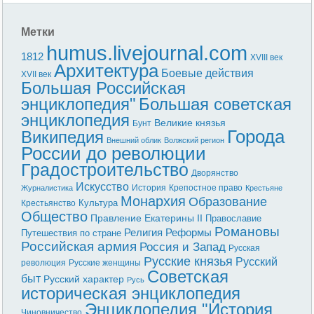
Метки
humus.livejournal.com
1812
XVIII век
Архитектура
Боевые действия
XVII век
Большая Российская
энциклопедия"
Большая советская
энциклопедия
Великие князья
Бунт
Города
Википедия
Внешний облик
Волжский регион
России до революции
Градостроительство
Дворянство
Искусство
История
Крепостное право
Журналистика
Крестьяне
Монархия
Образование
Культура
Крестьянство
Общество
Правление Екатерины II
Православие
Романовы
Реформы
Религия
Путешествия по стране
Российская армия
Россия и Запад
Русская
Русские князья
Русский
революция
Русские женщины
Советская
быт
Русский характер
Русь
историческая энциклопедия
Энциклопедия "История
Чиновничество