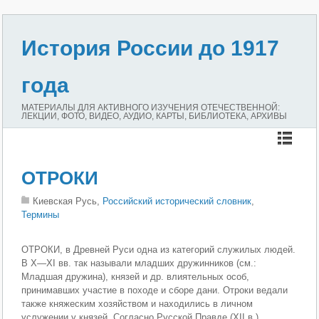
История России до 1917
года
МАТЕРИАЛЫ ДЛЯ АКТИВНОГО ИЗУЧЕНИЯ ОТЕЧЕСТВЕННОЙ:
ЛЕКЦИИ, ФОТО, ВИДЕО, АУДИО, КАРТЫ, БИБЛИОТЕКА, АРХИВЫ
ОТРОКИ
Киевская Русь,
Российский исторический словник
,
Термины
ОТРОКИ, в Древней Руси одна из категорий служилых людей.
В X—XI вв. так называли младших дружинников (см.:
Младшая дружина), князей и др. влиятельных особ,
принимавших участие в походе и сборе дани. Отроки ведали
также княжеским хозяйством и находились в личном
услужении у князей. Согласно Русской Правде (XII в.)