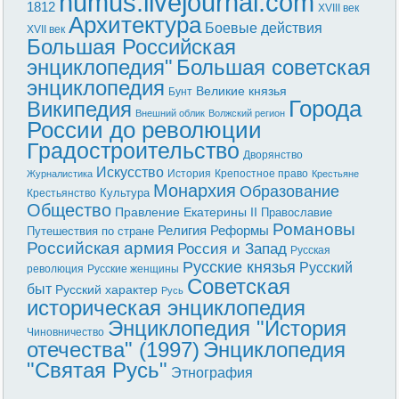
humus.livejournal.com
1812
XVIII век
Архитектура
Боевые действия
XVII век
Большая Российская
энциклопедия"
Большая советская
энциклопедия
Великие князья
Бунт
Города
Википедия
Внешний облик
Волжский регион
России до революции
Градостроительство
Дворянство
Искусство
История
Крепостное право
Журналистика
Крестьяне
Монархия
Образование
Культура
Крестьянство
Общество
Правление Екатерины II
Православие
Романовы
Реформы
Религия
Путешествия по стране
Российская армия
Россия и Запад
Русская
Русские князья
Русский
революция
Русские женщины
Советская
быт
Русский характер
Русь
историческая энциклопедия
Энциклопедия "История
Чиновничество
отечества" (1997)
Энциклопедия
"Святая Русь"
Этнография