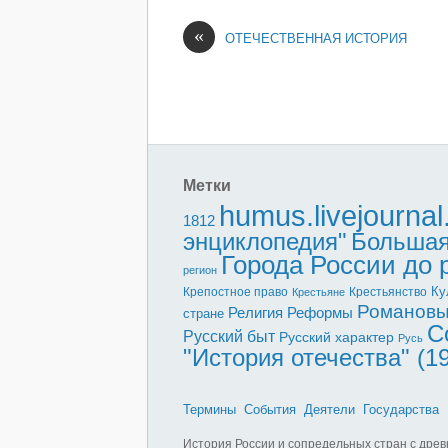
«
ОТЕЧЕСТВЕННАЯ ИСТОРИЯ
Метки
humus.livejourna
1812
энциклопедия"
Большая
Города России до
регион
Ку
Крепостное право
Крестьянство
Крестьяне
Романов
Реформы
Религия
стране
С
Русский быт
Русский характер
Русь
"История отечества" (1
Термины
События
Деятели
Государства
История России и сопредельных стран с древ