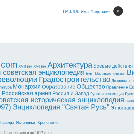
»
ПАВЛОВ Яков Федотович
l.com
Архитектура
Боевые действия
XVII век
XVIII век
 советская энциклопедия
В
Великие князья
Бунт
 революции
Градостроительство
Дворянство
Монархия
Общество
Образование
Правление Ек
льтура
ы
Российская армия
Россия и Запад
Русская революция
Русс
оветская историческая энциклопедия
Чино
997)
Энциклопедия "Святая Русь"
Этнограф
Народы
Источники
Хронология
нейших времен и до 1917 года