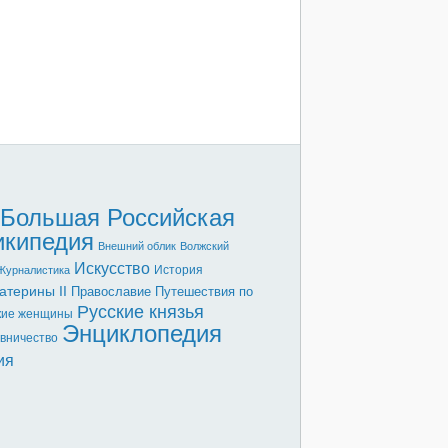
Большая Российская
икипедия
Внешний облик
Волжский
Искусство
История
Журналистика
атерины II
Православие
Путешествия по
Русские князья
кие женщины
Энциклопедия
вничество
ия