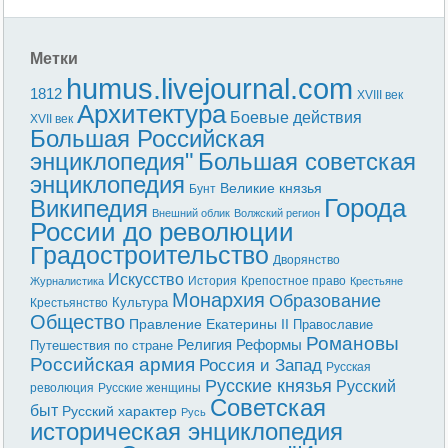
Метки
humus.livejournal.com
1812
XVIII век
Архитектура
Боевые действия
XVII век
Большая Российская
энциклопедия"
Большая советская
энциклопедия
Великие князья
Бунт
Города
Википедия
Внешний облик
Волжский регион
России до революции
Градостроительство
Дворянство
Искусство
История
Крепостное право
Журналистика
Крестьяне
Монархия
Образование
Культура
Крестьянство
Общество
Правление Екатерины II
Православие
Романовы
Реформы
Религия
Путешествия по стране
Российская армия
Россия и Запад
Русская
Русские князья
Русский
революция
Русские женщины
Советская
быт
Русский характер
Русь
историческая энциклопедия