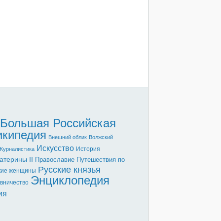
Большая Российская
икипедия
Внешний облик
Волжский
Искусство
История
Журналистика
атерины II
Православие
Путешествия по
Русские князья
кие женщины
Энциклопедия
вничество
ия