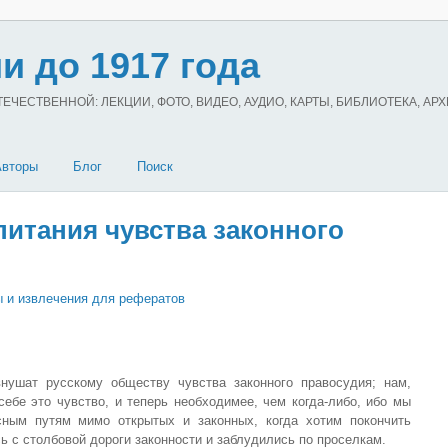
и до 1917 года
ЧЕСТВЕННОЙ: ЛЕКЦИИ, ФОТО, ВИДЕО, АУДИО, КАРТЫ, БИБЛИОТЕКА, АР
Авторы
Блог
Поиск
итания чувства законного
 и извлечения для рефератов
нушат русскому обществу чувства законного правосудия; нам,
себе это чувство, и теперь необходимее, чем когда-ли­бо, ибо мы
ным путям ми­мо открытых и законных, когда хотим покончить
ь с столбовой дороги законности и заблу­дились по проселкам.