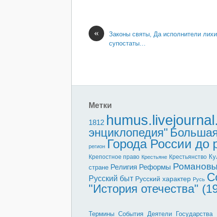
«
Законы святы, Да исполнители лих
супостаты…
Метки
humus.livejourna
1812
энциклопедия"
Большая
Города России до
регион
Ку
Крепостное право
Крестьянство
Крестьяне
Романов
Реформы
Религия
стране
С
Русский быт
Русский характер
Русь
"История отечества" (1
Термины
События
Деятели
Государства