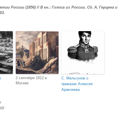
 России (1856) // В кн.: Голоса из России. Сб. А. Герцена и
03.
2 сентября 1812 в
в
С. Мельгунов о
Москве
приказах Алексея
Аракчеева
е
оду