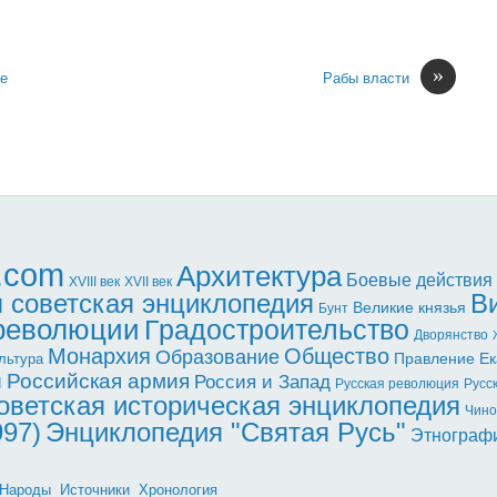
»
ие
Рабы власти
l.com
Архитектура
Боевые действия
XVII век
XVIII век
 советская энциклопедия
В
Великие князья
Бунт
 революции
Градостроительство
Дворянство
Монархия
Общество
Образование
Правление Ек
льтура
ы
Российская армия
Россия и Запад
Русская революция
Русс
оветская историческая энциклопедия
Чино
997)
Энциклопедия "Святая Русь"
Этнограф
Народы
Источники
Хронология