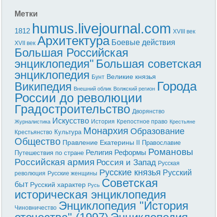
Метки
humus.livejournal.com
1812
XVIII век
Архитектура
Боевые действия
XVII век
Большая Российская
энциклопедия"
Большая советская
энциклопедия
Великие князья
Бунт
Города
Википедия
Внешний облик
Волжский регион
России до революции
Градостроительство
Дворянство
Искусство
История
Крепостное право
Журналистика
Крестьяне
Монархия
Образование
Культура
Крестьянство
Общество
Правление Екатерины II
Православие
Романовы
Реформы
Религия
Путешествия по стране
Российская армия
Россия и Запад
Русская
Русские князья
Русский
революция
Русские женщины
Советская
быт
Русский характер
Русь
историческая энциклопедия
Энциклопедия "История
Чиновничество