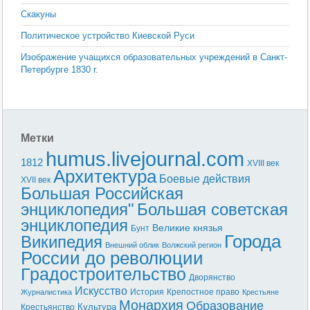
Скакуны
Политическое устройство Киевской Руси
Изображение учащихся образовательных учреждений в Санкт-
Петербурге 1830 г.
Метки
humus.livejournal.com
1812
XVIII век
Архитектура
Боевые действия
XVII век
Большая Российская
энциклопедия"
Большая советская
энциклопедия
Великие князья
Бунт
Города
Википедия
Внешний облик
Волжский регион
России до революции
Градостроительство
Дворянство
Искусство
История
Крепостное право
Журналистика
Крестьяне
Монархия
Образование
Культура
Крестьянство