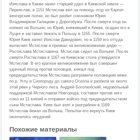
Изяслава в Киеве занял старший удел в Киевской земле —
Переяслав; в 1151 Мстислав вел на помощь отцу из Карпат
венгерские полки, но был разбит союзником Юрия
Владимирком Галицким у Дорогобужа. После смерти отца он
княжил на Волыни, но Юрий, княживший в Киеве, осадил его в
Луцке и заставил бежать в Польшу в 1155. После смерти
Юрия Киев занял Изяслав Давидович, но в 1159 его оттуда
вытеснил Мстислав и призвал на великокняжение дядю —
Ростислава Мстиславича. Мстислав сидел на Волыни. После
смерти Ростислава в 1167 на Киевском столе утвердился
Мстислав. В его краткое великокняжение был совершен
удачный поход против половцев, князья под
предводительством Мстислава разгромили половецкие вежи
по р. Углу и Снопороду до самого Оскола и разбили их около
этой реки у Черного леса. Андрей Боголюбский, недовольный
поддержкой Мстиславом Новгорода, составил против него
союз из 11 князей и отправил войско под предводительством
сына Мстислава. Киев был взят и разграблен в 1169.
Мстислав бежал на Волынь. Попытки его вернуть Киев
окончились неудачей.
Похожие материалы