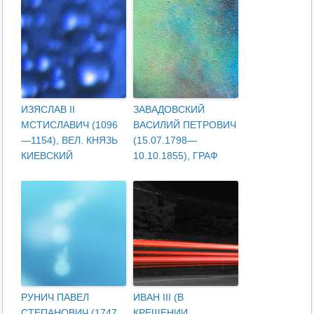
ИЗЯСЛАВ II
ЗАВАДОВСКИЙ
МСТИСЛАВИЧ (1096
ВАСИЛИЙ ПЕТРОВИЧ
—1154), ВЕЛ. КНЯЗЬ
(15.07.1798—
КИЕВСКИЙ
10.10.1855), ГРАФ
РУНИЧ ПАВЕЛ
ИВАН III (В
СТЕПАНОВИЧ (1747
КРЕЩЕНИИ