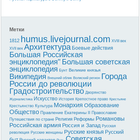
Метки
humus.livejournal.com
1812
XVIII век
Архитектура
Боевые действия
XVII век
Большая Российская
энциклопедия"
Большая советская
энциклопедия
Великие князья
Бунт
Города
Википедия
Внешний облик
Волжский регион
России до революции
Градостроительство
Дворянство
Искусство
История
Крепостное право
Журналистика
Крестьяне
Монархия
Образование
Культура
Крестьянство
Общество
Правление Екатерины II
Православие
Романовы
Реформы
Религия
Путешествия по стране
Российская армия
Россия и Запад
Русская
Русские князья
Русский
революция
Русские женщины
Советская
быт
Русский характер