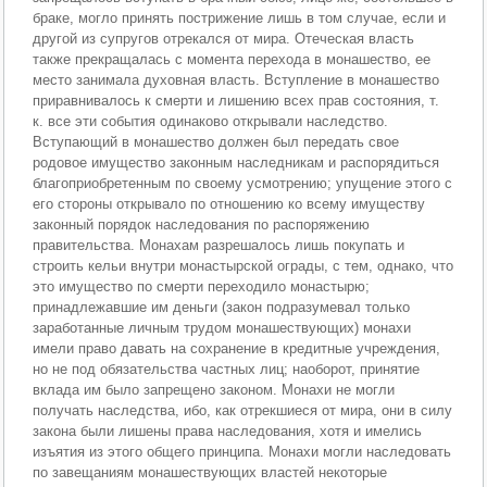
браке, могло принять пострижение лишь в том случае, если и
другой из супругов отрекался от мира. Отеческая власть
также прекращалась с момента перехода в монашество, ее
место занимала духовная власть. Вступление в монашество
приравнивалось к смерти и лишению всех прав состояния, т.
к. все эти события одинаково открывали наследство.
Вступающий в монашество должен был передать свое
родовое имущество законным наследникам и распорядиться
благоприобретенным по своему усмотрению; упущение этого с
его стороны открывало по отношению ко всему имуществу
законный порядок наследования по распоряжению
правительства. Монахам разрешалось лишь покупать и
строить кельи внутри монастырской ограды, с тем, однако, что
это имущество по смерти переходило монастырю;
принадлежавшие им деньги (закон подразумевал только
заработанные личным трудом монашествующих) монахи
имели право давать на сохранение в кредитные учреждения,
но не под обязательства частных лиц; наоборот, принятие
вклада им было запрещено законом. Монахи не могли
получать наследства, ибо, как отрекшиеся от мира, они в силу
закона были лишены права наследования, хотя и имелись
изъятия из этого общего принципа. Монахи могли наследовать
по завещаниям монашествующих властей некоторые