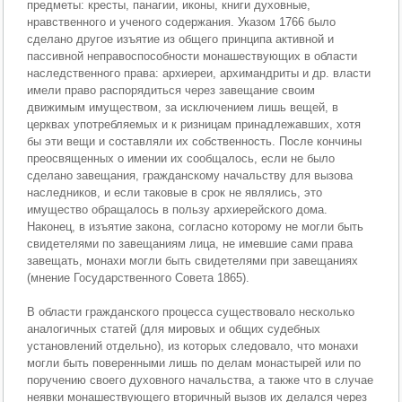
предметы: кресты, панагии, иконы, книги духовные,
нравственного и ученого содержания. Указом 1766 было
сделано другое изъятие из общего принципа активной и
пассивной неправоспособности монашествующих в области
наследственного права: архиереи, архимандриты и др. власти
имели право распорядиться через завещание своим
движимым имуществом, за исключением лишь вещей, в
церквах употребляемых и к ризницам принадлежавших, хотя
бы эти вещи и составляли их собственность. После кончины
преосвященных о имении их сообщалось, если не было
сделано завещания, гражданскому начальству для вызова
наследников, и если таковые в срок не являлись, это
имущество обращалось в пользу архиерейского дома.
Наконец, в изъятие закона, согласно которому не могли быть
свидетелями по завещаниям лица, не имевшие сами права
завещать, монахи могли быть свидетелями при завещаниях
(мнение Государственного Совета 1865).
В области гражданского процесса существовало несколько
аналогичных статей (для мировых и общих судебных
установлений отдельно), из которых следовало, что монахи
могли быть поверенными лишь по делам монастырей или по
поручению своего духовного начальства, а также что в случае
неявки монашествующего вторичный вызов их делался через