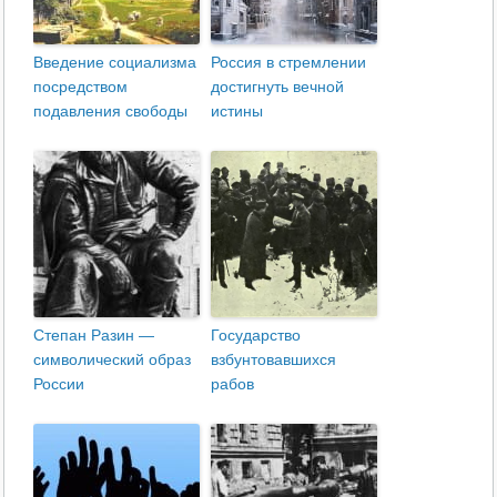
Введение социализма
Россия в стремлении
по­средством
достигнуть вечной
подавления свободы
истины
Степан Разин —
Государство
символический образ
взбунтовавшихся
России
рабов