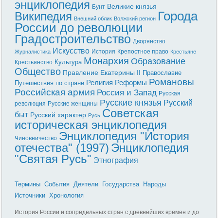
энциклопедия
Великие князья
Бунт
Города
Википедия
Внешний облик
Волжский регион
России до революции
Градостроительство
Дворянство
Искусство
История
Крепостное право
Журналистика
Крестьяне
Монархия
Образование
Культура
Крестьянство
Общество
Правление Екатерины II
Православие
Романовы
Реформы
Религия
Путешествия по стране
Российская армия
Россия и Запад
Русская
Русские князья
Русский
революция
Русские женщины
Советская
быт
Русский характер
Русь
историческая энциклопедия
Энциклопедия "История
Чиновничество
отечества" (1997)
Энциклопедия
"Святая Русь"
Этнография
Термины
События
Деятели
Государства
Народы
Источники
Хронология
История России и сопредельных стран с древнейших времен и до