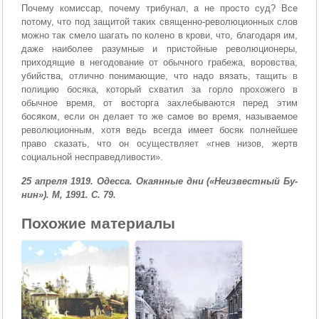
Почему ко­миссар, почему трибунал, а не просто суд? Все
потому, что под за­щитой таких священно-революционных слов
можно так смело шагать по колено в крови, что, благодаря им,
даже наиболее ра­зумные и пристойные революционеры,
приходящие в негодова­ние от обычного грабежа, воровства,
убийства, отлично понимаю­щие, что надо вязать, тащить в
полицию босяка, который схватил за горло прохожего в
обычное время, от восторга захлебываются перед этим
босяком, если он делает то же самое во время, называ­емое
революционным, хотя ведь всегда имеет босяк полнейшее
право сказать, что он осуществляет «гнев низов, жертв
социаль­ной несправедливости».
25 апреля 1919. Одесса. Окаянные дни («Неизвестный Бу­
нин»). М, 1991. С. 79.
Похожие материалы