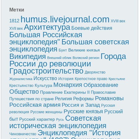
Метки
humus.livejournal.com
1812
XVIII век
Архитектура
Боевые действия
XVII век
Большая Российская
энциклопедия"
Большая советская
энциклопедия
Великие князья
Бунт
Города
Википедия
Внешний облик
Волжский регион
России до революции
Градостроительство
Дворянство
Искусство
История
Крепостное право
Журналистика
Крестьяне
Монархия
Образование
Культура
Крестьянство
Общество
Правление Екатерины II
Православие
Романовы
Реформы
Религия
Путешествия по стране
Российская армия
Россия и Запад
Русская
Русские князья
Русский
революция
Русские женщины
Советская
быт
Русский характер
Русь
историческая энциклопедия
Энциклопедия "История
Чиновничество