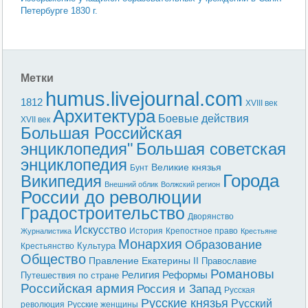
Петербурге 1830 г.
Метки
humus.livejournal.com
1812
XVIII век
Архитектура
Боевые действия
XVII век
Большая Российская
энциклопедия"
Большая советская
энциклопедия
Великие князья
Бунт
Города
Википедия
Внешний облик
Волжский регион
России до революции
Градостроительство
Дворянство
Искусство
История
Крепостное право
Журналистика
Крестьяне
Монархия
Образование
Культура
Крестьянство
Общество
Правление Екатерины II
Православие
Романовы
Реформы
Религия
Путешествия по стране
Российская армия
Россия и Запад
Русская
Русские князья
Русский
революция
Русские женщины