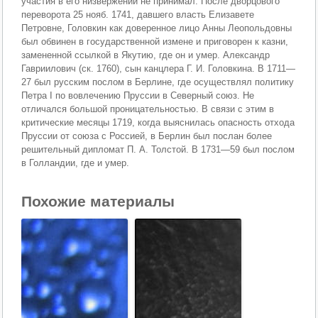
участия в его низвержении не принимал. После дворцового
переворота 25 нояб. 1741, давшего власть Елизавете
Петровне, Головкин как доверенное лицо Анны Леопольдовны
был обвинен в государственной измене и приговорен к казни,
замененной ссылкой в Якутию, где он и умер. Александр
Гавриилович (ск. 1760), сын канцлера Г. И. Головкина. В 1711—
27 был русским послом в Берлине, где осуществлял политику
Петра I по вовлечению Пруссии в Северный союз. Не
отличался большой проницательностью. В связи с этим в
критические месяцы 1719, когда выяснилась опасность отхода
Пруссии от союза с Россией, в Берлин был послан более
решительный дипломат П. А. Толстой. В 1731—59 был послом
в Голландии, где и умер.
Похожие материалы