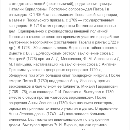
с его детства людей (постельничий), родственник царицы
Наталии Кирилловны. Постоянно сопровождал Петра I в
разъездах. С 1706 был начальником Посольской канцелярии,
а затем и Посольского приказа, с 1709 — государственным
канцлером. В 1718 стал президентом Коллегии иностранных
дел. Одновременно с руководством внешней политикой
Головкин в качестве сенатора принимал участие в разработке
внутренних мероприятий (составлении Табели о рангах 1722 и
др.). В 1726—30 являлся членом Верховного тайного совета.
Вместе с В. Л. Долгоруковым отстоял заключение союза с
Австрией (1726) против А. Д. Меншикова, Ф. М. Апраксина и Д.
М. Голицына, настаивавших на заключении союза с Англией.
Принимал участие в дворцовых переворотах 1720-х,
обнаружив при этом большой опыт придворной интриги. После
смерти Петра II (1730) поддержал Анну Ивановну против
верховников и был членом ее Кабинета. Михаил Гавриилович
(1705—75), сын канцлера Г. И. Головкина. Выступал в 1730
вместе с отцом против «заговора верховников». После
воцарения Анны Ивановны (1730) был назначен сенатором,
однако не принимал активного участия в делах. В правление
Анны Леопольдовны (1740—41) пользовался большим
влиянием. Был назначен вице-канцлером по внутренним
делам. Выступал против Э. И. Бирона, однако прямого