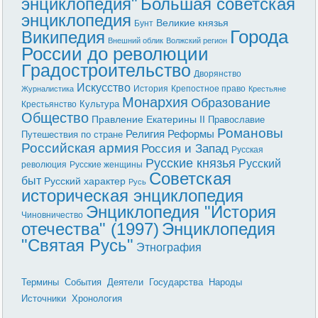
энциклопедия"
Большая советская
энциклопедия
Великие князья
Бунт
Города
Википедия
Внешний облик
Волжский регион
России до революции
Градостроительство
Дворянство
Искусство
История
Крепостное право
Журналистика
Крестьяне
Монархия
Образование
Культура
Крестьянство
Общество
Правление Екатерины II
Православие
Романовы
Реформы
Религия
Путешествия по стране
Российская армия
Россия и Запад
Русская
Русские князья
Русский
революция
Русские женщины
Советская
быт
Русский характер
Русь
историческая энциклопедия
Энциклопедия "История
Чиновничество
отечества" (1997)
Энциклопедия
"Святая Русь"
Этнография
Термины
События
Деятели
Государства
Народы
Источники
Хронология