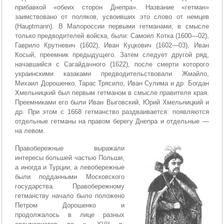
прибавкой «обеих сторон Днепра». Название «гетман»
заимствовано от поляков, усвоивших это слово от немцев
(Hauptmann). В Малороссии первыми гетманами, в смысле
только предводителей войска, были: Самоил Котка (1600—02),
Гаврило Крутневич (1602), Иван Куцкович (1602—03), Иван
Косый, преемник предыдущего. Затем следует другой ряд,
начавшийся с Сагайдачного (1622), после смерти которого
украинскими казаками предводительствовали Жмайло,
Михаил Дорошенко, Тарас Трясило, Иван Сулима и др. Богдан
Хмельницкий был первым гетманом в смысле правителя края.
Преемниками его были Иван Выговский, Юрий Хмельницкий и
др. При этом с 1668 гетманство раздваивается: появляются
отдельные гетманы на правом берегу Днепра и отдельные —
на левом.
Правобережные выражали
интересы большей частью Польши,
а иногда и Турции, а левобережные
были подданными Московского
государства. Правобережному
гетманству начало было положено
Петром Дорошенко и
продолжалось в лице разных