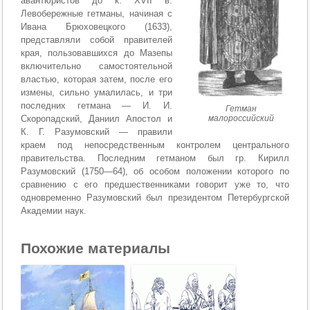
авантюристов до к. XVII в.
Левобережные гетманы, начиная с
Ивана Брюховецкого (1633),
представляли собой правителей
края, пользовавшихся до Мазепы
включительно самостоятельной
властью, которая затем, после его
измены, сильно умалилась, и три
последних гетмана — И. И.
Гетман
Скоропадский, Даниил Апостол и
малороссийский
К. Г. Разумовский — правили
краем под непосредственным контролем центрального
правительства. Последним гетманом был гр. Кирилл
Разумовский (1750—64), об особом положении которого по
сравнению с его предшественниками говорит уже то, что
одновременно Разумовский был президентом Петербургской
Академии наук.
Похожие материалы