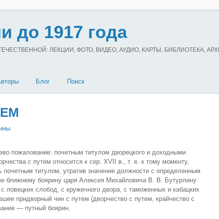
и до 1917 года
ЧЕСТВЕННОЙ: ЛЕКЦИИ, ФОТО, ВИДЕО, АУДИО, КАРТЫ, БИБЛИОТЕКА, АР
Авторы
Блог
Поиск
ТЕМ
ины
о пожалование: почетным титулом дворецкого и доходными
чества с путем относится к сер. XVII в., т. е. к тому моменту,
ь почетным титулом, утратив значение должности с определенным
тве ближнему боярину царя Алексея Михайловича В. В. Бутурлину
с ловецких слобод, с кружечного двора, с таможенных и кабацких
ившее придворный чин с путем (дворчество с путем, крайчество с
вание — путный боярин.