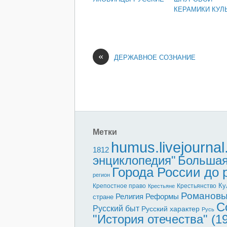
КЕРАМИКИ КУЛ
«
ДЕРЖАВНОЕ СОЗНАНИЕ
Метки
humus.livejourna
1812
энциклопедия"
Большая
Города России до
регион
Ку
Крепостное право
Крестьянство
Крестьяне
Романов
Реформы
Религия
стране
С
Русский быт
Русский характер
Русь
"История отечества" (1