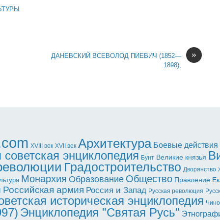
ЬТУРЫ
»
ДАНЕВСКИЙ ВСЕВОЛОД ПИЕВИЧ (1852—
1898),
l.com
Архитектура
Боевые действия
XVII век
XVIII век
 советская энциклопедия
В
Великие князья
Бунт
 революции
Градостроительство
Дворянство
Монархия
Общество
Образование
Правление Ек
льтура
ы
Российская армия
Россия и Запад
Русская революция
Русс
оветская историческая энциклопедия
Чино
997)
Энциклопедия "Святая Русь"
Этнограф