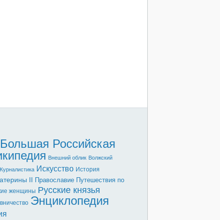
Большая Российская
икипедия
Внешний облик
Волжский
Искусство
История
Журналистика
атерины II
Православие
Путешествия по
Русские князья
кие женщины
Энциклопедия
вничество
ия