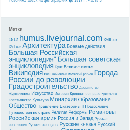
Новониколаевск на фотографиях до 1917 г.. Часть 3
Метки
humus.livejournal.com
1812
XVIII век
Архитектура
Боевые действия
XVII век
Большая Российская
энциклопедия"
Большая советская
энциклопедия
Великие князья
Бунт
Города
Википедия
Внешний облик
Волжский регион
России до революции
Градостроительство
Дворянство
Искусство
История
Крепостное право
Журналистика
Крестьяне
Монархия
Образование
Культура
Крестьянство
Общество
Правление Екатерины II
Православие
Романовы
Реформы
Религия
Путешествия по стране
Российская армия
Россия и Запад
Русская
Русские князья
Русский
революция
Русские женщины