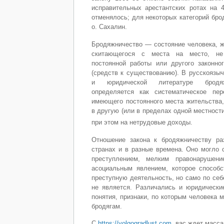
исправительных арестантских ротах на 4
отменялось; для некоторых категорий бро
о. Сахалин.
Бродяжничество — состояние человека, ж
скитающегося с места на место, н
постоянной работы или другого законно
(средств к существованию). В русскоязыч
и юридической литературе бродя
определяется как систематическое пе
имеющего постоянного места жительства,
в другую (или в пределах одной местност
при этом на нетрудовые доходы.
Отношение закона к бродяжничеству ра
странах и в разные времена. Оно могло 
преступлением, мелким правонарушен
асоциальным явлением, которое способ
преступную деятельность, но само по себ
не является. Различались и юридически
понятия, признаки, по которым человека 
бродягам.
С
https://volgogradlust.com
, вас ждет масс