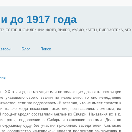
и до 1917 года
ЧЕСТВЕННОЙ: ЛЕКЦИИ, ФОТО, ВИДЕО, АУДИО, КАРТЫ, БИБЛИОТЕКА, АР
Авторы
Блог
Поиск
ины
н. XX в. лица, не могущие или не желающие доказать настоящее
не указывало своего звания по нежеланию, то оно немедленно
ничество; если же подозреваемый заявлял, что не имеет средств к
и только когда показания таких лиц признавались ложными, их
й процент бродяг составляли беглые из Сибири. Наказания их в к.
кие роты, водворение в Сибирь и наказание розгами. Дела по
 окружному суду без участия присяжных заседателей. Согласно
я за бродяжество изменились: бродяги подлежали заключению в