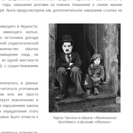
 года; наказание розгами за ложное показание о своем звании
дяг была предусмотрена как дополнительное наказание ссылка на
ивущего в бедности,
е имеющего жилья,
го источника дохода
ной социологической
жничество обычно
ремещение лица, не
 из одной местности
и), с существованием
зличалось в разных
считаться уголовным
ием или же просто
ствует вовлечению в
е нарушением закона
е определения этого
можно было отнести к
Чарли Чаплин в образе «Маленького
бродяжки» в фильме «Малыш»
а приятных знакомств