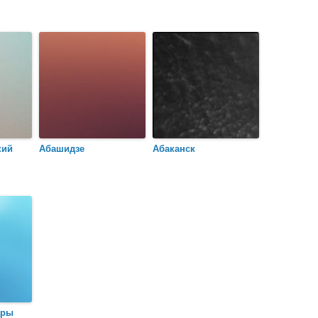
кий
Абашидзе
Абаканск
ары