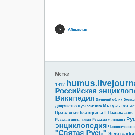
«
Абамелик
Метки
humus.livejourn
1812
Российская энциклоп
Википедия
Внешний облик
Волжс
Искусство
Дворянство
Ис
Журналистика
Правление Екатерины II
Православие
Ру
Русская революция
Русские женщины
энциклопедия
Чиновничеств
"Святая Русь"
Этнографи