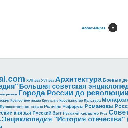
»
Аббас-Мирза
al.com
Архитектура
Боевые де
XVII век
XVIII век
едия"
Большая советская энциклопе
Города России до революци
кий регион
Монархи
Культура
тория
Крепостное право
Крестьянство
Крестьяне
Романовы
Росс
Реформы
Религия
Путешествия по стране
Совет
сские князья
Русский быт
Русский характер
Русь
Энциклопедия "История отечества" (
о
я