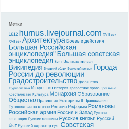
Метки
humus.livejournal.com
1812
XVIII век
Архитектура
Боевые действия
XVII век
Большая Российская
энциклопедия"
Большая советская
энциклопедия
Великие князья
Бунт
Города
Википедия
Внешний облик
Волжский регион
России до революции
Градостроительство
Дворянство
Искусство
История
Крепостное право
Журналистика
Крестьяне
Монархия
Образование
Культура
Крестьянство
Общество
Правление Екатерины II
Православие
Романовы
Реформы
Религия
Путешествия по стране
Российская армия
Россия и Запад
Русская
Русские князья
Русский
революция
Русские женщины
Советская
быт
Русский характер
Русь