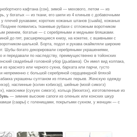
днобортного кафтана (сон), зимой — мехового, летом — из
ь, у богатых — из ткани, его шили из 4 клиньев с добавочными
 у плечей рукавами; коротких кожаных штанов (сыайа), кожаных
). Позднее появились тканевые рубахи с отложным воротником
ым ремнем, богатые — с серебряными и медными бляшками.
ной до пят, расширяющиеся книзу, на кокетке, с вшивными с
оротником-шалькой. Борта, подол и рукава окаймляли широкие
ент. Шубы богато декорировали серебряными украшениями,
го и передавали по наследству, преимущественно в тойонских
нский свадебный головной убор (дьабакка). Он имел вид колпака,
 из красного или черного сукна, бархата или парчи, густо
 и непременно с большой серебряной сердцевидной бляхой
ьабакка украшены султаном из птичьих перьев. Женскую одежду
ихэр), наспинные (кэлин кэбихэр), шейные (моой симэгэ)
х), накосники (сухуех симэгэ), кольца (бихилэх), изготовленные из
бувь
— зимние высокие сапоги из оленьих или конских шкур
з замши (саары) с голенищами, покрытыми сукном, у женщин — с