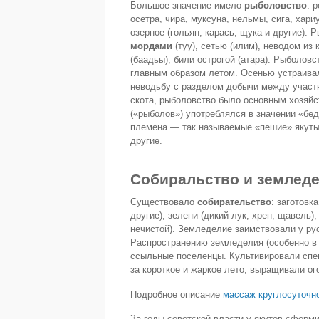
Большое значение имело
рыболовство
: 
осетра, чира, муксуна, нельмы, сига, хариу
озерное (гольян, карась, щука и другие).
мордами
(туу), сетью (илим), неводом из 
(баадьы), били острогой (атара). Рыболов
главным образом летом. Осенью устраива
неводьбу с разделом добычи между участн
скота, рыболовство было основным хозяйс
(«рыболов») употреблялся в значении «бе
племена — так называемые «пешие» якуты 
другие.
Собиральство и землед
Существовало
собирательство
: заготовк
другие), зелени (дикий лук, хрен, щавель)
нечистой). Земледелие заимствовали у рус
Распространению земледелия (особенно в
ссыльные поселенцы. Культивировали спец
за короткое и жаркое лето, выращивали ог
Подробное описание
массаж круглосуточн
За годы советской власти у якутов сформ