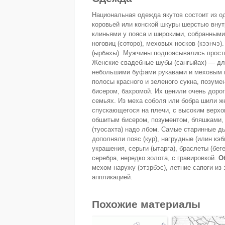
Национальная одежда якутов состоит из о
коровьей или конской шкуры шерстью внутр
клиньями у пояса и широкими, собранными
ноговиц (соторо), меховых носков (кээнчэ
(ырбахы). Мужчины подпоясывались прост
Женские свадебные шубы (сангыйах) — дли
небольшими буфами рукавами и меховым в
полосы красного и зеленого сукна, позум
бисером, бахромой. Их ценили очень доро
семьях. Из меха соболя или бобра шили же
спускающегося на плечи, с высоким верхом
обшитым бисером, позументом, бляшками,
(туосахта) надо лбом. Самые старинные д
дополняли пояс (кур), нагрудные (илин кэб
украшения, серьги (ытарга), браслеты (беге
серебра, нередко золота, с гравировкой.
О
мехом наружу (этэрбэс), летние сапоги и
аппликацией.
Похожие материалы