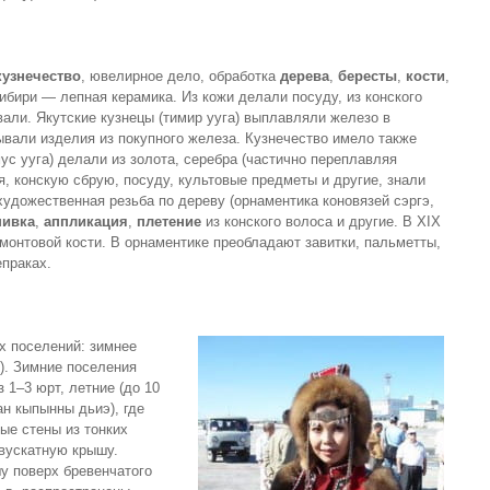
кузнечество
, ювелирное дело, обработка
дерева
,
бересты
,
кости
,
Сибири — лепная керамика. Из кожи делали посуду, из конского
али. Якутские кузнецы (тимир ууга) выплавляли железо в
ывали изделия из покупного железа. Кузнечество имело также
ус ууга) делали из золота, серебра (частично переплавляя
, конскую сбрую, посуду, культовые предметы и другие, знали
художественная резьба по дереву (орнаментика коновязей сэргэ,
ивка
,
аппликация
,
плетение
из конского волоса и другие. В XIX
монтовой кости. В орнаментике преобладают завитки, пальметты,
епраках.
х поселений: зимнее
р). Зимние поселения
 1–3 юрт, летние (до 10
ан кыпынны дьиэ), где
ые стены из тонких
двускатную крышу.
у поверх бревенчатого