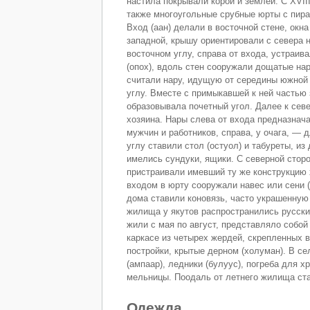
настила покрывали корой и землей. С XVII
также многоугольные срубные юрты с пир
Вход (аан) делали в восточной стене, окн
западной, крышу ориентировали с севера н
восточном углу, справа от входа, устраива
(опох), вдоль стен сооружали дощатые нар
считали нару, идущую от середины южной
углу. Вместе с примыкавшей к ней частью
образовывала почетный угол. Далее к сев
хозяина. Нары слева от входа предназна
мужчин и работников, справа, у очага, —
углу ставили стол (остуол) и табуреты, из
имелись сундуки, ящики. С северной стор
пристраивали имевший ту же конструкцию х
входом в юрту сооружали навес или сени 
дома ставили коновязь, часто украшенную б
жилища у якутов распространились русски
жили с мая по август, представляло собой
каркасе из четырех жердей, скрепленных 
постройки, крытые дерном (холуман). В с
(ампаар), ледники (булуус), погреба для х
мельницы. Поодаль от летнего жилища став
Одежда