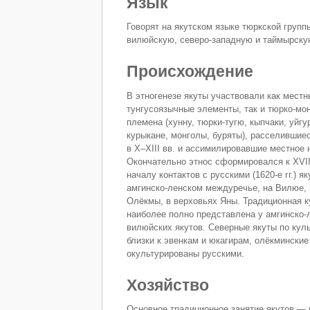
Язык
Говорят на якутском языке тюркской груп
вилюйскую, северо-западную и таймырску
Происхождение
В этногенезе якуты участвовали как местн
тунгусоязычные элементы, так и тюрко-мо
племена (хунну, тюрки-тугю, кыпчаки, уйгу
курыкане, монголы, буряты), расселившие
в X–XIII вв. и ассимилировавшие местное 
Окончательно этнос сформировался к XVII
началу контактов с русскими (1620-е гг.) я
амгинско-ленском междуречье, на Вилюе, 
Олёкмы, в верховьях Яны. Традиционная к
наиболее полно представлена у амгинско-
вилюйских якутов. Северные якуты по кул
близки к эвенкам и юкагирам, олёкминские
окультурированы русскими.
Хозяйство
Основное традиционное занятие якутов —