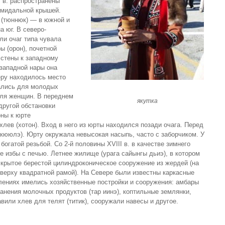
I в. распространены
амидальной крышей.
а (тюннюк) — в южной и
а юг. В северо-
ли очаг типа чувала
ы (орон), почетной
 стены к западному
 западной нары она
еру находилось место
чались для молодых
 для женщин. В переднем
якутка
 другой обстановки
оны к юрте
лев (хотон). Вход в него из юрты находился позади очага. Перед
(кююлэ). Юрту окружала невысокая насыпь, часто с заборчиком. У
огатой резьбой. Со 2-й половины XVIII в. в качестве зимнего
е избы с печью. Летнее жилище (урага сайынгы дьиэ), в котором
 крытое берестой цилиндроконическое сооружение из жердей (на
вверху квадратной рамой). На Севере были известны каркасные
елениях имелись хозяйственные постройки и сооружения: амбары
ранения молочных продуктов (тар иинэ), коптильные землянки,
или хлев для телят (титик), сооружали навесы и другое.