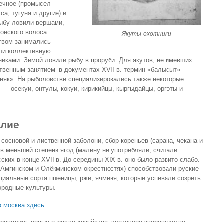
речное (промысел
са, тугуна и другие) и
 Рыбу ловили вершами,
конского волоса
Якуты-охотники
ством занимались
ли коллективную
иками. Зимой ловили рыбу в проруби. Для якутов, не имевших
твенным занятием: в документах XVII в. термин «балысыт»
дняк». На рыболовстве специализировались также некоторые
— осекуи, онтулы, кокуи, кирикийцы, кыргыдайцы, орготы и
елие
а сосновой и лиственной заболони, сбор кореньев (сарана, чекана и
, в меньшей степени ягод (малину не употребляли, считали
ских в конце XVII в. До середины XIX в. оно было развито слабо.
 Амгинском и Олёкминском окрестностях) способствовали руские
иальные сорта пшеницы, ржи, ячменя, которые успевали созреть
ородные культуры.
о москва здесь
.
ировались новые отрасли хозяйства: клеточное звероводство,