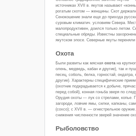
источниках XVII в. якутов называют «ко
рогатым скотом — женщины. Скот держали 
Сенокошение знали еще до прихода русск
суровым климатич. условиям Севера. Мес
малопродуктивен, доился только летом. С
специальные обряды. Известны захоронени
якутском эпосе. Северные якуты переняли
Охота
Были развиты как мясная
охота
на крупног
олень, медведь, кабан и другие), так и пу
песец, соболь, белка, горностай, ондатра,
другие). Характерны специфические прием
(охотник подкрадывается к добыче, прячась
перед собой), конная гоньба зверя по след
Орудия охоты — лук со стрелами, копье. 
загороди, ловчие ямы, силки, капканы, са
(сохсо); с XVII в. — огнестрельное оружие
снижения численности зверей значение ох
Рыболовство