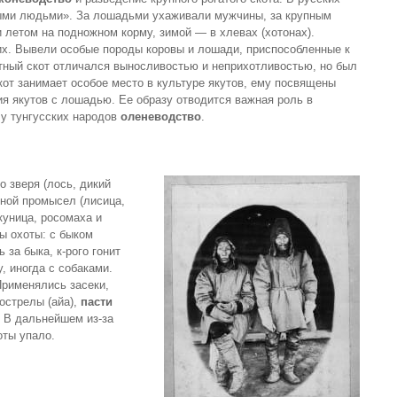
нными людьми». За лошадьми ухаживали мужчины, за крупным
летом на подножном корму, зимой — в хлевах (хотонах).
их. Вывели особые породы коровы и лошади, приспособленные к
тный скот отличался выносливостью и неприхотливостью, но был
кот занимает особое место в культуре якутов, ему посвящены
я якутов с лошадью. Ее образу отводится важная роль в
 у тунгусских народов
оленеводство
.
о зверя (лось, дикий
шной промысел (лисица,
 куница, росомаха и
ы охоты: с быком
 за быка, к-рого гонит
у, иногда с собаками.
Применялись засеки,
мострелы (айа),
пасти
. В дальнейшем из-за
оты упало.