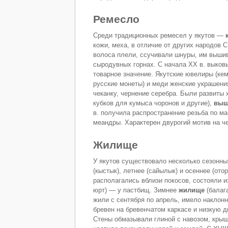
Ремесло
Среди традиционных ремесел у якутов —
кожи, меха, в отличие от других народов 
волоса плели, ссучивали шнуры, им вышив
сыродувных горнах. С начала ХХ в. выков
товарное значение. Якутские ювелиры (кем
русские монеты) и меди женские украшения
чеканку, чернение серебра. Были развиты 
кубков для кумыса чоронов и другие),
выш
в. получила распространение резьба по ма
меандры. Характерен двурогий мотив на ч
Жилище
У якутов существовало несколько сезонны
(кыстык), летнее (сайылык) и осеннее (ото
располагались вблизи покосов, состояли из
юрт) — у пастбищ. Зимнее
жилище
(балаг
жили с сентября по апрель, имело наклонн
бревен на бревенчатом каркасе и низкую 
Стены обмазывали глиной с навозом, крыш