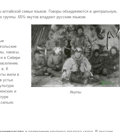
пы алтайской семьи языков. Говоры объединяются в центральную,
ю группы. 65% якутов владеют русским языком.
ые
нгольские
ры, хакасы,
ся в Сибири
население.
 в. К
куты жили в
в устье
ультура
ленских и
Якуты
ьтуре
 сильно
коневодство
и разведение крупного рогатого скота. В русских