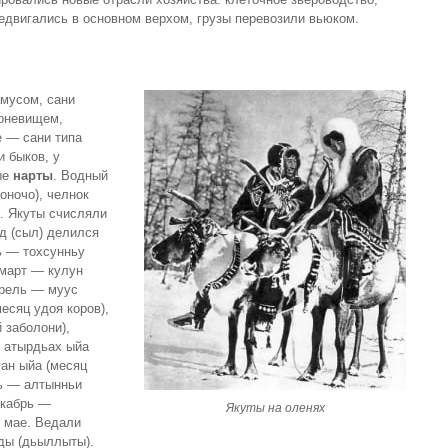
едвигались в основном верхом, грузы перевозили вьюком.
амусом, сани
орневищем,
е — сани типа
и быков, у
ые
нарты
. Водный
оночо), челнок
е. Якуты счисляли
д (сыл) делился
ь — тохсунньу
 март — кулун
прель — муус
есяц удоя коров),
 заболони),
— атырдьах ыйа
ган ыйа (месяц
рь — алтынньи
екабрь —
Якуты на оленях
в мае. Ведали
ды (дьыллыты).