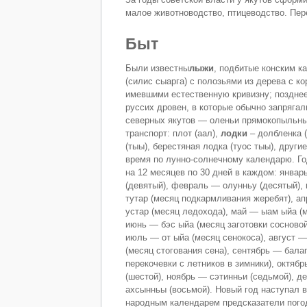
малое животноводство, птицеводство. Пер
Быт
Были известны
лыжи
, подбитые конским к
(силис сыарга) с полозьями из дерева с к
имевшими естественную кривизну; поздне
руссих дровен, в которые обычно запрягал
северных якутов — оленьи прямокопыльн
транспорт: плот (аал),
лодки
– долбленка (
(тыы), берестяная лодка (туос тыы), други
время по лунно-солнечному календарю. Го
на 12 месяцев по 30 дней в каждом: январ
(девятый), февраль — олунньу (десятый),
тутар (месяц подкармливания жеребят), а
устар (месяц ледохода), май — ыам ыйа (м
июнь — бэс ыйа (месяц заготовки сосновой
июль — от ыйа (месяц сенокоса), август 
(месяц стогования сена), сентябрь — бала
перекочевки с летников в зимники), октяб
(шестой), ноябрь — сэтинньи (седьмой), д
ахсынньы (восьмой). Новый год наступал 
народным календарем предсказатели пого