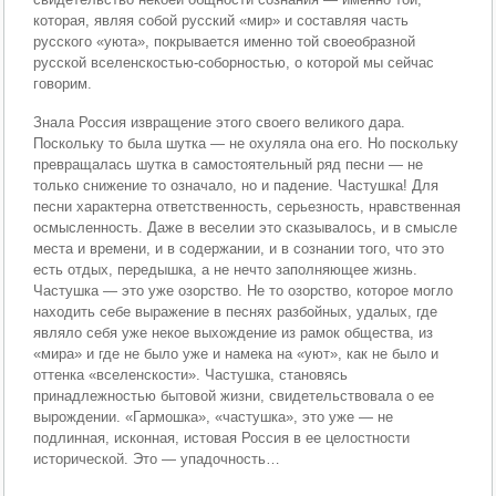
которая, являя собой русский «мир» и составляя часть
русского «уюта», покрывается именно той своеобразной
русской вселенскостью-соборностью, о которой мы сейчас
говорим.
Знала Россия извращение этого своего великого дара.
Поскольку то была шутка — не охуляла она его. Но поскольку
превращалась шутка в самостоятельный ряд песни — не
только снижение то означало, но и падение. Частушка! Для
песни характерна ответственность, серьезность, нравственная
осмысленность. Даже в веселии это сказывалось, и в смысле
места и времени, и в содержании, и в сознании того, что это
есть отдых, передышка, а не нечто заполняющее жизнь.
Частушка — это уже озорство. Не то озорство, которое могло
находить себе выражение в песнях разбойных, удалых, где
являло себя уже некое выхождение из рамок общества, из
«мира» и где не было уже и намека на «уют», как не было и
оттенка «вселенскости». Частушка, становясь
принадлежностью бытовой жизни, свидетельствовала о ее
вырождении. «Гармошка», «частушка», это уже — не
подлинная, исконная, истовая Россия в ее целостности
исторической. Это — упадочность…