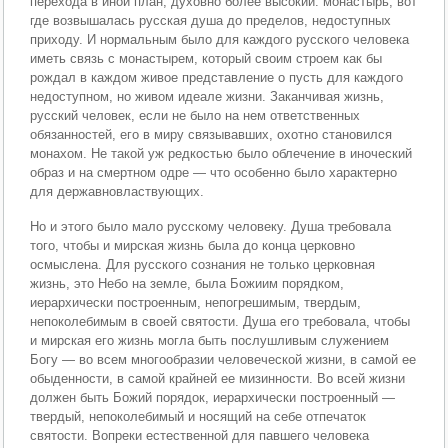
перехода в иной план, духовно более высокий: монастырь, вот
где возвышалась русская душа до пределов, недоступных
приходу. И нормальным было для каждого русского человека
иметь связь с монастырем, который своим строем как бы
рождал в каждом живое представление о пусть для каждого
недоступном, но живом идеале жизни. Заканчивая жизнь,
русский человек, если не было на нем ответственных
обязанностей, его в миру связывавших, охотно становился
монахом. Не такой уж редкостью было облечение в иноческий
образ и на смертном одре — что особенно было характерно
для державновластвующих.
Но и этого было мало русскому человеку. Душа требовала
того, чтобы и мирская жизнь была до конца церковно
осмыслена. Для русского сознания не только церковная
жизнь, это Небо на земле, была Божиим порядком,
иерархически построенным, непогрешимым, твердым,
непоколебимым в своей святости. Душа его требовала, чтобы
и мирская его жизнь могла быть послушливым служением
Богу — во всем многообразии человеческой жизни, в самой ее
обыденности, в самой крайней ее мизинности. Во всей жизни
должен быть Божий порядок, иерархически построенный —
твердый, непоколебимый и носящий на себе отпечаток
святости. Вопреки естественной для павшего человека