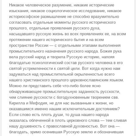
Никакое человеческое разумение, никакие исторические
изыскания, никакое социологическое исследование, никакое
историософское размышление не способно вразумительно
согласовать отдельные моменты русского исторического
прошлого, отдельные проявления русского духа,
насыщавшего русскую жизнь во всех проявлениях ее, на всем
протяжении нашего исторического бытия и на всем
пространстве России — с отдельными этапами выполнения
промыслительного назначения русского народа. Божия рука
вела русский народ и творила Русскую историю, напояя
благодатью психологический состав русского человека в его
святой устремленности к святой цели. Вот когда нужно нам
задуматься над промыслительной окрыленностью всего
нашего христианского прошлого церковнославянским языком.
Можно ли представить себе что-либо более ясно
обнаруживающее промыслительную заданность русскости,
чем слияние русскости с богодухновенным творением свв.
Кирилла и Мефодия, не для нас вызванным к жизни, но
оказавшимся именно нашим исключительным достоянием?
Если слово есть плоть души, то душа нашего народа
оказалась облеченной в плоть церковного слова — тем сливая
нашу душевность с православной духовностью. Вот она —
благодать, зримо осенившая Русскую землю и обозначившая