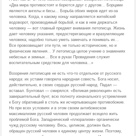
«Два мира противостоят и борются друг с другом… Борцами
являются ангелы и бесы… Борьба обоих миров идет из-за
человека. Когда, к какому концу направляется житейский
водоворот, производимый борьбой, и как в нем держаться
человеку — вот главный предмет внимания летописца. Жизнь
дает человеку указания, предостерегающие и вразумляющие
человека; надобно только уметь замечать и понимать их…
Все провозвещает эти пути, не только исторические, но и
физические явления… У летописца целое учение о знамениях
небесных и земных… Все в руках Провидения служит
воспитательным средством для человека…»
Воззрения летописцев не есть что-то отдельное от русского
народа: их устами говорила народная совесть. Бога носил,
действительно, в своих сердцах русский народ. Падал —
вставал. Бунтовал — смирялся. «Великая революция» есть
завершительный бунт, всю полноту изначального устремления
к Богу обративший в столь же исчерпывающее противобожие.
Но при всех условиях и в этом своем антибожеском
максимализме русский человек продолжает всецело жить
проблемой Бога. Западнический «плюрализм» органически
чужд русскому человеку. Весь, целиком, должен быть
обращен русский человек к единому центру жизни. Поэтому,