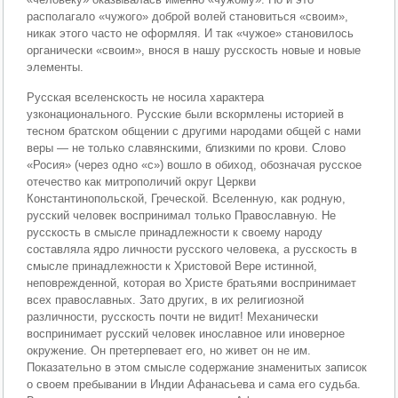
располагало «чужого» доброй волей становиться «своим»,
никак этого часто не оформляя. И так «чужое» становилось
органически «своим», внося в нашу русскость новые и новые
элементы.
Русская вселенскость не носила характера
узконационального. Русские были вскормлены историей в
тесном братском общении с другими народами общей с нами
веры — не только славянскими, близкими по крови. Слово
«Росия» (через одно «с») вошло в обиход, обозначая русское
отечество как митрополичий округ Церкви
Константинопольской, Греческой. Вселенную, как родную,
русский человек воспринимал только Православную. Не
русскость в смысле принадлежности к своему народу
составляла ядро личности русского человека, а русскость в
смысле принадлежности к Христовой Вере истинной,
неповрежденной, которая во Христе братьями воспринимает
всех православных. Зато других, в их религиозной
различности, русскость почти не видит! Механически
воспринимает русский человек инославное или иноверное
окружение. Он претерпевает его, но живет он не им.
Показательно в этом смысле содержание знаменитых записок
о своем пребывании в Индии Афанасьева и сама его судьба.