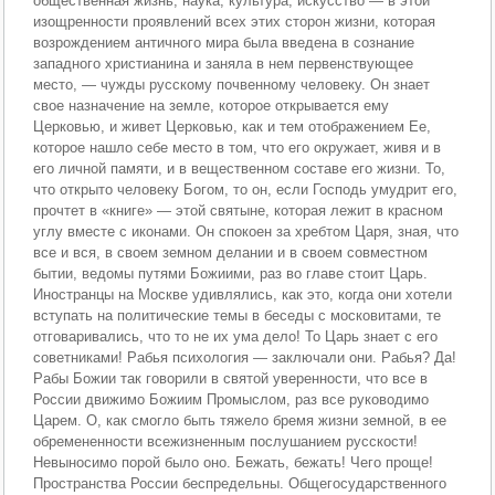
общественная жизнь, наука, культура, искусство — в этой
изощренности проявлений всех этих сторон жизни, которая
возрождением античного мира была введена в сознание
западного христианина и заняла в нем первенствующее
место, — чужды русскому почвенному человеку. Он знает
свое назначение на земле, которое открывается ему
Церковью, и живет Церковью, как и тем отображением Ее,
которое нашло себе место в том, что его окружает, живя и в
его личной памяти, и в вещественном составе его жизни. То,
что открыто человеку Богом, то он, если Господь умудрит его,
прочтет в «книге» — этой святыне, которая лежит в красном
углу вместе с иконами. Он спокоен за хребтом Царя, зная, что
все и вся, в своем земном делании и в своем совместном
бытии, ведомы путями Божиими, раз во главе стоит Царь.
Иностранцы на Москве удивлялись, как это, когда они хотели
вступать на политические темы в беседы с московитами, те
отговаривались, что то не их ума дело! То Царь знает с его
советниками! Рабья психология — заключали они. Рабья? Да!
Рабы Божии так говорили в святой уверенности, что все в
России движимо Божиим Промыслом, раз все руководимо
Царем. О, как смогло быть тяжело бремя жизни земной, в ее
обремененности всежизненным послушанием русскости!
Невыносимо порой было оно. Бежать, бежать! Чего проще!
Пространства России беспредельны. Общегосударственного