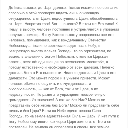
До Бога высоко, до Царя далеко. Только искаженное сознание
способно в этой поговорке видеть лишь обиженную
отчужденность от Царя, недоступность Царя, обособленность
от Царя. Напротив того! Бог — высоко? В этом же Его сила! К
Нему, в высоту, человек постоянно и устремляется в уповании
получить помощь. В эту Божию высоту направлены все его,
человека, помышления, как к вожделенному Отечеству
Небесному… Если по вертикали ведет нас к Небу, в
безбрежную высоту влечет Господь, то по горизонтали, по
земле, в аналогии с Богом Небесным, стелется Царская
власть, всех объединяющая во вселенском масштабе, а
потому естественно и необходимо от всех далекая. Нелегко
достичь Бога в Его высокости. Нелегко достичь и Царя в его
далекости. Это может порою и в уныние привести. Может
человек обиженно ощутить и отчужденность, и
обособленность, — как от Бога, так и от Царя, в их
недоступности. Но разве это упраздняет неизреченную
громадность Их значения! А как же без Них? Можно ли
представить себе жизнь без Бога? Можно ли представить себе
жизнь и без Царя? Если на Небе единственная Сила —
Господь, то на земле единственная Сила — Царь. И нет пути к
Богу Небесному иного, как через Царя земного: от Бога он
поставлен. Не землею он определен в своем, все земное