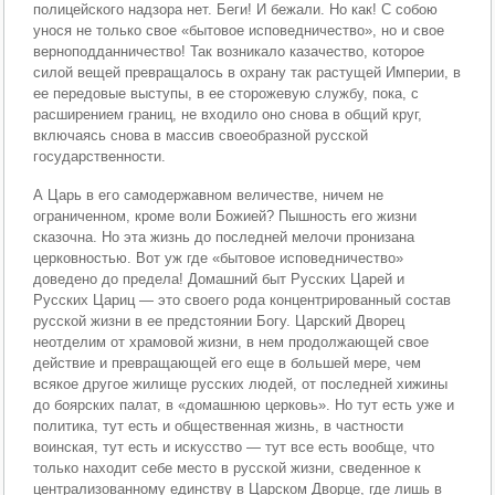
полицейского надзора нет. Беги! И бежали. Но как! С собою
унося не только свое «бытовое исповедничество», но и свое
верноподданничество! Так возникало казачество, которое
силой вещей превращалось в охрану так растущей Империи, в
ее передовые выступы, в ее сторожевую службу, пока, с
расширением границ, не входило оно снова в общий круг,
включаясь снова в массив своеобразной русской
государственности.
А Царь в его самодержавном величестве, ничем не
ограниченном, кроме воли Божией? Пышность его жизни
сказочна. Но эта жизнь до последней мелочи пронизана
церковностью. Вот уж где «бытовое исповедничество»
доведено до предела! Домашний быт Русских Царей и
Русских Цариц — это своего рода концентрированный состав
русской жизни в ее предстоянии Богу. Царский Дворец
неотделим от храмовой жизни, в нем продолжающей свое
действие и превращающей его еще в большей мере, чем
всякое другое жилище русских людей, от последней хижины
до боярских палат, в «домашнюю церковь». Но тут есть уже и
политика, тут есть и общественная жизнь, в частности
воинская, тут есть и искусство — тут все есть вообще, что
только находит себе место в русской жизни, сведенное к
централизованному единству в Царском Дворце, где лишь в