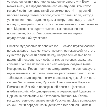
устремленности к противопоставлению своего «я» Богу — а
может быть, и в предварительную отмену слишком грубо
готовой себя проявить такой устремленности! — русский
человек загодя хотел освободиться от своей воли, находя
успокоение лишь тогда, когда мог вокруг себя видеть такой
порядок, который отпечаток Богоустановленности налагает на
все. Мирская жизнедеятельность как всежизненное
послушание, Богом благословленное, — вот идеал
осуществленной русскости.
Никакое мудрование человеческое — самое наукообразное! —
не расшифрует, как мы уже отмечали, вытекающей из этого
существа русскости связи между направленностью воли
народной и отдельными событиями, из которых оказалась
соткана Русская история и в силу которых создана была
Историческая Россия, если исследователь не воспользуется
единственным «шифром», который раскрывает смысл этой
тайнописи, являющейся неким сплошным чудом. Это и есть,
как мы бегло отмечали, Русский Православный Царь как
Помазанник Божий, в неразрывной связи с Церковью
пребывающий, ибо одновременно и охраняющий Церковь, и
Церковью окормляемый. Оставаясь Верховным Главой
государственно-организованной Русскости, Царь воплощает
собой Божий порядок, коим держится Вселенная. Этим и