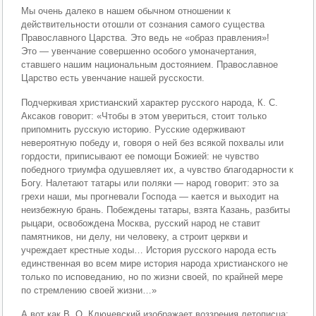
Мы очень далеко в нашем обычном отношении к
действительности отошли от сознания самого существа
Православного Царства. Это ведь не «образ правления»!
Это — увенчание совершенно особого умоначертания,
ставшего нашим национальным достоянием. Православное
Царство есть увенчание нашей русскости.
Подчеркивая христианский характер русского народа, К. С.
Аксаков говорит: «Чтобы в этом увериться, стоит только
припомнить русскую историю. Русские одерживают
невероятную победу и, говоря о ней без всякой похвалы или
гордости, приписывают ее помощи Божией: не чувство
победного триумфа одушевляет их, а чувство благодарности к
Богу. Налетают татары или поляки — народ говорит: это за
грехи наши, мы прогневали Господа — кается и выходит на
неизбежную брань. Побеждены татары, взята Казань, разбиты
рыцари, освобождена Москва, русский народ не ставит
памятников, ни делу, ни человеку, а строит церкви и
учреждает крестные ходы… История русского народа есть
единственная во всем мире история народа христианского не
только по исповеданию, но по жизни своей, по крайней мере
по стремлению своей жизни…»
А вот как В. О. Ключевский изображает воззрения летописца: