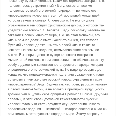
поскольку русский человек, каким его сделала История, т. е.
человек, весь устремленный к Богу, остается все же
человеком во всей его земной природе, — не могло его
мировоззрение исчерпываться той моральной концепцией,
которая звучит в словах Ключевского. Не мог он даже
ограничиться тем общим христианским духом, о котором так
убедительно говорил К. Аксаков. Ведь поскольку человек не
отказался совершенно от мира, т. е. не стал монахом, его
жизнь земная должна иметь какой-то смысл, как таковая.
Русский человек должен иметь в своей жизни какие-то
конкретные земные задания, осмысливающие его земное
бытие. Вышеприведенные суждения наших историков-
мыслителей истинны в том отношении, что обрисовывают ту
особую духовную качественность русского народа, которая
определяла его исторический путь. Но надо договорить до
конца то, что подразумевается под этими суждениями, надо
установить: чем же стал русский народ, окрыленный таким
мировоззрением? Ведь, будучи так настроен, русский человек
в своем земном бытии, а не только в премирной будущности,
должен был ощутить себя орудием Промысла Божия. Другими
словами, в этой своей духовной качественности русский
человек готов был стать орудием осуществления некоего
вселенского задания — земного! — которое способно было бы
осмыслить место русского народа в мире. Этому запросу и