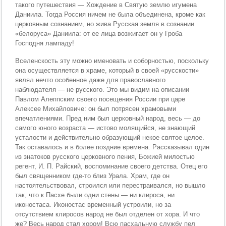
такого путешествия — Хождение в Святую землю игумена
Даниила. Тогда Россия ничем не была объединена, кроме как
церковным сознанием, но жива Русская земля в сознании
«белоруса» Даниила: от ее лица возжигает он у Гроба
Господня лампаду!
Вселенскость эту можно именовать и соборностью, поскольку
она осуществляется в храме, который в своей «русскости»
являл нечто особенное даже для православного
наблюдателя — не русского. Это мы видим на описании
Павлом Алеппским своего посещения России при царе
Алексее Михайловиче: он был потрясен храмовыми
впечатлениями. Пред ним был церковный народ, весь — до
самого юного возраста — истово молящийся, не знающий
усталости и действительно образующий некое святое целое.
Так оставалось и в более поздние времена. Рассказывал один
из знатоков русского церковного пения, Божией милостью
регент, И. П. Райский, воспоминание своего детства. Отец его
был священником где-то близ Урала. Храм, где он
настоятельствовал, строился или перестраивался, но вышло
так, что к Пасхе были одни стены — ни клироса, ни
иконостаса. Иконостас временный устроили, но за
отсутствием клиросов народ не был отделен от хора. И что
же? Весь народ стал хором! Всю пасхальную службу пел