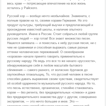
весь храм — потрясающее впечатление на всю жизнь
осталось у Райского.
Русский хор — вообще нечто необычайное. Знаменита, с
полным правом на то, своими хорами Германия. Но это
продукт культуры, требующий выучки и предполагающий и
прохождение известной школы, и наличие опытного
руководителя. Иначе в России. Стоит собраться любой группе
русских людей — хор готов! Все знают множество песен.
Нашелся запевала — и понеслась к небу русская песня, ни с
чем не сравнимая и способная выражать самые разные
оттенки человеческих переживаний. О своеобразном
«хоровом» начале принято говорить применительно к
русскому народу. Но ведь это все то же начало «русскости»,
обнаруживающее себя в любом масштабе бытового
сближения — самого разного, от волжских бурлаков до
заупокойных плакальщиц. То, что русский человек в песне
способен давать выражение своим чувствам, свидетельствует
об особой одаренности музыкальной русского народа. Но то,
что песнь естественно, органически, стихийно становилась
хором — без регента, без предварительных «спевок» и даже
без предварительного знакомства друг с другом, совершенно
экспромтом, — это нечто большее и иное. Это —
свидетельство некоей общности сознания — именно той,