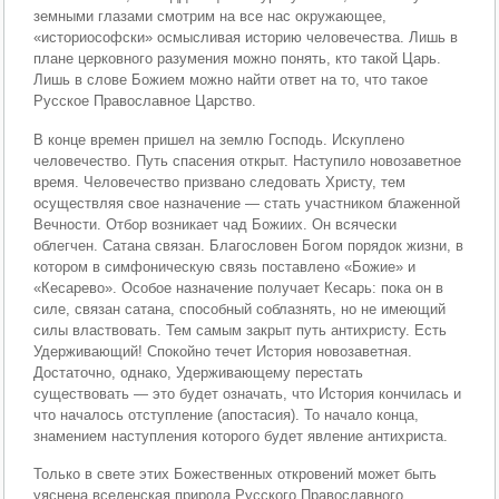
земными глазами смотрим на все нас окружающее,
«историософски» осмысливая историю человечества. Лишь в
плане церковного разумения можно понять, кто такой Царь.
Лишь в слове Божием можно найти ответ на то, что такое
Русское Православное Царство.
В конце времен пришел на землю Господь. Искуплено
человечество. Путь спасения открыт. Наступило новозаветное
время. Человечество призвано следовать Христу, тем
осуществляя свое назначение — стать участником блаженной
Вечности. Отбор возникает чад Божиих. Он всячески
облегчен. Сатана связан. Благословен Богом порядок жизни, в
котором в симфоническую связь поставлено «Божие» и
«Кесарево». Особое назначение получает Кесарь: пока он в
силе, связан сатана, способный соблазнять, но не имеющий
силы властвовать. Тем самым закрыт путь антихристу. Есть
Удерживающий! Спокойно течет История новозаветная.
Достаточно, однако, Удерживающему перестать
существовать — это будет означать, что История кончилась и
что началось отступление (апостасия). То начало конца,
знамением наступления которого будет явление антихриста.
Только в свете этих Божественных откровений может быть
уяснена вселенская природа Русского Православного