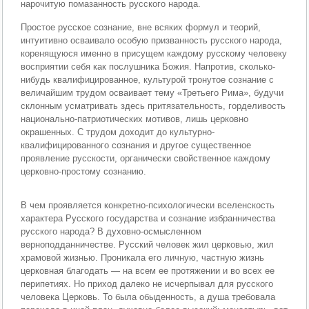
нарочитую помазанность русского народа.
Простое русское сознание, вне всяких формул и теорий,
интуитивно осваивало особую призванность русского народа,
коренящуюся именно в присущем каждому русскому человеку
восприятии себя как послушника Божия. Напротив, сколько-
нибудь квалифицированное, культурой тронутое сознание с
величайшим трудом осваивает тему «Третьего Рима», будучи
склонным усматривать здесь притязательность, горделивость
национально-патриотических мотивов, лишь церковно
окрашенных. С трудом доходит до культурно-
квалифицированного сознания и другое существенное
проявление русскости, органически свойственное каждому
церковно-простому сознанию.
В чем проявляется конкретно-психологически вселенскость
характера Русского государства и сознание избранничества
русского народа? В духовно-осмысленном
верноподданничестве. Русский человек жил церковью, жил
храмовой жизнью. Проникала его личную, частную жизнь
церковная благодать — на всем ее протяжении и во всех ее
перипетиях. Но приход далеко не исчерпывал для русского
человека Церковь. То была обыденность, а душа требовала