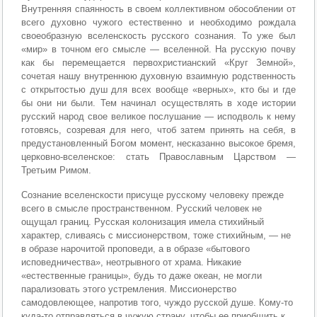
Внутренняя спаянность в своем коллективном обособлении от
всего духовно чужого естественно и необходимо рождала
своеобразную вселенскость русского сознания. То уже был
«мир» в точном его смысле — вселенной. На русскую почву
как бы перемещается первохристианский «Круг Земной»,
сочетая нашу внутреннюю духовную взаимную родственность
с открытостью душ для всех вообще «верных», кто бы и где
бы они ни были. Тем начинал осуществлять в ходе истории
русский народ свое великое послушание — исподволь к нему
готовясь, созревая для него, чтоб затем принять на себя, в
предустановленный Богом момент, несказанно высокое бремя,
церковно-вселенское: стать Православным Царством —
Третьим Римом.
Сознание вселенскости присуще русскому человеку прежде
всего в смысле пространственном. Русский человек не
ощущал границ. Русская колонизация имела стихийный
характер, сливаясь с миссионерством, тоже стихийным, — не
в образе нарочитой проповеди, а в образе «бытового
исповедничества», неотрывного от храма. Никакие
«естественные границы», будь то даже океан, не могли
парализовать этого устремления. Миссионерство
самодовлеющее, напротив того, чуждо русской душе. Кому-то
куда-то отправляться в чужую страну, чтобы ее приобщить к