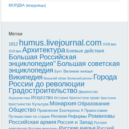
МОРДВА (мордовцы)
Метки
humus.livejournal.com
1812
XVIII век
Архитектура
Боевые действия
XVII век
Большая Российская
энциклопедия"
Большая советская
энциклопедия
Великие князья
Бунт
Города
Википедия
Внешний облик
Волжский регион
России до революции
Градостроительство
Дворянство
Искусство
История
Крепостное право
Журналистика
Крестьяне
Монархия
Образование
Культура
Крестьянство
Общество
Правление Екатерины II
Православие
Романовы
Реформы
Религия
Путешествия по стране
Российская армия
Россия и Запад
Русская
Русские князья
Русский
революция
Русские женщины