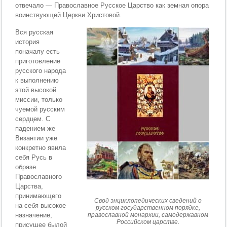
отвечало — Православное Русское Царство как земная опора
воинствующей Церкви Христовой.
Вся русская
история
поначалу есть
приготовление
русского народа
к выполнению
этой высокой
миссии, только
чуемой русским
сердцем. С
падением же
Византии уже
конкретно явила
себя Русь в
образе
Православного
Царства,
принимающего
Свод энциклопедических сведений о
на себя высокое
русском государственном порядке,
назначение,
православной монархии, самодержавном
Российском царстве.
присущее былой