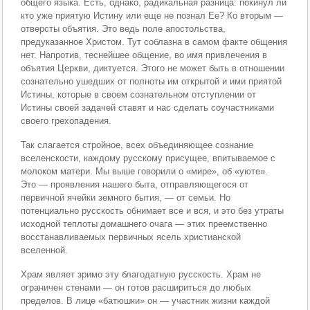
общего языка. Есть, однако, радикальная разница: покинул ли
кто уже приятую Истину или еще не познал Ее? Ко вторым —
отверсты объятия. Это ведь поле апостольства,
предуказанное Христом. Тут соблазна в самом факте общения
нет. Напротив, теснейшее общение, во имя привлечения в
объятия Церкви, диктуется. Этого не может быть в отношении
сознательно ушедших от полноты им открытой и ими приятой
Истины, которые в своем сознательном отступлении от
Истины своей задачей ставят и нас сделать соучастниками
своего грехопадения.
Так слагается стройное, всех объединяющее сознание
вселенскости, каждому русскому присущее, впитываемое с
молоком матери. Мы выше говорили о «мире», об «уюте».
Это — проявления нашего быта, отправляющегося от
первичной ячейки земного бытия, — от семьи. Но
потенциально русскость обнимает все и вся, и это без утраты
исходной теплоты домашнего очага — этих преемственно
восстанавливаемых первичных ясель христианской
вселенной.
Храм являет зримо эту благодатную русскость. Храм не
ограничен стенами — он готов расшириться до любых
пределов. В лице «батюшки» он — участник жизни каждой