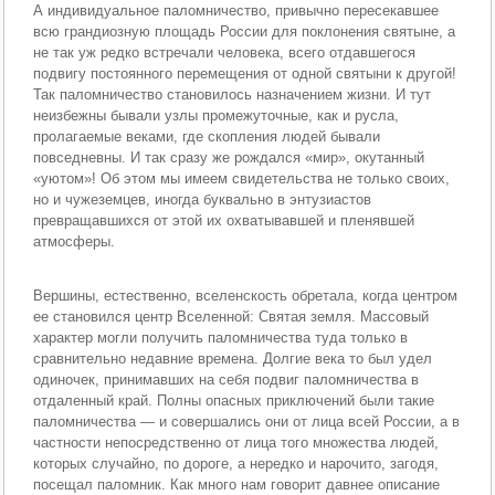
А индивидуальное паломничество, привычно пересекавшее
всю грандиозную площадь России для поклонения святыне, а
не так уж редко встречали человека, всего отдавшегося
подвигу постоянного перемещения от одной святыни к другой!
Так паломничество становилось назначением жизни. И тут
неизбежны бывали узлы промежуточные, как и русла,
пролагаемые веками, где скопления людей бывали
повседневны. И так сразу же рождался «мир», окутанный
«уютом»! Об этом мы имеем свидетельства не только своих,
но и чужеземцев, иногда буквально в энтузиастов
превращавшихся от этой их охватывавшей и пленявшей
атмосферы.
Вершины, естественно, вселенскость обретала, когда центром
ее становился центр Вселенной: Святая земля. Массовый
характер могли получить паломничества туда только в
сравнительно недавние времена. Долгие века то был удел
одиночек, принимавших на себя подвиг паломничества в
отдаленный край. Полны опасных приключений были такие
паломничества — и совершались они от лица всей России, а в
частности непосредственно от лица того множества людей,
которых случайно, по дороге, а нередко и нарочито, загодя,
посещал паломник. Как много нам говорит давнее описание