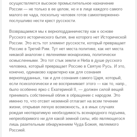
осуществляется высокое промыслительное назначение
России — не только в ее целом, но и в лице каждого самого
малого ее чада, поскольку человек готов самоотверженно-
послушливо нести крест русскости.
Возвращаемся мы к верноподданничеству как к основе
Русского исторического бытия, вне которого нет Исторической
России. Это есть тот элемент русскости, который превращает
Россию в Третий Рим. Тут нет места политике, как нет места
никакой аналогии с явлениями монархизма, политически
осмысленными. Это тот стык земли и Неба в душе русского
человека, который превращает Россию в Святую Русь. И это,
конечно, одинаково характерно как для сознания
верноподданных, так и для сознания самого Царя, который,
если психологически и не воспринимает этого — как то, напр.,
было особенно ярко с Екатериной II, — должен силой вещей
принимать собственный облик в обращении с народом. Это
именно то, что отсвет неземной отлагает на всем течении
жизни, открывая легкую возможность, а в иных случаях
рождая неотвратимую необходимость всенародного подъема,
непреоборимого ни для какой земной силы, ибо являющегося
лишь разительным обнаружением Чуда Божия, являемого
Россией.