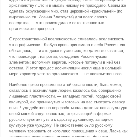
христианству? Это и в мысль никому не приходило. Своим же
сделать окружающий мир, став церковной «красильней» (по
выражению св. Иоанна Златоуста) для всего своего
соседства, — это происходило с естественностью
органического процесса.
С пространственной вселенскостью сливалась вселенскость
этнографическая. Любую кровь принимала в себя Россия, ею
обогащаясь, — и это даже в условиях, когда могло казаться,
что происходит, напротив, овладение России чужим
элементом: вспомним варягов, которые потонули в ней без
остатка. И этот процесс ассимиляции носил еще в большей
мере характер чего-то органического — не насильственного.
Наиболее яркое проявление этой органичности, быть может,
сказалось в ассимиляции людей, казалось бы, совершенно
лишенных пластичности, — западных гостей, гордых своей
культурой, ею проникнутых и готовых на вас смотреть сверху
вниз. Чудодейственно перерабатывала даже их наша культура
своей мягкой задушевностью, открывающей в формах
русского «уюта» путь и к царству духовному, западной
культуре уже чуждому. Не свойственно было русскому
человеку требовать от кого-либо приобщения к себе. Ласка как
«человеку» оказывалась именно «чужому». Но и это