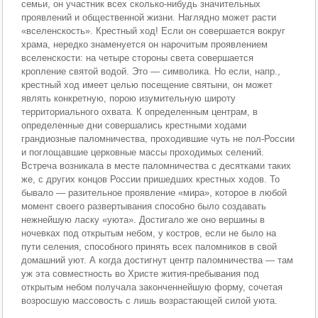
семьи, он участник всех сколько-нибудь значительных
проявлений и общественной жизни. Наглядно может расти
«вселенскость». Крестный ход! Если он совершается вокруг
храма, нередко знаменуется он нарочитым проявлением
вселенскости: на четыре стороны света совершается
кропление святой водой. Это — символика. Но если, напр.,
крестный ход имеет целью посещение святыни, он может
являть конкретную, порою изумительную широту
территориального охвата. К определенным центрам, в
определенные дни совершались крестными ходами
грандиозные паломничества, проходившие чуть не пол-России
и поглощавшие церковные массы проходимых селений.
Встреча возникала в месте паломничества с десятками таких
же, с других концов России пришедших крестных ходов. То
бывало — разительное проявление «мира», которое в любой
момент своего развертывания способно было создавать
нежнейшую ласку «уюта». Достигало же оно вершины в
ночевках под открытым небом, у костров, если не было на
пути селения, способного принять всех паломников в свой
домашний уют. А когда достигнут центр паломничества — там
уж эта совместность во Христе жития-пребывания под
открытым небом получала законченнейшую форму, сочетая
возросшую массовость с лишь возрастающей силой уюта.