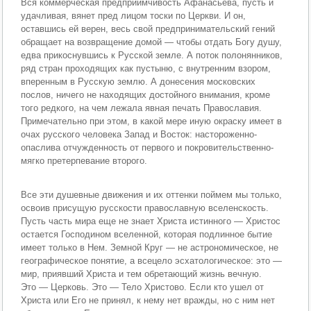
Вся коммерческая предприимчивость Афанасьева, пусть и
удачливая, вянет пред лицом тоски по Церкви. И он,
оставшись ей верен, весь свой предпринимательский гений
обращает на возвращение домой — чтобы отдать Богу душу,
едва прикоснувшись к Русской земле. А поток полонянников,
ряд стран проходящих как пустыню, с внутренним взором,
вперенным в Русскую землю. А донесения московских
послов, ничего не находящих достойного внимания, кроме
того редкого, на чем лежала явная печать Православия.
Примечательно при этом, в какой мере иную окраску имеет в
очах русского человека Запад и Восток: настороженно-
опаслива отчужденность от первого и покровительственно-
мягко претерпевание второго.
Все эти душевные движения и их оттенки поймем мы только,
освоив присущую русскости православную вселенскость.
Пусть часть мира еще не знает Христа истинного — Христос
остается Господином вселенной, которая подлинное бытие
имеет только в Нем. Земной Круг — не астрономическое, не
географическое понятие, а всецело эсхатологическое: это —
мир, приявший Христа и тем обретающий жизнь вечную.
Это — Церковь. Это — Тело Христово. Если кто ушел от
Христа или Его не принял, к нему нет вражды, но с ним нет