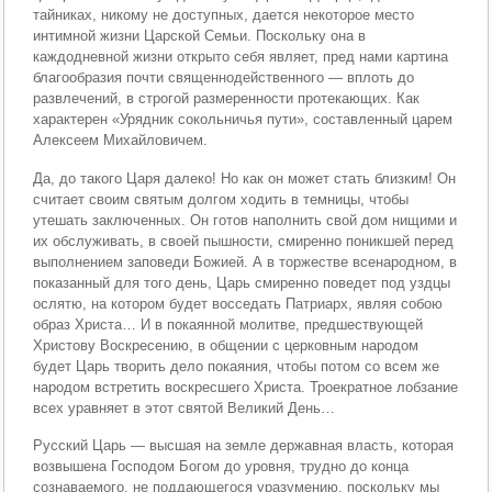
тайниках, никому не доступных, дается некоторое место
интимной жизни Царской Семьи. Поскольку она в
каждодневной жизни открыто себя являет, пред нами картина
благообразия почти священнодейственного — вплоть до
развлечений, в строгой размеренности протекающих. Как
характерен «Урядник сокольничья пути», составленный царем
Алексеем Михайловичем.
Да, до такого Царя далеко! Но как он может стать близким! Он
считает своим святым долгом ходить в темницы, чтобы
утешать заключенных. Он готов наполнить свой дом нищими и
их обслуживать, в своей пышности, смиренно поникшей перед
выполнением заповеди Божией. А в торжестве всенародном, в
показанный для того день, Царь смиренно поведет под уздцы
ослятю, на котором будет восседать Патриарх, являя собою
образ Христа… И в покаянной молитве, предшествующей
Христову Воскресению, в общении с церковным народом
будет Царь творить дело покаяния, чтобы потом со всем же
народом встретить воскресшего Христа. Троекратное лобзание
всех уравняет в этот святой Великий День…
Русский Царь — высшая на земле державная власть, которая
возвышена Господом Богом до уровня, трудно до конца
сознаваемого, не поддающегося уразумению, поскольку мы