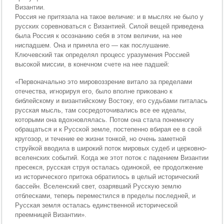
Византии.
Россия не притязала на такое величие: и в мыслях не было у
русских соревноваться с Византией. Силой вещей приведена
была Россия к осознанию себя в этом величии, на нее
ниспадшем. Она и приняла его — как послушание.
Ключевский так определял процесс уразумения Россией
высокой миссии, в конечном счете на нее падшей:
«Первоначально это мировоззрение витало за пределами
отечества, игнорируя его, было вполне приковано к
библейскому и византийскому Востоку, его судьбами питалась
русская мысль, там сосредоточивались все ее идеалы,
которыми она вдохновлялась. Потом она стала понемногу
обращаться и к Русской земле, постепенно вбирая ее в свой
кругозор, и течение ее жизни тонкой, но очень заметной
струйкой вводила в широкий поток мировых судеб и церковно-
вселенских событий. Когда же этот поток с падением Византии
пресекся, русская струя осталась одинокой, ее продолжение
из исторического притока обратилось в целый исторический
бассейн. Вселенский свет, озарявший Русскую землю
отблесками, теперь переместился в пределы последней, и
Русская земля осталась единственной исторической
преемницей Византии».