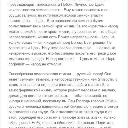
превышающем, положении, а Небом. Личностью Царя
исчерпывается земная власть. Ему можно помогать в ее
осуществлении, но источником всякой земной власти
является он — Царь. Возглавление им земного бытия
осмысливает весь земной круг жизни. За его «хребтом» народ
может спокойно нести крест жизни, в уверенности, что общая
направленность жизни есть Божия направленность. Царь не
только вождь — он и ходатай пред Богом. Все грешны! Не
безгрешен и Царь. Но у него особое положение — настолько
неизреченно высокое, что бессильны покрыть его грехи даже
молитвы его народа. Народ согрешит — Царь отмолит. Царь
согрешит — народ не отмолит!
Своеобразная человеческая стихия — русский народ! Она
живет земным, землею, в непосредственной к ней близости, с
таким осознанием ее, в ее и растительной, и животной, и
атмосферической жизни, которое роднит человека с землею,
делая для него понятным ее язык, — обычно земной, но
иногда и небесный, поскольку им Сам Господь говорит. Жизнь
русского человека наполнена этой близостью к земле в Богом
благословенном труде. Он отвлекается от этого труда и от
этой, роднящей его со всем в природе живым, жизни, только
обращаясь к Небу, в своем общении с Церковью. Политика,