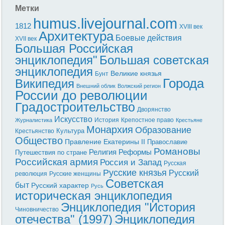
Метки
humus.livejournal.com
1812
XVIII век
Архитектура
Боевые действия
XVII век
Большая Российская
энциклопедия"
Большая советская
энциклопедия
Великие князья
Бунт
Города
Википедия
Внешний облик
Волжский регион
России до революции
Градостроительство
Дворянство
Искусство
История
Крепостное право
Журналистика
Крестьяне
Монархия
Образование
Культура
Крестьянство
Общество
Правление Екатерины II
Православие
Романовы
Реформы
Религия
Путешествия по стране
Российская армия
Россия и Запад
Русская
Русские князья
Русский
революция
Русские женщины
Советская
быт
Русский характер
Русь
историческая энциклопедия
Энциклопедия "История
Чиновничество
отечества" (1997)
Энциклопедия