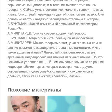
перешли на один из местных диалектов, это средне-
верхненемецкий диалект, и в течение тысячелетия на нем
говорили. Сейчас уже, к сожалению, мало кто говорит на этом
языке. Это случай перехода на другой язык, смены языка. Они
довольно часто и надежно засвидетельствованы в истории.
С.БУНТМАН: «Какой язык самый архаичный на территории
России?».
А.МИЛИТАРЕВ: Это не совсем корректный вопрос.
С.БУНТМАН: Тогда объясните, почему он некорректный.
А.МИЛИТАРЕВ: Можно говорить о том, у какого языка самые
ранние письменно засвидетельствованные памятники. А что
такое архаичный язык? Литовский язык считается самым
архаичным индоевропейским языком из живых языков. Но это
несколько условная вещь. В нем сохранились какие-то ранние
индоевропейские черты, которые выветрились в других
современных индоевропейских языках и сохраняются в
древних, таких как санскрит, греческий, латынь.
Похожие материалы