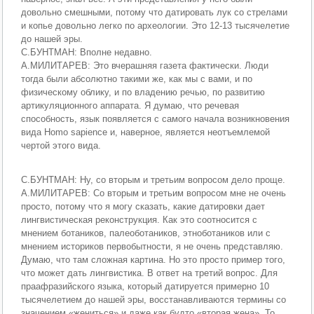
довольно смешными, потому что датировать лук со стрелами
и копье довольно легко по археологии. Это 12-13 тысячелетие
до нашей эры.
С.БУНТМАН: Вполне недавно.
А.МИЛИТАРЕВ: Это вчерашняя газета фактически. Люди
тогда были абсолютно такими же, как мы с вами, и по
физическому облику, и по владению речью, по развитию
артикуляционного аппарата. Я думаю, что речевая
способность, язык появляется с самого начала возникновения
вида Homo sapience и, наверное, является неотъемлемой
чертой этого вида.
С.БУНТМАН: Ну, со вторым и третьим вопросом дело проще.
А.МИЛИТАРЕВ: Со вторым и третьим вопросом мне не очень
просто, потому что я могу сказать, какие датировки дает
лингвистическая реконструкция. Как это соотносится с
мнением ботаников, палеоботаников, этноботаников или с
мнением историков первобытности, я не очень представляю.
Думаю, что там сложная картина. Но это просто пример того,
что может дать лингвистика. В ответ на третий вопрос. Для
праафразийского языка, который датируется примерно 10
тысячелетием до нашей эры, восстанавливаются термины со
значением «жениться» и даже как будто «вторая жена». То