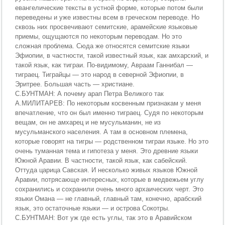
евангелические тексты в устной форме, которые потом были
переведены и уже известны всем в греческом переводе. Но
сквозь них просвечивают семитские, арамейские языковые
приемы, ощущаются по некоторым переводам. Но это
сложная проблема. Сюда же относятся семитские языки
Эфиопии, в частности, такой известный язык, как амхарский, и
такой язык, как тиграи. По-видимому, Авраам Ганнибал —
тиграец. Тиграйцы — это народ в северной Эфиопии, в
Эритрее. Большая часть — христиане.
С.БУНТМАН: А почему арап Петра Великого так
А.МИЛИТАРЕВ: По некоторым косвенным признакам у меня
впечатление, что он был именно тиграец. Судя по некоторым
вещам, он не амхарец и не мусульманин, не из
мусульманского населения. А там в основном племена,
которые говорят на тигры — родственном тиграи языке. Но это
очень туманная тема и гипотеза у меня. Это древние языки
Южной Аравии. В частности, такой язык, как сабейский.
Оттуда царица Савская. И несколько живых языков Южной
Аравии, потрясающе интересных, которые в медвежьем углу
сохранились и сохранили очень много архаических черт. Это
языки Омана — не главный, главный там, конечно, арабский
язык, это остаточные языки — и острова Сокотры.
С.БУНТМАН: Вот уж где есть углы, так это в Аравийском