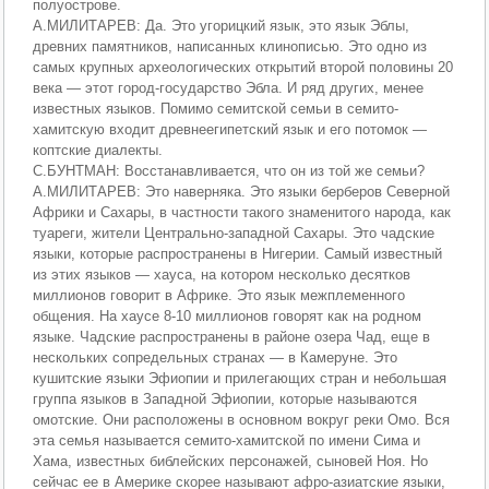
полуострове.
А.МИЛИТАРЕВ: Да. Это угорицкий язык, это язык Эблы,
древних памятников, написанных клинописью. Это одно из
самых крупных археологических открытий второй половины 20
века — этот город-государство Эбла. И ряд других, менее
известных языков. Помимо семитской семьи в семито-
хамитскую входит древнеегипетский язык и его потомок —
коптские диалекты.
С.БУНТМАН: Восстанавливается, что он из той же семьи?
А.МИЛИТАРЕВ: Это наверняка. Это языки берберов Северной
Африки и Сахары, в частности такого знаменитого народа, как
туареги, жители Центрально-западной Сахары. Это чадские
языки, которые распространены в Нигерии. Самый известный
из этих языков — хауса, на котором несколько десятков
миллионов говорит в Африке. Это язык межплеменного
общения. На хаусе 8-10 миллионов говорят как на родном
языке. Чадские распространены в районе озера Чад, еще в
нескольких сопредельных странах — в Камеруне. Это
кушитские языки Эфиопии и прилегающих стран и небольшая
группа языков в Западной Эфиопии, которые называются
омотские. Они расположены в основном вокруг реки Омо. Вся
эта семья называется семито-хамитской по имени Сима и
Хама, известных библейских персонажей, сыновей Ноя. Но
сейчас ее в Америке скорее называют афро-азиатские языки,