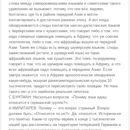
слова между северокавказскими языками и семитскими такого
удивления не вызывают, потому что они все, видимо,
болтались где-то в районе передней Азии и могли
контактировать в достаточно раннюю эпоху. А вот когда
обнаруживаются следы контактов нахско-дагестанских языков
с берберскими или с кушитскими, это говорит либо о том, что
надо северных кавказцев помещать в Африку, что уж совсем
экзотически, либо о том, что афразийцы вышли из передней
Азии. Такие же следы есть между шумерским языком, следы
заимствований (кстати, в шумерский язык) из таких
афразийских языков, как кушитские. Это тоже, по-видимому,
говорит о том, что не шумеров надо помещать в Африку, а что
всех афразийцев надо помещать в переднюю Азию. Если
завтра окажется, что в Африке археологически обнаружена
какая-нибудь мощная раннеземледельческая культура 10
тысячелетия, придется пересмотреть свою позицию. Но пока
такого нет и это наиболее реальная гипотеза.
С.БУНТМАН: Несколько вопросов. «Почему язык идиш
относится к германской группе?».
А.МИЛИТАРЕВ: Почему — это вопрос странный. Вопрос
должен быть: «Относится ли он?». Да, относится. Исторически
это понятно. Какие-то группы евреев в конце 1 тысячелетия
нашей эры расселились на территории теперешней Германии и