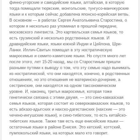
финно-угорские и самодийские языки, алтайская, в которую
тогда помещали тюркские, монгольские, тунгусо-манчжурские
языки и к которым сейчас добавлена японско-корейская ветвь.
В основном — в работах Сергея Анатольевича Старостина, о
котором я несколько раз упоминал в прошлой передаче,
московского лингвиста. Это картвельская семья языков, то
есть грузинский и несколько родственных языков. И
дравидийские языки, языки южной Индии и Цейлона, Шри-
Ланки. Иллич-Свитыч помещал в эту ностратическую
макросемью и семито-хамитские языки. Но спустя много лет
после этого, лет 15-20 назад, мы со Старостиным пришли
разными путями к выводу о том, что эту семью надо вынимать
из ностратической, что они находятся, конечно, в родственных
отношениях, но это отношения не материнско-дочерние, а
сестринские, они находятся на одном таксономическом
уровне. И, наконец, третья макросемья, которая тоже
генетически связана с этими двумя, — это сино-кавказская
семья языков, которая состоит из северокавказских языков, то
есть абхазо-адыгских и нахско-дагестанских (нахские — это
чечено-ингушские языки), и сино-тибетских, то есть китайско-
тибетских языков. Также там есть еще енисейские языки —
остаточные языки в районе Енисея. Это кетский, коттский,
пумпокольский языки, на которых мало кто говорит.