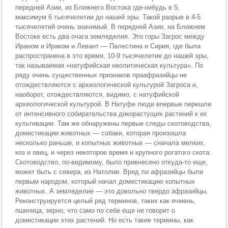
передней Азии, из Ближнего Востока где-нибудь в 5,
максимум 6 тысячелетии до нашей эры. Такой разрыв в 4-5
тысячелетий очень значимый. В передней Азии, на Ближнем
Востоке есть два очага земледелия. Это горы Загрос между
Ираном и Ираком и Левант — Палестина и Сирия, где была
распространена в это время, 10-9 тысячелетие до нашей эры,
так называемая «натуфийская неолитическая культура». По
ряду очень существенных признаков праафразийцы не
отождествляются с археологической культурой Загроса и,
наоборот, отождествляются, видимо, с натуфийской
археологической культурой. В Натуфе люди впервые перешли
от интенсивного собирательства дикорастущих растений к их
культивации. Там же обнаружены первые следы скотоводства,
доместикации животных — собаки, которая произошла
несколько раньше, и копытных животных — сначала мелких,
коз и овец, и через некоторое время и крупного рогатого скота.
Скотоводство, по-видимому, было привнесено откуда-то еще,
может быть с севера, из Натолии. Вряд ли афразийцы были
первым народом, который начал доместикацию копытных
животных. А земледелие — это довольно твердо афразийцы.
Реконструируется целый ряд терминов, таких как ячмень,
пшеница, зерно, что само по себе еще не говорит о
доместикации этих растений. Но есть такие термины, как