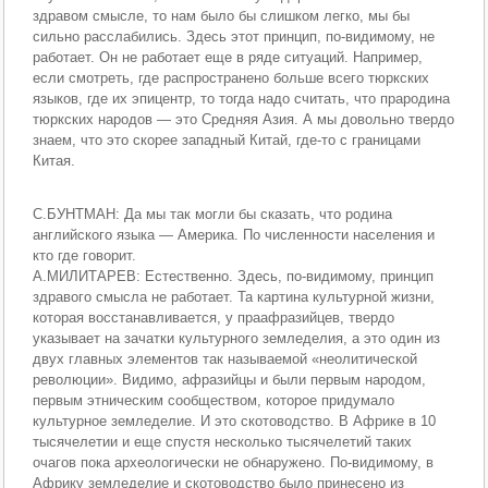
здравом смысле, то нам было бы слишком легко, мы бы
сильно расслабились. Здесь этот принцип, по-видимому, не
работает. Он не работает еще в ряде ситуаций. Например,
если смотреть, где распространено больше всего тюркских
языков, где их эпицентр, то тогда надо считать, что прародина
тюркских народов — это Средняя Азия. А мы довольно твердо
знаем, что это скорее западный Китай, где-то с границами
Китая.
С.БУНТМАН: Да мы так могли бы сказать, что родина
английского языка — Америка. По численности населения и
кто где говорит.
А.МИЛИТАРЕВ: Естественно. Здесь, по-видимому, принцип
здравого смысла не работает. Та картина культурной жизни,
которая восстанавливается, у праафразийцев, твердо
указывает на зачатки культурного земледелия, а это один из
двух главных элементов так называемой «неолитической
революции». Видимо, афразийцы и были первым народом,
первым этническим сообществом, которое придумало
культурное земледелие. И это скотоводство. В Африке в 10
тысячелетии и еще спустя несколько тысячелетий таких
очагов пока археологически не обнаружено. По-видимому, в
Африку земледелие и скотоводство было принесено из