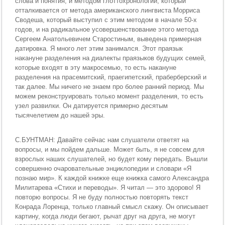
слова и понятия, и методом глоттохронологии, который
отталкивается от метода американского лингвиста Морриса
Сводеша, который выступил с этим методом в начале 50-х
годов, и на радикальное усовершенствование этого метода
Сергеем Анатольевичем Старостиным, выведена примерная
датировка. Я много лет этим занимался. Этот праязык
накануне разделения на диалекты праязыков будущих семей,
которые входят в эту макросемью, то есть накануне
разделения на прасемитский, праегипетский, праберберский и
так далее. Мы ничего не знаем про более ранний период. Мы
можем реконструировать только момент разделения, то есть
узел развилки. Он датируется примерно десятым
тысячелетием до нашей эры.
С.БУНТМАН: Давайте сейчас нам слушатели ответят на
вопросы, и мы пойдем дальше. Может быть, я не совсем для
взрослых наших слушателей, но будет кому передать. Вышли
совершенно очаровательные энциклопедии и словари «Я
познаю мир». К каждой книжке еще книжка самого Александра
Милитарева «Стихи и переводы». Я читал — это здорово! Я
повторю вопросы. Я не буду полностью повторять текст
Конрада Лоренца, только главный смысл скажу. Он описывает
картину, когда люди бегают, рычат друг на друга, не могут