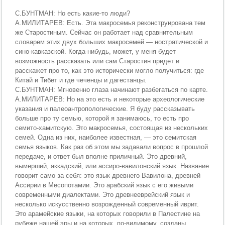
С.БУНТМАН: Но есть какие-то люди?
А.МИЛИТАРЕВ: Есть. Эта макросемья реконструирована тем
же Старостиным. Сейчас он работает над сравнительным
словарем этих двух больших макросемей — ностратической и
сино-кавказской. Когда-нибудь, может, у меня будет
возможность рассказать или сам Старостин придет и
расскажет про то, как это исторически могло получиться: где
Китай и Тибет и где чеченцы и дагестанцы.
С.БУНТМАН: Мгновенно глаза начинают разбегаться по карте.
А.МИЛИТАРЕВ: Но на это есть и некоторые археологические
указания и палеоантропологические. Я буду рассказывать
больше про ту семью, которой я занимаюсь, то есть про
семито-хамитскую. Это макросемья, состоящая из нескольких
семей. Одна из них, наиболее известная, — это семитская
семья языков. Как раз об этом мы задавали вопрос в прошлой
передаче, и ответ был вполне приличный. Это древний,
вымерший, аккадский, или ассиро-вавилонский язык. Название
говорит само за себя: это язык древнего Вавилона, древней
Ассирии в Месопотамии. Это арабский язык с его живыми
современными диалектами. Это древнееврейский язык и
несколько искусственно возрожденный современный иврит.
Это арамейские языки, на которых говорили в Палестине на
рубеже нашей эры и на которых, по-видимому, созданы