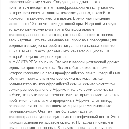
праафразийскому языку. Следующая задача — это
попытаться посадить этот праафразийский язык, ту картину,
которая возникает из лингвистических данных, в какой-то
хронотоп, в какое-то место и время. Время нам примерно
ясно — это 10 тысячелетие до нашей эры. Надо найти какую-
то археологическую культуру в большом ареале
распространения этих языков, которая бы соответствовала
этой картине. Это так называемая «проблема прародины (или
родины) языка», из которой языки дальше распространяются.
С.БУНТМАН: То есть должна быть какая-то общность, из
которой люди потом расходятся.
А.МИЛИТАРЕВ: Конечно. Это как в классицистической драме:
единство времени и места. Должно быть какое-то племя,
которое говорило на этом праафразийском языке, который был
обычным, нормальным человеческим языком. Так как
большинство языков афразийской семьи, семито-хамитской
семьи распространено в Африке и только семитские языки —
в Азии, то почти все исследователи, которые занимались этой
проблемой, считали, что прародина в Африке. Этот вывод
основывался на так называемом «принципе минимальных
передвижений». Они там, где большая часть их
распространена, где находится их географический центр. Этот
принцип основан на здравом смысле. Ну, здравый смысл в
науке невозможен, но если бы наука держалась только на