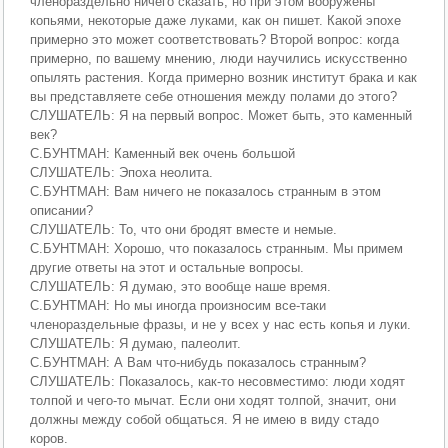
членораздельно ничего сказать, но при этом вооружены
копьями, некоторые даже луками, как он пишет. Какой эпохе
примерно это может соответствовать? Второй вопрос: когда
примерно, по вашему мнению, люди научились искусственно
опылять растения. Когда примерно возник институт брака и как
вы представляете себе отношения между полами до этого?
СЛУШАТЕЛЬ: Я на первый вопрос. Может быть, это каменный
век?
С.БУНТМАН: Каменный век очень большой
СЛУШАТЕЛЬ: Эпоха неолита.
С.БУНТМАН: Вам ничего не показалось странным в этом
описании?
СЛУШАТЕЛЬ: То, что они бродят вместе и немые.
С.БУНТМАН: Хорошо, что показалось странным. Мы примем
другие ответы на этот и остальные вопросы.
СЛУШАТЕЛЬ: Я думаю, это вообще наше время.
С.БУНТМАН: Но мы иногда произносим все-таки
членораздельные фразы, и не у всех у нас есть копья и луки.
СЛУШАТЕЛЬ: Я думаю, палеолит.
С.БУНТМАН: А Вам что-нибудь показалось странным?
СЛУШАТЕЛЬ: Показалось, как-то несовместимо: люди ходят
толпой и чего-то мычат. Если они ходят толпой, значит, они
должны между собой общаться. Я не имею в виду стадо
коров.