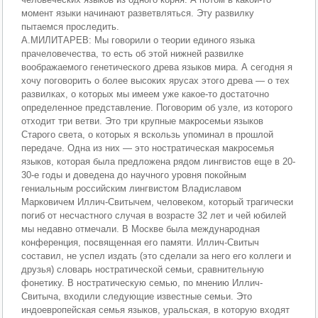
момент языки начинают разветвляться. Эту развилку
пытаемся проследить.
А.МИЛИТАРЕВ: Мы говорили о теории единого языка
прачеловечества, то есть об этой нижней развилке
воображаемого генетического древа языков мира. А сегодня я
хочу поговорить о более высоких ярусах этого древа — о тех
развилках, о которых мы имеем уже какое-то достаточно
определенное представление. Поговорим об узле, из которого
отходит три ветви. Это три крупные макросемьи языков
Старого света, о которых я вскользь упоминал в прошлой
передаче. Одна из них — это ностратическая макросемья
языков, которая была предложена рядом лингвистов еще в 20-
30-е годы и доведена до научного уровня покойным
гениальным российским лингвистом Владиславом
Марковичем Иллич-Свитычем, человеком, который трагически
погиб от несчастного случая в возрасте 32 лет и чей юбилей
мы недавно отмечали. В Москве была международная
конференция, посвященная его памяти. Иллич-Свитыч
составил, не успел издать (это сделали за него его коллеги и
друзья) словарь ностратической семьи, сравнительную
фонетику. В ностратическую семью, по мнению Иллич-
Свитыча, входили следующие известные семьи. Это
индоевропейская семья языков, уральская, в которую входят