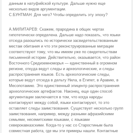
данным в натуфийской культуре. Дальше нужно еще
несколько видов аргументации.
С.БУНТМАН: Для чего? Чтобы определить эту эпоху?
А.МИЛИТАРЕВ: Скажем, прародина в общих чертах
гипотетически определена. Дальше надо показать, что языки
отсюда разошлись по исторически засвидетельствованным
местам обитания и что эти реконструированные миграции
соответствуют тому, что мы имеем уже по свидетельствам
письменной истории. Действительно, оказывается, что район
Восточного Средиземноморья — единственный в огромном
регионе, откуда ведут следы и археологические, и следы
распространения языков. Есть археологические следы,
которые ведут отсюда в дельту Нила, в Египет, в Аравию, в
Месопотамию. Это единственный эпицентр распространения
археологических артефактов. Наконец, еще один способ
аргументации заключается в том, что когда народы
контактируют между собой, языки контактируют, то это
оставляет следы заимствования. Существует несколько групп
заимствования, например, между разными афразийскими
семьями, несемитскими языками, с языками
северокавказскими. Когда-то у нас со Старостиным была
совместная работа, где мы эти примеры нашли. Контактные