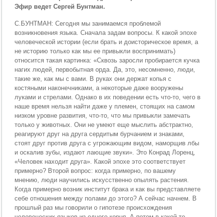
Эфир ведет Сергей Бунтман.
С.БУНТМАН: Сегодня мы занимаемся проблемой
возникновения языка. Сначала задам вопросы. К какой эпохе
человеческой истории (если брать и доисторическое время, а
не историю только как мы ее привыкли воспринимать)
относится такая картинка: «Сквозь заросли пробирается кучка
нагих людей, первобытная орда. Да, это, несомненно, люди,
такие же, как мы с вами. В руках они держат копья с
костяными наконечниками, а некоторые даже вооружены
луками и стрелами. Однако в их поведении есть что-то, чего в
наше время нельзя найти даже у племен, стоящих на самом
низком уровне развития, что-то, что мы привыкли замечать
только у животных. Они не умеют еще мыслить абстрактно,
реагируют друг на друга сердитым бурчанием и знаками,
стоят друг против друга с угрожающим видом, наморщив лбы
и оскалив зубы, издают лающие звуки». Это Конрад Лоренц,
«Человек находит друга». Какой эпохе это соответствует
примерно? Второй вопрос: когда примерно, по вашему
мнению, люди научились искусственно опылять растения.
Когда примерно возник институт брака и как вы представляете
себе отношения между полами до этого? А сейчас начнем. В
прошлый раз мы говорили о гипотезе происхождения
человеческих языков из одного корня. А потом в какой-то