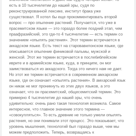
есть в 10 тысячелетии до нашей эры, судя по
реконструированной лексике, институт брака уже
существовал. Я хотел бы еще прокомментировать второй
вопрос — про опыление растений. Получается, что уже в
прасемитском языке — это гораздо более поздний этап, чем
праафразийский, это где-то 4 тысячелетие — есть термин со
значением «опылять растения». Этот термин встречается в
аккадском языке. Есть текст на старовавилонском языке, где
описывается опыление финиковой пальмы, мужской и
женской. Этот же термин встречается в послебиблейском
иврите и в арамейском языке, куда, в принципе, он мог
заимствоваться из аккадского. Тогда это ничего нам не дает.
Но этот же термин встречается в современном амхарском
языке, где он означает «опылять растения». В амхарский язык
он никак не мог проникнуть из этих двух языков, а это
означает, что он прасемитский, общесемитский термин. Это
примерно 4 тысячелетие до нашей эры, что очень
удивительно: очень рано такая технология возникла. Самое
интересное, что главное значение этого термина —
«совокупляться». То есть древние не только умели опылять
растения, но они понимали этот процесс. Это показывает, что
уровень мышления, технологий был гораздо выше, чем мы
можем предположить. Теперь, возвращаясь к