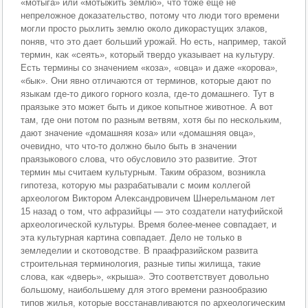
«мотыга» или «мотыжить землю», что тоже еще не
непреложное доказательство, потому что люди того времени
могли просто рыхлить землю около дикорастущих злаков,
поняв, что это дает больший урожай. Но есть, например, такой
термин, как «сеять», который твердо указывает на культуру.
Есть термины со значением «коза», «овца» и даже «корова»,
«бык». Они явно отличаются от терминов, которые дают по
языкам где-то дикого горного козла, где-то домашнего. Тут в
праязыке это может быть и дикое копытное животное. А вот
там, где они потом по разным ветвям, хотя бы по нескольким,
дают значение «домашняя коза» или «домашняя овца»,
очевидно, что что-то должно было быть в значении
праязыкового слова, что обусловило это развитие. Этот
термин мы считаем культурным. Таким образом, возникла
гипотеза, которую мы разрабатывали с моим коллегой
археологом Виктором Александровичем Шнерельманом лет
15 назад о том, что афразийцы — это создатели натуфийской
археологической культуры. Время более-менее совпадает, и
эта культурная картина совпадает. Дело не только в
земледелии и скотоводстве. В праафразийском развита
строительная терминология, разные типы жилища, такие
слова, как «дверь», «крыша». Это соответствует довольно
большому, наибольшему для этого времени разнообразию
типов жилья, которые восстанавливаются по археологическим