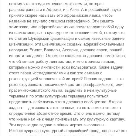
потому что это единственная макросемья, которая
распространена и в Африке, и в Азии. А в российской науке
принято скорее называть это афразийские языки, чтобы
название не звучало слишком географично. Эти семито-
хамитские, или афразийские языки представляют собой одну
из самых мощных в культурном отношении семей, потому что,
не считая Шумерской цивилизации и самые известные ранние
цивилизации, эти цивилизации созданы афразийскоязычными
народами: Египет, Вавилон, Ассирия, древние евреи, ранний
ислам и так далее. Огромное количество древних памятников,
что облегчает работу лингвистам, и много живых языков,
которыми можно лингвистически пользоваться. Какие задачи
стоят перед исследователями и как это связано с
реконструкцией человеческой истории? Первая задача — это
реконструировать лексический состав праафразийского, или
прасемито-хамитского языка, выделить в нем культурные
термины и по этим культурным терминам попытаться
представить себе жизнь этого древнего сообщества. Вторая
задача — датировать этот праязык, то есть поместить его в
определенное абсолютное время. Это очень важно, потому
что иначе нам не к чему привязывать эту культурную картину.
Эти первые две задачи в общих чертах выполнены.
Реконструирован культурный афразийский фонд, основные его