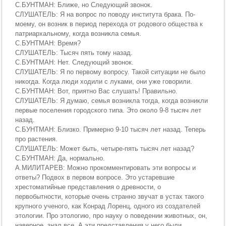
С.БУНТМАН: Ближе, но Следующий звонок.
СЛУШАТЕЛЬ: Я на вопрос по поводу института брака. По-
моему, он возник в период перехода от родового общества к
патриархальному, когда возникла семья.
С.БУНТМАН: Время?
СЛУШАТЕЛЬ: Тысяч пять тому назад.
С.БУНТМАН: Нет. Следующий звонок.
СЛУШАТЕЛЬ: Я по первому вопросу. Такой ситуации не было
никогда. Когда люди ходили с луками, они уже говорили.
С.БУНТМАН: Вот, приятно Вас слушать! Правильно.
СЛУШАТЕЛЬ: Я думаю, семья возникла тогда, когда возникли
первые поселения городского типа. Это около 9-8 тысяч лет
назад.
С.БУНТМАН: Близко. Примерно 9-10 тысяч лет назад. Теперь
про растения.
СЛУШАТЕЛЬ: Может быть, четыре-пять тысяч лет назад?
С.БУНТМАН: Да, нормально.
А.МИЛИТАРЕВ: Можно прокомментировать эти вопросы и
ответы? Подвох в первом вопросе. Это устаревшие
хрестоматийные представления о древности, о
первобытности, которые очень странно звучат в устах такого
крупного ученого, как Конрад Лоренц, одного из создателей
этологии. Про этологию, про науку о поведении животных, он,
наверное, знал все. А эти представления у него были