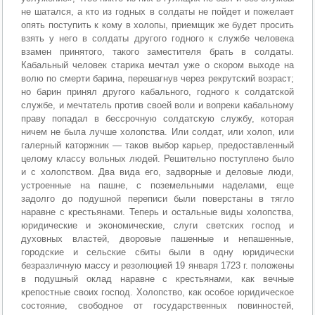
не шатался, а кто из годных в солдаты не пойдет и пожелает
опять поступить к кому в холопы, приемщик же будет просить
взять у него в солдаты другого годного к службе человека
взамен принятого, такого заместителя брать в солдаты.
Кабальный человек старика мечтал уже о скором выходе на
волю по смерти барина, перешагнув через рекрутский возраст;
но барин принял другого кабального, годного к солдатской
службе, и мечтатель против своей воли и вопреки кабальному
праву попадал в бессрочную солдатскую службу, которая
ничем не была лучше холопства. Или солдат, или холоп, или
галерный каторжник — таков выбор карьер, предоставленный
целому классу вольных людей. Решительно поступлено было
и с холопством. Два вида его, задворные и деловые люди,
устроенные на пашне, с поземельными наделами, еще
задолго до подушной переписи были поверстаны в тягло
наравне с крестьянами. Теперь и остальные виды холопства,
юридические и экономические, слуги светских господ и
духовных властей, дворовые пашенные и непашенные,
городские и сельские сбиты были в одну юридически
безразличную массу и резолюцией 19 января 1723 г. положены
в подушный оклад наравне с крестьянами, как вечные
крепостные своих господ. Холопство, как особое юридическое
состояние, свободное от государственных повинностей,