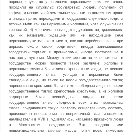
первые, служа по управлению церковными землями, очень
походили на служилых государевых людей, получали от
кафедр и монастырей земельные участки на поместном праве
и иногда прямо переходили в государевы служилые люди, а
вторые были как бы церковными холопами, хотя служили без
крепостей; 4) многочисленные дети духовенства,
церковники,
как их называли, ждавшие или не находившие себе
церковнослужительского места, кое-как перебивавшиеся при
церквах около своих родителей, иногда занимавшиеся
городскими торгами и промыслами, иногда поступавшие в
частное услужение. Между этими слоями по их положению в
государстве можно провести такое различие: холопы и
церковные служки были лично крепостные люди, не несшие
государственного тягла; гулящие и церковники были
свободные лица, но также не несли государственного тягла;
черносошные крестьяне были также свободные лица, но несли
государственное тягло; крепостные крестьяне, а из холопов
задворные были несвободные люди, но несли
государственное тягло. Людность всех этих переходных
слоев, придававших такую пестроту общественному составу,
производила впечатление на непривычный глаз: иноземные
наблюдатели в XVII в. удивлялись, как много праздного люда
в Московском государстве. Эта праздная или
непроизводительно занятая масса почти всею тяжестью