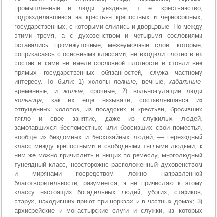
промышленные и люди уездные, т. е. крестьянство,
подразделявшееся на крестьян крепостных и черносошных,
государственных, с которыми слились и дворцовые. Но между
этими тремя, а с духовенством и четырьмя сословиями
оставались промежуточные, межеумочные слои, которые,
соприкасаясь с основными классами, не входили плотно в их
состав и сами не имели сословной плотности и стояли вне
прямых государственных обязанностей, служа частному
интересу. То были: 1) холопы
полные,
вечные,
кабальные,
временные, и
жилые,
срочные; 2) вольно-гулящие люди
вольница,
как их еще называли, составлявшаяся из
отпущенных холопов, из посадских и крестьян, бросивших
тягло и свое занятие, даже из служилых людей,
замотавшихся беспоместных или бросивших свои поместья,
вообще из бездомных и бесхозяйных людей, — переходный
класс между крепостными и свободными тяглыми людьми; к
ним же можно причислить и нищих по ремеслу, многолюдный
тунеядный класс, неосторожно расположенный духовенством
и мирянами посредством ложно направленной
благотворительности; разумеется, я не причисляю к этому
классу настоящих богадельных людей, убогих, стариков,
старух, находивших приют при церквах и в частных домах; 3)
архиерейские и монастырские слуги и служки, из которых