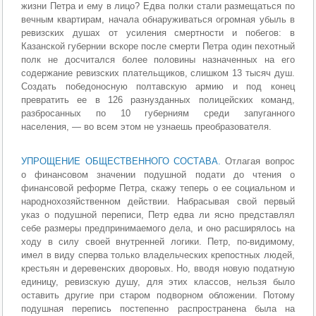
жизни Петра и ему в лицо? Едва полки стали размещаться по
вечным квартирам, начала обнаруживаться огромная убыль в
ревизских душах от усиления смертности и побегов: в
Казанской губернии вскоре после смерти Петра один пехотный
полк не досчитался более половины назначенных на его
содержание ревизских плательщиков, слишком 13 тысяч душ.
Создать победоносную полтавскую армию и под конец
превратить ее в 126 разнузданных полицейских команд,
разбросанных по 10 губерниям среди запуганного
населения, — во всем этом не узнаешь преобразователя.
УПРОЩЕНИЕ ОБЩЕСТВЕННОГО СОСТАВА.
Отлагая вопрос
о финансовом значении подушной подати до чтения о
финансовой реформе Петра, скажу теперь о ее социальном и
народнохозяйственном действии. Набрасывая свой первый
указ о подушной переписи, Петр едва ли ясно представлял
себе размеры предпринимаемого дела, и оно расширялось на
ходу в силу своей внутренней логики. Петр, по-видимому,
имел в виду сперва только владельческих крепостных людей,
крестьян и деревенских дворовых. Но, вводя новую податную
единицу, ревизскую душу, для этих классов, нельзя было
оставить другие при старом подворном обложении. Потому
подушная перепись постепенно распространена была на