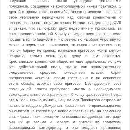
подушная перепись только утвердила фактическое
положение, созданное не контролируемой никем практикой. С
другой стороны, тоже вопреки Уложению помещики присвояют
себе уголовную юрисдикцию над своими крепостными с
правом наказывать по усмотрению. Из частных дел конца XVII
в. узнаем, что за покражу двух ведер вина у приказчика, за
составление челобитной барину от имени всех крестьян села
посадить их по бедности и малоземелью на оброк «противу их
мочи» и переменить приказчика, за выражение крепостного,
что он барину не крепок, изрекался приговор: «бить кнутом
нещадно, только лишь чуть душу в нем оставить».
Крестьянское крепостное общество еще держалось, но уже
без действительной силы, только как вспомогательное
следственное средство помещичьей власти: барин
предписывал «сыскать всеми крестьяны» и на основании
этого обыска изрекал свой приговор. Безнадзорный рост
помещичьей власти пробуждал мысль о необходимости
законодательного ее ограничения. К концу царствования Петра
эта мысль, можно думать, не у одного Посошкова созрела до
ясного и твердого убеждения. Крестьянин по происхождению,
он смотрел на крепостную неволю крестьян как на временное
зло: «Крестьянам помещики не вековые владельцы; того ради
они их не весьма и берегут, а прямой их владетель
всероссийский самодержец, а они владеют временно».