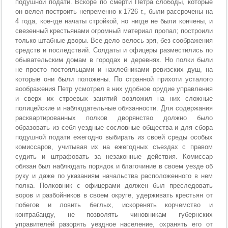
подушной подати. Вскоре по смерти Петра слободы, которые
он велел построить непременно к 1726 г., были рассрочены на
4 года, кое-где начаты стройкой, но нигде не были кончены, и
свезенный крестьянами огромный материал пропал; построили
только штабные дворы. Все дело велось зря, без соображения
средств и последствий. Солдаты и офицеры разместились по
обывательским домам в городах и деревнях. Но полки были
не просто постояльцами и нахлебниками ревизских душ, на
которые они были положены. По странной прихоти усталого
воображения Петр усмотрел в них удобное орудие управления
и сверх их строевых занятий возложил на них сложные
полицейские и наблюдательные обязанности. Для содержания
расквартированных полков дворянство должно было
образовать из себя уездные сословные общества и для сбора
подушной подати ежегодно выбирать из своей среды особых
комиссаров, учитывая их на ежегодных съездах с правом
судить и штрафовать за незаконные действия. Комиссар
обязан был наблюдать порядок и благочиние в своем уезде об
руку и даже по указаниям начальства расположенного в нем
полка. Полковник с офицерами должен был преследовать
воров и разбойников в своем округе, удерживать крестьян от
побегов и ловить беглых, искоренять корчемство и
контрабанду, не позволять чиновникам губернских
управителей разорять уездное население, охранять его от