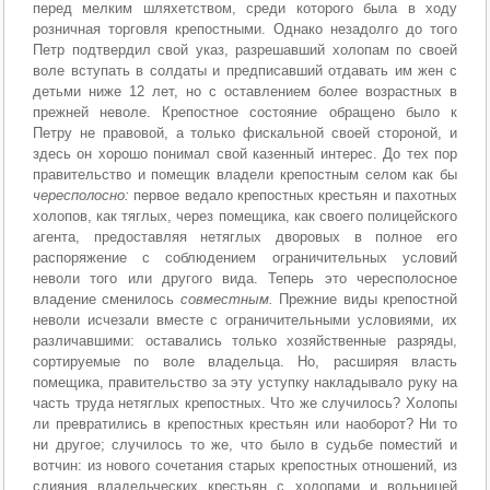
перед мелким шляхетством, среди которого была в ходу
розничная торговля крепостными. Однако незадолго до того
Петр подтвердил свой указ, разрешавший холопам по своей
воле вступать в солдаты и предписавший отдавать им жен с
детьми ниже 12 лет, но с оставлением более возрастных в
прежней неволе. Крепостное состояние обращено было к
Петру не правовой, а только фискальной своей стороной, и
здесь он хорошо понимал свой казенный интерес. До тех пор
правительство и помещик владели крепостным селом как бы
чересполосно:
первое ведало крепостных крестьян и пахотных
холопов, как тяглых, через помещика, как своего полицейского
агента, предоставляя нетяглых дворовых в полное его
распоряжение с соблюдением ограничительных условий
неволи того или другого вида. Теперь это чересполосное
владение сменилось
совместным.
Прежние виды крепостной
неволи исчезали вместе с ограничительными условиями, их
различавшими: оставались только хозяйственные разряды,
сортируемые по воле владельца. Но, расширяя власть
помещика, правительство за эту уступку накладывало руку на
часть труда нетяглых крепостных. Что же случилось? Холопы
ли превратились в крепостных крестьян или наоборот? Ни то
ни другое; случилось то же, что было в судьбе поместий и
вотчин: из нового сочетания старых крепостных отношений, из
слияния владельческих крестьян с холопами и вольницей