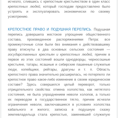
исчезло, слившись с крепостным крестьянством в один класс
крепостных людей,
который господам предоставлено было
устроять и эксплуатировать экономически по своему
усмотрению.
КРЕПОСТНОЕ ПРАВО И ПОДУШНАЯ ПЕРЕПИСЬ.
Подушная
перепись довершила жестокое упрощение общественного
состава, произведенное распоряжениями Петра: все
промежуточные слои были без внимания к действовавшему
праву втиснуты в два основных сельских состояния —
государственных крестьян и крепостных людей,
причем в
первое из этих состояний вошли однодворцы, черносошные
крестьяне, татары, ясашные и сибирские пашенные служилые
люди, копейщики, рейтары, драгуны и т. п. Область
крепостного права значительно расширилась, но потерпело ли
крепостное право какое-либо изменение в своем юридическом
составе? Здесь совершился целый переворот, только
отрицательного свойства: отмена холопства, как нетяглого
состояния, не была упразднением неволи холопов, а только
их переводом в государственное тягло, причем исчезли
ограничения неволи, заключавшиеся в условиях холопства
кабального и жилого; записка в подушную сказку
землевладельца стала крепостью, заменившей служилую