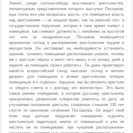
Значит, среди сколько-нибудь мыслившего крестьянства,
литературным представителем которого выступил Посошков,
еще тлела или уже загоралась мысль, что помещичья власть
над крестьянами — не вещное право, как на рабочий скот, а
государственное поручение, которое в свое время снимут с
помещиков, как снимают должность с чиновника за выслугой
лет или за ненадобностью. Посошков возмущается
произволом господ в распоряжении крестьянским трудом и
имуществом. Он настаивает на необходимости установить
законом, «учинить помещикам расположение указное, почему
им с крестьян оброку и иного чего имать и по колику дней в
неделю на помещика своего работать». Он даже проектирует
какой-то всероссийский съезд «высоких господ и мелких
дворян» для совещания о всяких крестьянских поборах
помещичьих и о «сделье», барщине, как бы обложить крестьян
«с общего совета и с докладу его величества». Это было
самое раннее сновидение, в котором русскому крестьянину
пригрезились дворянские губернские комитеты по делу об
улучшении положения крестьян, созванные слишком 130 лет
спустя по окончании сочинения Посошкова. Он ведет свой
план еще дальше, предлагает совершенно отделить
крестьянскую надельную землю от помещичьей и уже не
числить ее за помещиками: при «указном расположении»
создавались поземельные отношения, напоминающие статьи