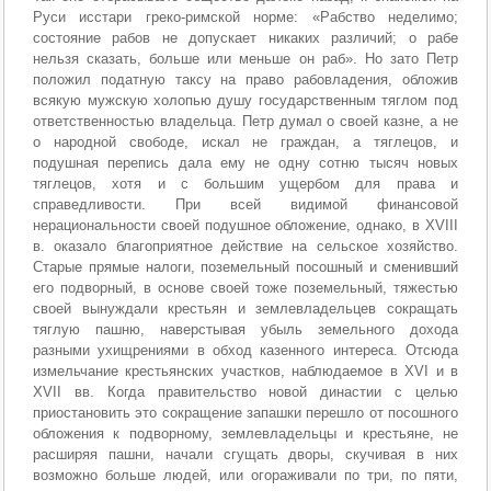
Руси исстари греко-римской норме: «Рабство неделимо;
состояние рабов не допускает никаких различий; о рабе
нельзя сказать, больше или меньше он раб». Но зато Петр
положил податную таксу на право рабовладения, обложив
всякую мужскую холопью душу государственным тяглом под
ответственностью владельца. Петр думал о своей казне, а не
о народной свободе, искал не граждан, а тяглецов, и
подушная перепись дала ему не одну сотню тысяч новых
тяглецов, хотя и с большим ущербом для права и
справедливости. При всей видимой финансовой
нерациональности своей подушное обложение, однако, в XVIII
в. оказало благоприятное действие на сельское хозяйство.
Старые прямые налоги, поземельный посошный и сменивший
его подворный, в основе своей тоже поземельный, тяжестью
своей вынуждали крестьян и землевладельцев сокращать
тяглую пашню, наверстывая убыль земельного дохода
разными ухищрениями в обход казенного интереса. Отсюда
измельчание крестьянских участков, наблюдаемое в XVI и в
XVII вв. Когда правительство новой династии с целью
приостановить это сокращение запашки перешло от посошного
обложения к подворному, землевладельцы и крестьяне, не
расширяя пашни, начали сгущать дворы, скучивая в них
возможно больше людей, или огораживали по три, по пяти,