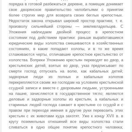
порядка в готовой разбежаться деревне, а помещик донимает
свое дворянское правительство челобитьями о принятии
более строгих мер для возврата своих беглых крепостных.
Недостаток закона открывал широкий простор практике, т. е.
произволу сильнейшей стороны — землевладельцев. С
Уложения наблюдаем двойной процесс в крепостном
состоянии под действием практики: раньше выработавшиеся
юридические виды холопства смешиваются в хозяйственных
состояниях, в какие попадают холопы, и в то же время
сглаживаются черты, отличавшие крепостное крестьянство от
холопства. Вопреки Уложению крестьян переводят во двор, а
крестьянских детей, взятых во двор, указ предписывает по
смерти господ отпускать на волю, как кабальных детей;
задворные люди из полных и кабальных холопов
перекрепляются своим же господам на условиях крестьянской
ссудной записи и вместе с дворовыми людьми, устроенными
на пашне, зачисляются в государственное тягло; являются
деловые и задворные холопы из крестьян, а кабальных и
старинных людей господа сажают в крестьяне со ссудой и с
правом при переходе имения в другие руки перевозить этих
крестьян с их животами куда захотят. Уже к концу XVII в. в
кругу поземельных отношений все виды холопства стали
сливаться в одно общее понятие крепостного человека;