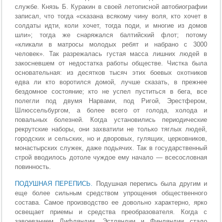
службе. Князь Б. Куракин в своей летописной автобиографии
записал, что тогда «сказана всякому чину воля, кто хочет в
солдаты идти, коли хочет, тогда поди, и многие из домов
шли»; тогда же снаряжался балтийский флот; потому
«кликали в матросы молодых ребят и набрано с 3000
человек». Так разрежалась густая масса лишних людей в
закосневшем от недостатка работы обществе. Чистка была
основательная: из десятков тысяч этих боевых охотников
едва ли кто воротился домой, лучше сказать, в прежнее
бездомное состояние; кто не успел пуститься в бега, все
полегли под двумя Нарвами, под Ригой, Эрестфером,
Шлюссельбургом, а более всего от голода, холода и
повальных болезней. Когда установились периодические
рекрутские наборы, они захватили не только тяглых людей,
городских и сельских, но и дворовых, гулящих, церковников,
монастырских служек, даже подьячих. Так в государственный
строй вводилось дотоле чуждое ему начало — всесословная
повинность.
ПОДУШНАЯ ПЕРЕПИСЬ.
Подушная перепись была другим и
еще более сильным средством упрощения общественного
состава. Самое производство ее довольно характерно, ярко
освещает приемы и средства преобразователя. Когда с
завоеванием Лифляндии, Эстляндии и Финляндии стало