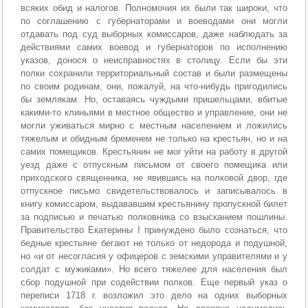
всяких обид и налогов. Полномочия их были так широки, что
по соглашению с губернаторами и воеводами они могли
отдавать под суд выборных комиссаров, даже наблюдать за
действиями самих воевод и губернаторов по исполнению
указов, донося о неисправностях в столицу. Если бы эти
полки сохранили территориальный состав и были размещены
по своим родинам, они, пожалуй, на что-нибудь пригодились
бы землякам. Но, оставаясь чуждыми пришельцами, вбитые
какими-то клиньями в местное общество и управление, они не
могли уживаться мирно с местным населением и ложились
тяжелым и обидным бременем не только на крестьян, но и на
самих помещиков. Крестьянин не мог уйти на работу в другой
уезд даже с отпускным письмом от своего помещика или
приходского священника, не явившись на полковой двор, где
отпускное письмо свидетельствовалось и записывалось в
книгу комиссаром, выдававшим крестьянину пропускной билет
за подписью и печатью полковника со взысканием пошлины.
Правительство Екатерины I принуждено было сознаться, что
бедные крестьяне бегают не только от недорода и подушной,
но «и от несогласия у офицеров с земскими управителями и у
солдат с мужиками». Но всего тяжелее для населения был
сбор подушной при содействии полков. Еще первый указ о
переписи 1718 г. возложил это дело на одних выборных