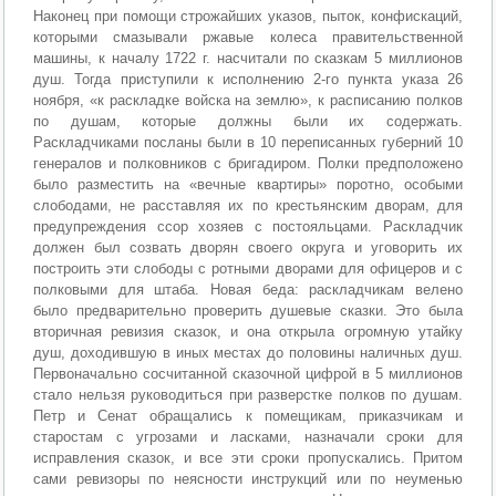
Наконец при помощи строжайших указов, пыток, конфискаций,
которыми смазывали ржавые колеса правительственной
машины, к началу 1722 г. насчитали по сказкам 5 миллионов
душ. Тогда приступили к исполнению 2-го пункта указа 26
ноября, «к раскладке войска на землю», к расписанию полков
по душам, которые должны были их содержать.
Раскладчиками посланы были в 10 переписанных губерний 10
генералов и полковников с бригадиром. Полки предположено
было разместить на «вечные квартиры» поротно, особыми
слободами, не расставляя их по крестьянским дворам, для
предупреждения ссор хозяев с постояльцами. Раскладчик
должен был созвать дворян своего округа и уговорить их
построить эти слободы с ротными дворами для офицеров и с
полковыми для штаба. Новая беда: раскладчикам велено
было предварительно проверить душевые сказки. Это была
вторичная ревизия сказок, и она открыла огромную утайку
душ, доходившую в иных местах до половины наличных душ.
Первоначально сосчитанной сказочной цифрой в 5 миллионов
стало нельзя руководиться при разверстке полков по душам.
Петр и Сенат обращались к помещикам, приказчикам и
старостам с угрозами и ласками, назначали сроки для
исправления сказок, и все эти сроки пропускались. Притом
сами ревизоры по неясности инструкций или по неуменью