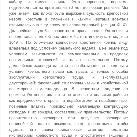
кабалу и жилую запись. Этот переворот, впрочем,
подготовлялся на протяжении 70 лет до первой ревизии. Мы
уже знаем, как плохо была выражена сущность крепостной
неволи крестьян в Уложении и какими чертами все-таки
отличалась она в ту эпоху от неволи холопьей (лекция XLIX).
Дальнейшая судьба крепостного права после Уложения и
определилась плохой постановкой этого института в кодексе
1649 г. По Уложению крепостной крестьянин крепок лицу
владельца под условием земельного надела, а не земле под
условием зависимости от землевладельца в пределах
поземельных отношений, и только поземельных. Потому
дальнейшее законодательство разрабатывало не пределы и
условия крепостного права как права, а только способы
эксплуатации крепостного труда, и эксплуатации
двусторонней: фискальной со стороны казны и хозяйственной
со стороны землевладельца. В крепостном владении со
времени Уложения являются не хозяева и сельские рабочие
как юридические стороны, а поработители и порабощенные,
повинные платить произвольно налагаемую контрибуцию
господам и их вождям, составлявшим правительство. Потому
правительство расширяет или допускает расширение
полицейской власти помещика над крепостными, чтобы
сделать его своим финансовым агентом, податным
инспектором крепостного труда и блюстителем тишины и