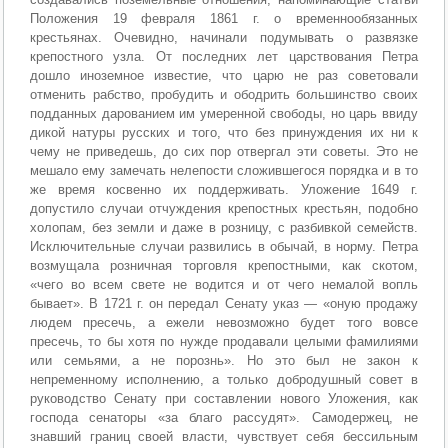
Положения 19 февраля 1861 г. о временнообязанных
крестьянах. Очевидно, начинали подумывать о развязке
крепостного узла. От последних лет царствования Петра
дошло иноземное известие, что царю не раз советовали
отменить рабство, пробудить и ободрить большинство своих
подданных дарованием им умеренной свободы, но царь ввиду
дикой натуры русских и того, что без принуждения их ни к
чему не приведешь, до сих пор отвергал эти советы. Это не
мешало ему замечать нелепости сложившегося порядка и в то
же время косвенно их поддерживать. Уложение 1649 г.
допустило случаи отчуждения крепостных крестьян, подобно
холопам, без земли и даже в розницу, с разбивкой семейств.
Исключительные случаи развились в обычай, в норму. Петра
возмущала розничная торговля крепостными, как скотом,
«чего во всем свете не водится и от чего немалой вопль
бывает». В 1721 г. он передал Сенату указ — «оную продажу
людем пресечь, а ежели невозможно будет того вовсе
пресечь, то бы хотя по нужде продавали целыми фамилиями
или семьями, а не порознь». Но это был не закон к
непременному исполнению, а только добродушный совет в
руководство Сенату при составлении нового Уложения, как
господа сенаторы «за благо рассудят». Самодержец, не
знавший границ своей власти, чувствует себя бессильным