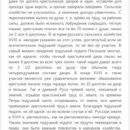
даже по десяти крестьянских дворов в один, оставляя для
прохода одни ворота, а прочие забирали заборами. Сельское
хозяйство не улучшалось, а казенные доходы убавлялись. С
переложением налога на души, т. е. прямо на труд, на рабочие
силы, должно было исчезнуть побуждение сокращать тяглую
пашню; крестьянин платил все те же 70 копеек с души, пахал
ли 2 или 4 десятины. В истории русского сельского хозяйства
XVIII в. находим указания на этот успех, достигнутый если не
исключительно подушной податью, то не без ее участия. В
самый момент введения подушной подати Посошков мечтал,
как об идеале, чтобы полный крестьянский двор пахал не
менее 6 десятин во всех трех полях: такой надел давал всего
по 1 1/2 десятины на душу при обычном тогда
четырехдушевом составе двора. В конце XVIII в. такие
участки являются уже сравнительно мелкими: обыкновенно
крестьяне пахали тогда гораздо более, по 10 десятин на двор
и больше. Так в древней Руси прямой налог, связанный с
землей, отрывал крестьянский труд от земли; со времени
Петра подушный налог, оторвавшись от земли, все крепче
привязывал крестьянский труд к земле. Благодаря подушной
подати, не ей одной, но во всяком случае и ей. Русская земля
в XVIII в. распахалась, как не распахивалась никогда прежде.
Таково значение подушной подати: не будучи переворотом в
праве, она была важным поворотом в народном хозяйстве.