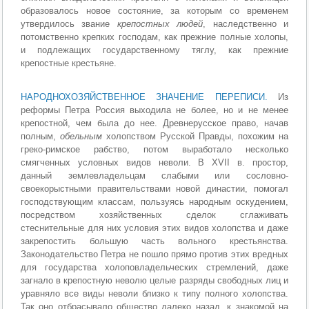
образовалось новое состояние, за которым со временем
утвердилось звание
крепостных людей
, наследственно и
потомственно крепких господам, как прежние полные холопы,
и подлежащих государственному тяглу, как прежние
крепостные крестьяне.
НАРОДНОХОЗЯЙСТВЕННОЕ ЗНАЧЕНИЕ ПЕРЕПИСИ.
Из
реформы Петра Россия выходила не более, но и не менее
крепостной, чем была до нее. Древнерусское право, начав
полным,
обельным
холопством Русской Правды, похожим на
греко-римское рабство, потом выработало несколько
смягченных условных видов неволи. В XVII в. простор,
данный землевладельцам слабыми или сословно-
своекорыстными правительствами новой династии, помогал
господствующим классам, пользуясь народным оскудением,
посредством хозяйственных сделок сглаживать
стеснительные для них условия этих видов холопства и даже
закрепостить большую часть вольного крестьянства.
Законодательство Петра не пошло прямо против этих вредных
для государства холоповладельческих стремлений, даже
загнало в крепостную неволю целые разряды свободных лиц и
уравняло все виды неволи близко к типу полного холопства.
Так оно отбрасывало общество далеко назад, к знакомой на