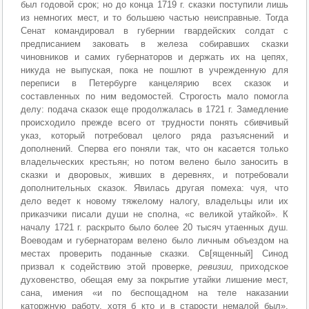
был годовой срок; но до конца 1719 г. сказки поступили лишь
из немногих мест, и то большею частью неисправные. Тогда
Сенат командировал в губернии гвардейских солдат с
предписанием заковать в железа собиравших сказки
чиновников и самих губернаторов и держать их на цепях,
никуда не выпуская, пока не пошлют в учрежденную для
переписи в Петербурге канцелярию всех сказок и
составленных по ним ведомостей. Строгость мало помогла
делу: подача сказок еще продолжалась в 1721 г. Замедление
происходило прежде всего от трудности понять сбивчивый
указ, который потребовал целого ряда разъяснений и
дополнений. Сперва его поняли так, что он касается только
владельческих крестьян; но потом велено было заносить в
сказки и дворовых, живших в деревнях, и потребовали
дополнительных сказок. Явилась другая помеха: чуя, что
дело ведет к новому тяжелому налогу, владельцы или их
приказчики писали души не сполна, «с великой утайкой». К
началу 1721 г. раскрыто было более 20 тысяч утаенных душ.
Воеводам и губернаторам велено было личным объездом на
местах проверить поданные сказки. Св[ященный] Синод
призвал к содействию этой проверке,
ревизии,
приходское
духовенство, обещая ему за покрытие утайки лишение мест,
сана, имения «и по беспощадном на теле наказании
каторжную работу, хотя б кто и в старости немалой был».