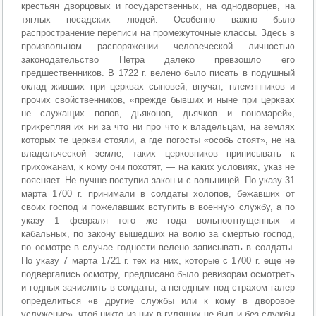
крестьян дворцовых и государственных, на однодворцев, на
тяглых посадских людей. Особенно важно было
распространение переписи на промежуточные классы. Здесь в
произвольном распоряжении человеческой личностью
законодательство Петра далеко превзошло его
предшественников. В 1722 г. велено было писать в подушный
оклад живших при церквах сыновей, внучат, племянников и
прочих свойственников, «прежде бывших и ныне при церквах
не служащих попов, дьяконов, дьячков и пономарей»,
прикрепляя их ни за что ни про что к владельцам, на землях
которых те церкви стояли, а где погосты «особь стоят», не на
владельческой земле, таких церковников приписывать к
прихожанам, к кому они похотят, — на каких условиях, указ не
поясняет. Не лучше поступил закон и с вольницей. По указу 31
марта 1700 г. принимали в солдаты холопов, бежавших от
своих господ и пожелавших вступить в военную службу, а по
указу 1 февраля того же года вольноотпущенных и
кабальных, по закону вышедших на волю за смертью господ,
по осмотре в случае годности велено записывать в солдаты.
По указу 7 марта 1721 г. тех из них, которые с 1700 г. еще не
подвергались осмотру, предписано было ревизорам осмотреть
и годных зачислить в солдаты, а негодным под страхом галер
определиться «в другие службы или к кому в дворовое
услужение», чтоб никто из них в гулящих не был и без службы