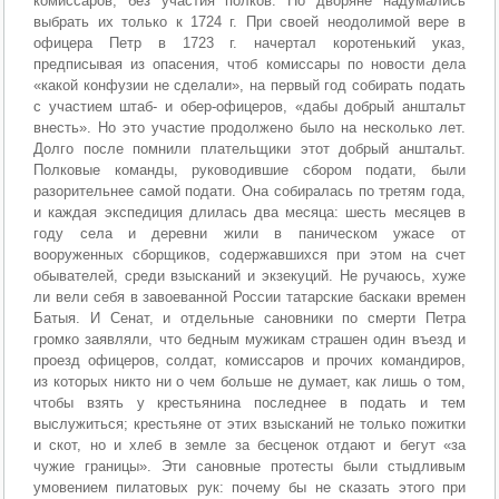
комиссаров, без участия полков. Но дворяне надумались
выбрать их только к 1724 г. При своей неодолимой вере в
офицера Петр в 1723 г. начертал коротенький указ,
предписывая из опасения, чтоб комиссары по новости дела
«какой конфузии не сделали», на первый год собирать подать
с участием штаб- и обер-офицеров, «дабы добрый анштальт
внесть». Но это участие продолжено было на несколько лет.
Долго после помнили плательщики этот добрый анштальт.
Полковые команды, руководившие сбором подати, были
разорительнее самой подати. Она собиралась по третям года,
и каждая экспедиция длилась два месяца: шесть месяцев в
году села и деревни жили в паническом ужасе от
вооруженных сборщиков, содержавшихся при этом на счет
обывателей, среди взысканий и экзекуций. Не ручаюсь, хуже
ли вели себя в завоеванной России татарские баскаки времен
Батыя. И Сенат, и отдельные сановники по смерти Петра
громко заявляли, что бедным мужикам страшен один въезд и
проезд офицеров, солдат, комиссаров и прочих командиров,
из которых никто ни о чем больше не думает, как лишь о том,
чтобы взять у крестьянина последнее в подать и тем
выслужиться; крестьяне от этих взысканий не только пожитки
и скот, но и хлеб в земле за бесценок отдают и бегут «за
чужие границы». Эти сановные протесты были стыдливым
умовением пилатовых рук: почему бы не сказать этого при