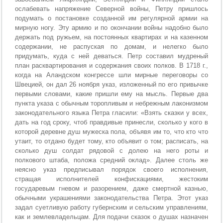
ослабевать напряжение Северной войны, Петру пришлось
подумать о постановке созданной им регулярной армии на
мирную ногу. Эту армию и по окончании войны надобно было
держать под ружьем, на постоянных квартирах и на казенном
содержании, не распуская по домам, и нелегко было
придумать, куда с ней деваться. Петр составил мудреный
план расквартирования и содержания своих полков. В 1718 г.,
когда на Аландском конгрессе шли мирные переговоры со
Швецией, он дал 26 ноября указ, изложенный по его привычке
первыми словами, какие пришли ему на мысль. Первые два
пункта указа с обычным торопливым и небрежным лаконизмом
законодательного языка Петра гласили: «Взять сказки у всех,
дать на год сроку, чтоб правдивые принесли, сколько у кого в
которой деревне душ мужеска пола, объявя им то, что кто что
утаит, то отдано будет тому, кто объявит о том; расписать, на
сколько душ солдат рядовой с долею на него роты и
полкового штаба, положа средний оклад». Далее столь же
неясно указ предписывал порядок своего исполнения,
стращая исполнителей конфискациями, жестоким
государевым гневом и разорением, даже смертной казнью,
обычными украшениями законодательства Петра. Этот указ
задал суетливую работу губернским и сельским управлениям,
как и землевладельцам. Для подачи сказок о душах назначен