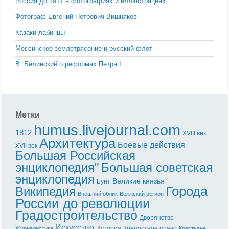
Россия до 1917 в фотографиях и иллюстрациях
Фотограф Евгений Петрович Вишняков
Казаки-лабинцы
Мессинское землетрясение и русский флот
В. Белинский о реформах Петра I
Метки
humus.livejournal.com
1812
XVIII век
Архитектура
Боевые действия
XVII век
Большая Российская
энциклопедия"
Большая советская
энциклопедия
Великие князья
Бунт
Города
Википедия
Внешний облик
Волжский регион
России до революции
Градостроительство
Дворянство
Искусство
История
Крепостное право
Журналистика
Крестьяне