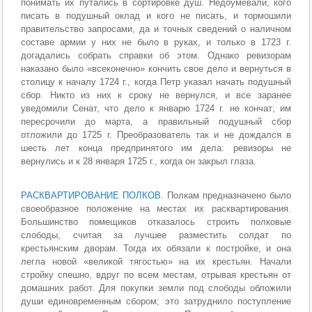
понимать их путались в сортировке душ. Недоумевали, кого
писать в подушный оклад и кого не писать, и тормошили
правительство запросами, да и точных сведений о наличном
составе армии у них не было в руках, и только в 1723 г.
догадались собрать справки об этом. Однако ревизорам
наказано было «всеконечно» кончить свое дело и вернуться в
столицу к началу 1724 г., когда Петр указал начать подушный
сбор. Никто из них к сроку не вернулся, и все заранее
уведомили Сенат, что дело к январю 1724 г. не кончат; им
пересрочили до марта, а правильный подушный сбор
отложили до 1725 г. Преобразователь так и не дождался в
шесть лет конца предпринятого им дела: ревизоры не
вернулись и к 28 января 1725 г., когда он закрыл глаза.
РАСКВАРТИРОВАНИЕ ПОЛКОВ.
Полкам предназначено было
своеобразное положение на местах их расквартирования.
Большинство помещиков отказалось строить полковые
слободы, считая за лучшее разместить солдат по
крестьянским дворам. Тогда их обязали к постройке, и она
легла новой «великой тягостью» на их крестьян. Начали
стройку спешно, вдруг по всем местам, отрывая крестьян от
домашних работ. Для покупки земли под слободы обложили
души единовременным сбором; это затруднило поступление