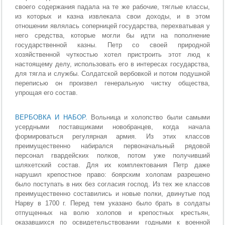
своего содержания падала на те же рабочие, тяглые классы,
из которых и казна извлекала свои доходы, и в этом
отношении являлась соперницей государства, перехватывая у
него средства, которые могли бы идти на пополнение
государственной казны. Петр со своей природной
хозяйственной чуткостью хотел пристроить этот люд к
настоящему делу, использовать его в интересах государства,
для тягла и службы. Солдатской вербовкой и потом подушной
переписью он произвел генеральную чистку общества,
упрощая его состав.
ВЕРБОВКА И НАБОР.
Вольница и холопство были самыми
усердными поставщиками новобранцев, когда начала
формироваться регулярная армия. Из этих классов
преимущественно набирался первоначальный рядовой
персонал гвардейских полков, потом уже получивший
шляхетский состав. Для их комплектования Петр даже
нарушил крепостное право: боярским холопам разрешено
было поступать в них без согласия господ. Из тех же классов
преимущественно составились и новые полки, двинутые под
Нарву в 1700 г. Перед тем указано было брать в солдаты
отпущенных на волю холопов и крепостных крестьян,
оказавшихся по освидетельствовании годными к военной