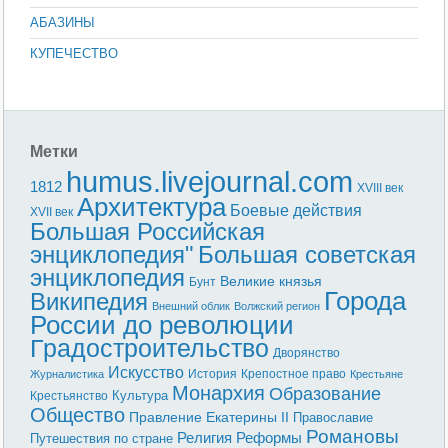
АБАЗИНЫ
КУПЕЧЕСТВО
Метки
humus.livejournal.com
1812
XVIII век
Архитектура
Боевые действия
XVII век
Большая Российская
энциклопедия"
Большая советская
энциклопедия
Великие князья
Бунт
Города
Википедия
Внешний облик
Волжский регион
России до революции
Градостроительство
Дворянство
Искусство
История
Крепостное право
Журналистика
Крестьяне
Монархия
Образование
Культура
Крестьянство
Общество
Правление Екатерины II
Православие
Романовы
Реформы
Религия
Путешествия по стране