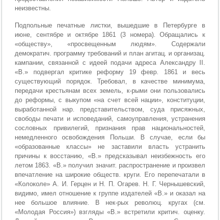
неизвестны.
Подпольные печатные листки, вышедшие в Петербурге в
июне, сентябре и октябре 1861 (3 номера). Обращались к
«обществу», «просвещенным людям». Содержали
демократич. программу требований и план агитац. и организац.
кампании, связанной с идеей подачи адреса Александру II.
«В.» подвергал критике реформу 19 февр. 1861 и весь
существующий порядок. Требовал, в качестве минимума,
передачи крестьянам всех земель, к-рыми они пользовались
до реформы, с выкупом «на счет всей нации», конституции,
выработанной нар. представительством, суда присяжных,
свободы печати и исповеданий, самоуправления, устранения
сословных привилегий, признания прав национальностей,
немедленного освобождения Польши. В случае, если бы
«образованные классы» не заставили власть устранить
причины к восстанию, «В.» предсказывал неизбежность его
летом 1863. «В.» получил значит. распространение и произвел
впечатление на широкие обществ. круги. Его перепечатали в
«Колоколе» А. И. Герцен и Н. П. Огарев. Н. Г. Чернышевский,
видимо, имел отношение к группе издателей «В.» и оказал на
нее большое влияние. В нек-рых революц. кругах (см.
«Молодая Россия») взгляды «В.» встретили критич. оценку.