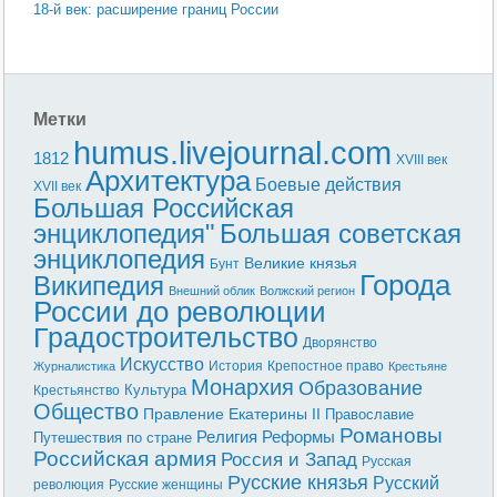
18-й век: расширение границ России
Метки
humus.livejournal.com
1812
XVIII век
Архитектура
Боевые действия
XVII век
Большая Российская
энциклопедия"
Большая советская
энциклопедия
Великие князья
Бунт
Города
Википедия
Внешний облик
Волжский регион
России до революции
Градостроительство
Дворянство
Искусство
История
Крепостное право
Журналистика
Крестьяне
Монархия
Образование
Культура
Крестьянство
Общество
Правление Екатерины II
Православие
Романовы
Реформы
Религия
Путешествия по стране
Российская армия
Россия и Запад
Русская
Русские князья
Русский
революция
Русские женщины