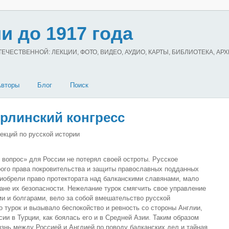
и до 1917 года
ЧЕСТВЕННОЙ: ЛЕКЦИИ, ФОТО, ВИДЕО, АУДИО, КАРТЫ, БИБЛИОТЕКА, АР
Авторы
Блог
Поиск
ерлинский конгресс
екций по русской истории
 вопрос» для России не потерял своей остроты. Русское
арого права покровительства и защиты православных подданных
риобрели право протектората над балканскими славянами, мало
ране их безопасности. Нежелание турок смягчить свое управление
ми и болгарами, вело за собой вмешательство русской
 турок и вызывало беспокойство и ревность со стороны Англии,
сии в Турции, как боялась его и в Средней Азии. Таким образом
знь между Россией и Англией по поводу балканских дел и тайная