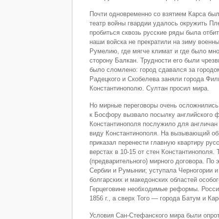
Почти одновременно со взятием Карса был
театр войны гвардии удалось окружить П
пробиться сквозь русские ряды была отби
наши войска не прекратили на зиму военн
Румелию, где мягче климат и где было мн
сторону Балкан. Трудности его были чрезв
было сломлено: город сдавался за городом
Радецкого и Скобелева заняли города Фил
Константинополю. Султан просил мира.
Но мирные переговоры очень осложнились
к Босфору вызвало посылку английского ф
Константинополя послужило для англичан 
виду Константинополя. На вызывающий обр
приказал перенести главную квартиру рус
верстах в 10-15 от стен Константинополя.
(предварительного) мирного договора. По 
Сербии и Румынии; уступала Черногории и
болгарских и македонских областей особог
Герцеговине необходимые реформы. России
1856 г., а сверх Того — города Батум и К
Условия Сан-Стефанского мира были опрот