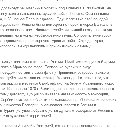
 достигнут решительный успех и под Плевной. С прибытием на
левну железным кольцом русских войск. Попытка Османа-паши
та, и 28 ноября Плевна сдалась. Одушевленные этой победой
ых действий. Решено было немедленно перейти через Балканы в
ого продовольствия. Начался геройский зимний поход на южную
ычайны, но и успех необыкновенно велик. Сопротивление турок
; сдавались целые корпуса турецких войск. Отряды Гурко,
иппополь и Андрианополь и приблизились к самому
 вследствие вмешательства Англии. Приближение русской армии
лота в Мраморное море. Появление русских в виду
поводом поставить свой флот у Принцевых островов, также в
аз действий Англии император Александр II ответил тем, что
ской армии в местечко Сан-Стефано, на берегу Мраморного моря,
 Там 19 февраля 1878 г. были подписаны условия прелиминарного
этому договору Турция признавала независимость Черногории,
 Сербии некоторые области; соглашалась на образование из своих
о княжества Болгарии; обязывалась ввести в Боснии и
 Турция уступала обратно устья Дуная, отошедшие от России в
арс с окружающей территорией.
естованы Англией и Австрией, которые не соглашались на столь