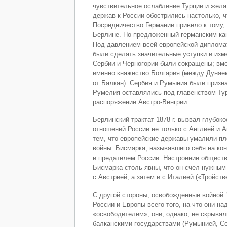
чувствительное ослабление Турции и жела
держав к России обострились настолько, ч
Посредничество Германии привело к тому,
Берлине. Но предложенный германским кан
Под давлением всей европейской дипломат
были сделать значительные уступки и изм
Сербии и Черногории были сокращены; вме
именно княжество Болгария (между Дунаем
от Балкан). Сербия и Румыния были призн
Румелия оставлялись под главенством Тур
распоряжение Австро-Венгрии.
Берлинский трактат 1878 г. вызвал глубок
отношений России не только с Англией и А
тем, что европейские державы умалили пл
войны. Бисмарка, называвшего себя на ко
и предателем России. Настроение обществ
Бисмарка столь явны, что он счел нужным
с Австрией, а затем и с Италией («Тройств
С другой стороны, освобожденные войной 1
России и Европы всего того, на что они н
«освободителем», они, однако, не скрыва
балканскими государствами (Румынией, Се