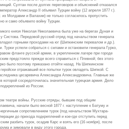
нций. Султан после долгих переговоров и объяснений отказался
мператор Александр II объявил Турции войну (12 апреля 1877 г.).
. из Молдавии и Валахии) не только согласилось пропустить
 но и само объявило войну Турции.
ликого князя Николая Николаевича была уже на берегах Дуная и
 у Систова. Передовой русский отряд под начальством генерала
овладел горными проходами на юг (Шипкинским перевалом и др.).
и. Турки успели собраться с силами и остановили генерала Гурко,
правом фланге русской армии, в укрепленном лагере при городе
ским предстояло прежде всего справиться с Плевной; без этого
урко было поэтому приказано отойти назад. На Шипкинском
 геройски отражавший все попытки турок овладеть Шипкой. С
наследника цесаревича Александра Александровича. Главные же
 в которой сосредоточилась значительная турецкая армия. Дело
 подкреплений из России.
ком театре войны. Русские отряды, бывшие под общим
аевича, начали было весной 1877 г. наступление к Батуму и
нергичным сопротивлением турок (под начальством Мухтара-
перации до прихода подкреплений и кое-где отступить перед
ким разбить турок, осадив Карс и взять его (16 ноября), после
рума и зимовали в виду этого города.