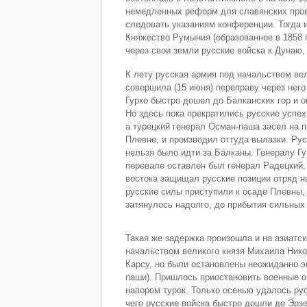
немедленных реформ для славянских прови
следовать указаниям конференции. Тогда и
Княжество Румыния (образованное в 1858 г
через свои земли русские войска к Дунаю,
К лету русская армия под начальством ве
совершила (15 июня) переправу через него
Гурко быстро дошел до Балканских гор и 
Но здесь пока прекратились русские успех
а турецкий генерал Осман-паша засел на 
Плевне, и производил оттуда вылазки. Рус
нельзя было идти за Балканы. Генералу Г
перевале оставлен был генерал Радецкий,
востока защищал русские позиции отряд 
русские силы приступили к осаде Плевны,
затянулось надолго, до прибытия сильных
Такая же задержка произошла и на азиатс
начальством великого князя Михаила Никол
Карсу, но были остановлены неожиданно э
паши). Пришлось приостановить военные о
напором турок. Только осенью удалось русс
чего русские войска быстро дошли до Эрзе