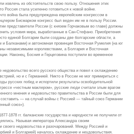
ли извлечь из обстоятельств свою пользу. Отношения этих
то Россия стала усиленно готовиться к новой войне.
 что война была предупреждена европейским конгрессом в
цлером Бисмарком конгресс был веден им не в пользу России.
ии представители России (с князем Горчаковым во главе) должны
енить условия мира, выработанные в Сан-Стефано. Приобретения
сто единой Болгарии были созданы две болгарские области, а
 и Балканами) и автономная провинция Восточная Румелия (на юг
аны независимыми королевствами, а Болгария и Восточная
ции. Наконец, Босния и Герцеговина поступили во временное
ое недовольство всего русского общества и повел к охлаждению
встрией, но и с Германией. Никто в России не мог примириться с
оды русских побед и испортили результаты освободительной
нгрессе «честным маклером», русские люди считали злым врагом
енного мнения и недовольство правительства в России были для
 составить — на случай войны с Россией — тайный союз Германии
енный союз»).
877-1878 гг. балканские государства и народности не получили от
адеялись. Называя императора Александра своим
ли своего недовольства и разочарований. Между Россией и
рбией и Болгарией) началось охлаждение и неудовольствия.