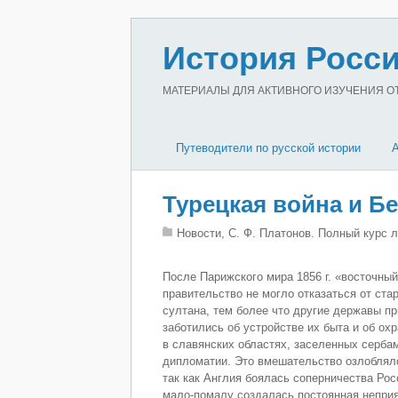
История Росси
МАТЕРИАЛЫ ДЛЯ АКТИВНОГО ИЗУЧЕНИЯ ОТЕ
Путеводители по русской истории
Турецкая война и Б
Новости, С. Ф. Платонов. Полный курс л
После Парижского мира 1856 г. «восточный
правительство не могло отказаться от ст
султана, тем более что другие державы п
заботились об устройстве их быта и об ох
в славянских областях, заселенных серба
дипломатии. Это вмешательство озлобляло
так как Англия боялась соперничества Рос
мало-помалу создалась постоянная неприя