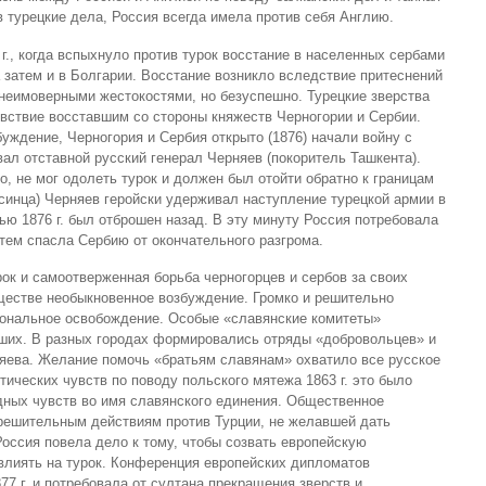
 турецкие дела, Россия всегда имела против себя Англию.
г., когда вспыхнуло против турок восстание в населенных сербами
а затем и в Болгарии. Восстание возникло вследствие притеснений
 неимоверными жестокостями, но безуспешно. Турецкие зверства
увствие восставшим со стороны княжеств Черногории и Сербии.
уждение, Черногория и Сербия открыто (1876) начали войну с
вал отставной русский генерал Черняев (покоритель Ташкента).
о, не мог одолеть турок и должен был отойти обратно к границам
ексинца) Черняев геройски удерживал наступление турецкой армии в
ью 1876 г. был отброшен назад. В эту минуту Россия потребовала
тем спасла Сербию от окончательного разгрома.
ок и самоотверженная борьба черногорцев и сербов за своих
ществе необыкновенное возбуждение. Громко и решительно
иональное освобождение. Особые «славянские комитеты»
вших. В разных городах формировались отряды «добровольцев» и
яева. Желание помочь «братьям славянам» охватило все русское
ических чувств по поводу польского мятежа 1863 г. это было
дных чувств во имя славянского единения. Общественное
решительным действиям против Турции, не желавшей дать
оссия повела дело к тому, чтобы созвать европейскую
лиять на турок. Конференция европейских дипломатов
77 г. и потребовала от султана прекращения зверств и