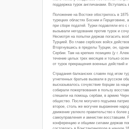
поддержка турок англичанами. Вступаясь в
Положение на Востоке обострилось в 1875 
турецких областях Боснии и Герцеговине, 
при сборе податей. Турки подавляли его с
вызывали негодование против турок и соч
Несмотря на попытки держав погасить возб
Турцией. Во главе сербских войск действо
Вторгнувшись в пределы Турции, он, однак
Сербии. Там на крепких позициях (у г. Ал
течение целых трех месяцев и только осен
от турок прекращения военных действий и 
Страдания балканских славян под игом тур
угнетенных братьев вызвали в русском об
высказывалось сочувствие борцам за нац
собирали пожертвования в пользу восста
спешили на помощь сербам, в армию Черн
общество. После могучего подъема патриот
второе, столь же могучее выражение наро
движение увлекло правительство к более 
самоуправления и амнистии восставшим. Р
конференцию и общими силами держав пов
состоялась в Константинополе в начале 18