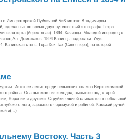
н в Императорской Публичной Библиотеке Владимиром
, сделанных во время двух путешествий этнографа Петра
чинская юрта (берестяная). 1894. Качинцы. Молодой инородец с
чинец Ал. Доможаков. 1894 Качинцы-подростки. Улус
. Качинская степь. Гора Кох-Тах (Синяя гора), на которой
аме
муртии. Исток ее лежит среди невысоких холмов Верхнекамской
кого района. Она вытекает из колодца, вырытого под старой
им, Верхним и другими. Струйки ключей слива­ются в небольшой
еглу­бокого лога, заросшего черемухой и рябиной. Камский ручей,
кой и(…)
льнему Востоку. Часть 3