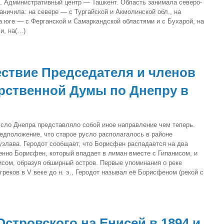
а. Административный центр — Ташкент. Область занимала северо-
аничила: на севере — с Тургайской и Акмолинской обл., на
а юге — с Ферганской и Самаркандской областями и с Бухарой, на
и, на(…)
ствие Председателя и членов
рственной Думы по Днепру в
усло Днепра представляло собой иное направление чем теперь.
едположение, что старое русло располагалось в районе
узлава. Геродот сообщает, что Борисфен распадается на два
енно Борисфен, который впадает в лиман вместе с Гипанисом, и
исом, образуя обширный остров. Первые упоминания о реке
греков в V веке до н. э., Геродот называл её Борисфеном (рекой с
Островского на Енисей в 1894 и