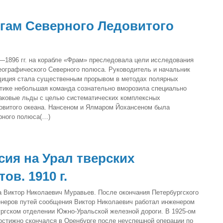
егам Северного Ледовитого
—1896 гг. на корабле «Фрам» преследовала цели исследования
еографического Северного полюса. Руководитель и начальник
диция стала существенным прорывом в методах полярных
ктике небольшая команда сознательно вморозила специально
паковые льды с целью систематических комплексных
овитого океана. Нансеном и Ялмаром Йохансеном была
рного полюса(…)
сия на Урал тверских
ов. 1910 г.
а Виктор Николаевич Муравьев. После окончания Петербургского
енеров путей сообщения Виктор Николаевич работал инженером
ургском отделении Южно-Уральской железной дороги. В 1925-ом
постижно скончался в Оренбурге после неуспешной операции по