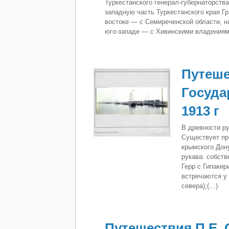
Туркестанского генерал-губернаторств
западную часть Туркестанского края.Гр
востоке — с Семиреченской области, н
юго-западе — с Хивинскими владениям
Путеше
Госуда
1913 г
В древности р
Существует пр
крымского Дон
рукава: собств
Герр с Гипакир
встречаются у 
севера);(…)
Путешествия П.Е. 