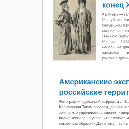
конец X
Калмыки — зап
Республике Ка
калмыцком и р
мигрировавших
Нижнюю Волгу 
России — 18337
небольшие диа
калмыков — ти
рубаха с длин
Американские экс
российские террито
Фотографии сделаны Альфредом Л. Бр
Калифорния Таким образом, данная эк
земли, что упрочивало владения импер
подчеркивалось в указе, что следует 
секретным образом? Да потому, что на