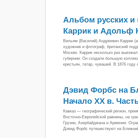
Альбом русских и
Каррик и Адольф К
Вильям (Василий) Андреевич Каррик (ан
художник и фотограф, британский подд
Москве. Каррик несколько раз выезжал
губернии. Он создали большую коллек
крестьян, татар, чувашей. В 1876 год
Дэвид Форбс на Бл
Начало ХХ в. Часть
Кавказ — географический регион, преи
Bосточно-Eвропейской равнины, на гран
Грузии, Азербайджана и Армении. Огра
Дэвид Форбс путешествуют на Ближний 