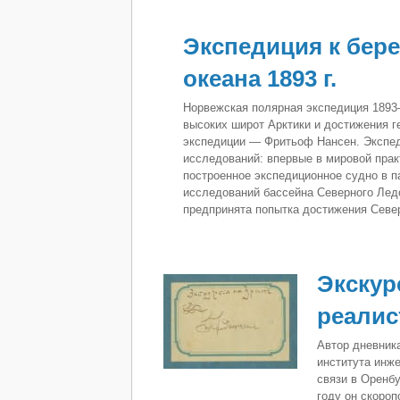
Экспедиция к бер
океана 1893 г.
Норвежская полярная экспедиция 1893
высоких широт Арктики и достижения г
экспедиции — Фритьоф Нансен. Экспе
исследований: впервые в мировой пра
построенное экспедиционное судно в 
исследований бассейна Северного Лед
предпринята попытка достижения Севе
Экскур
реалист
Автор дневник
института инж
связи в Оренб
году он скоро