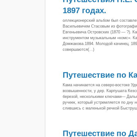
1897 годах.
оллекционерский альбом был составле
Васильевичем Стасовым из фотографий
Евгеньевича Островских (1870 — ?). Ка
инструментом музыкальным «комс». Ка
Домжакова.1894. Молодой качинец. 1894
совершаются(…)
Путешествие по К
Кама начинается на северо-востоке Уд
воз­вышенности, у дер. Карпушата Кезс
березой, несколькими клю­чами— Дальн
ручеек, который устремляется по дну н
слившись с маленькой речкой Быструш
Путешествие по Да