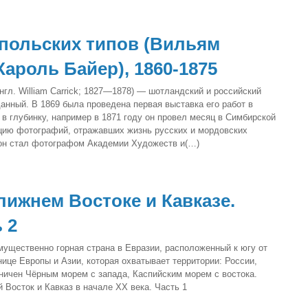
 польских типов (Вильям
ароль Байер), 1860-1875
гл. William Carrick; 1827—1878) — шотландский и российский
анный. В 1869 была проведена первая выставка его работ в
 в глубинку, например в 1871 году он провел месяц в Симбирской
цию фотографий, отражавших жизнь русских и мордовских
у он стал фотографом Академии Художеств и(…)
ижнем Востоке и Кавказе.
 2
мущественно горная страна в Евразии, расположенный к югу от
ице Европы и Азии, которая охватывает территории: России,
ничен Чёрным морем с запада, Каспийским морем с востока.
Восток и Кавказ в начале ХХ века. Часть 1