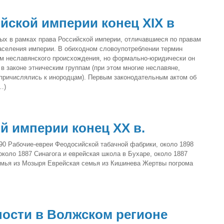
йской империи конец XIX в
ых в рамках права Российской империи, отличавшиеся по правам
населения империи. В обиходном словоупотреблении термин
м неславянского происхождения, но формально-юридически он
в законе этническим группам (при этом многие неславяне,
 причислялись к инородцам). Первым законодательным актом об
…)
й империи конец XX в.
90 Рабочие-евреи Феодосийской табачной фабрики, около 1898
около 1887 Синагога и еврейская школа в Бухаре, около 1887
емья из Мозыря Еврейская семья из Кишинева Жертвы погрома
ости в Волжском регионе