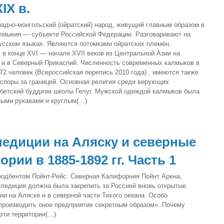
IX в.
адно-монгольский (ойратский) народ, живущий главным образом в
лмыкия — субъекте Российской Федерации. Разговаривают на
усском языках. Являются потомками ойратских племён,
 в конце XVI — начале XVII веков из Центральной Азии на
и в Северный Прикаспий. Численность современных калмыков в
2 человек (Всероссийская перепись 2010 года) , имеются также
споры за границей. Основная религия среди верующих
бетский буддизм школы Гелуг. Мужской одеждой калмыков была
ными рукавами и круглым(…)
педиции на Аляску и северные
рии в 1885-1892 гг. Часть 1
одбентом Пойнт-Рейс. Северная Калифорния Пойнт Арена,
спедиция должна была закрепить за Россией вновь открытые
ии на Аляске и в северной части Тихого океана. Особо
«производить оное предприятие секретным образом». Почему
 эти территории(…)