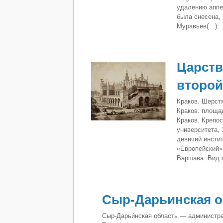
удалению аппе
была снесена,
Муравьев(…)
Царств
второй
Краков. Шерстя
Краков. площа
Краков. Крепос
университета,
девичий инсти
«Европейский»
Варшава. Вид 
Сыр-Дарьинская о
Сыр-Дарьи́нская область — администра