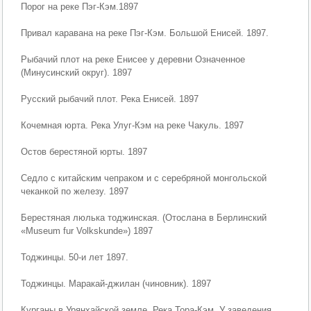
Порог на реке Пэг-Кэм.1897
Привал каравана на реке Пэг-Кэм. Большой Енисей. 1897.
Рыбачий плот на реке Енисее у деревни Означенное
(Минусинский округ). 1897
Русский рыбачий плот. Река Енисей. 1897
Кочемная юрта. Река Улуг-Кэм на реке Чакуль. 1897
Остов берестяной юрты. 1897
Седло с китайским чепраком и с серебряной монгольской
чеканкой по железу. 1897
Берестяная люлька тоджинская. (Отослана в Берлинский
«Museum fur Volkskunde») 1897
Тоджинцы. 50-и лет 1897.
Тоджинцы. Маракай-джилан (чиновник). 1897
Курганы в Урянхайской земле. Река Тора-Кэм. У заведения