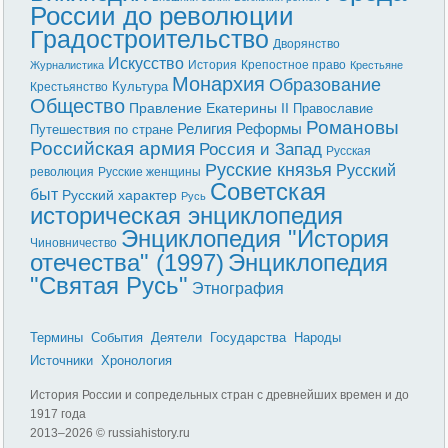
России до революции
Градостроительство
Дворянство
Искусство
История
Крепостное право
Журналистика
Крестьяне
Монархия
Образование
Культура
Крестьянство
Общество
Правление Екатерины II
Православие
Романовы
Реформы
Религия
Путешествия по стране
Российская армия
Россия и Запад
Русская
Русские князья
Русский
революция
Русские женщины
Советская
быт
Русский характер
Русь
историческая энциклопедия
Энциклопедия "История
Чиновничество
отечества" (1997)
Энциклопедия
"Святая Русь"
Этнография
Термины
События
Деятели
Государства
Народы
Источники
Хронология
История России и сопредельных стран с древнейших времен и до
1917 года
2013–
2026 © russiahistory.ru