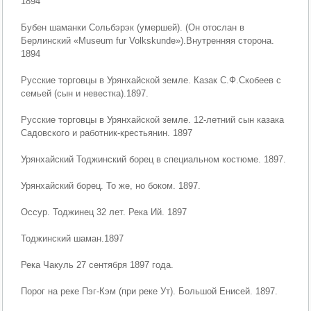
1894
Бубен шаманки Сольбэрэк (умершей). (Он отослан в
Берлинский «Museum fur Volkskunde»).Внутренняя сторона.
1894
Русские торговцы в Урянхайской земле. Казак С.Ф.Скобеев с
семьей (сын и невестка).1897.
Русские торговцы в Урянхайской земле. 12-летний сын казака
Садовского и работник-крестьянин. 1897
Урянхайский Тоджинский борец в специальном костюме. 1897.
Урянхайский борец. То же, но боком. 1897.
Оссур. Тоджинец 32 лет. Река Ий. 1897
Тоджинский шаман.1897
Река Чакуль 27 сентября 1897 года.
Порог на реке Пэг-Кэм (при реке Ут). Большой Енисей. 1897.