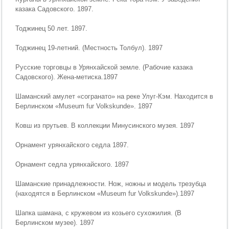
казака Садовского. 1897.
Тоджинец 50 лет. 1897.
Тоджинец 19-летний. (Местность Толбул). 1897
Русские торговцы в Урянхайской земле. (Рабочие казака
Садовского). Жена-метиска.1897
Шаманский амулет «согранато» на реке Улуг-Кэм. Находится в
Берлинском «Museum fur Volkskunde». 1897
Ковш из прутьев. В коллекции Минусинского музея. 1897
Орнамент урянхайского седла 1897.
Орнамент седла урянхайского. 1897
Шаманские принадлежности. Нож, ножны и модель трезубца
(находятся в Берлинском «Museum fur Volkskunde»).1897
Шапка шамана, с кружевом из козьего сухожилия. (В
Берлинском музее). 1897