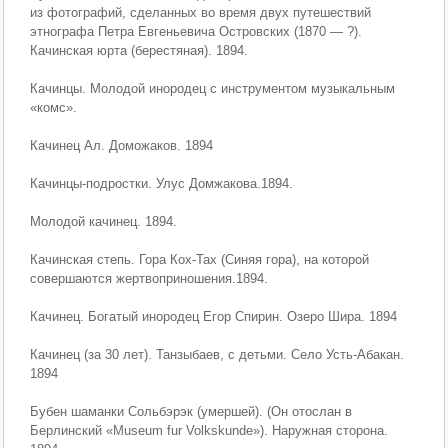
из фотографий, сделанных во время двух путешествий
этнографа Петра Евгеньевича Островских (1870 — ?).
Качинская юрта (берестяная). 1894.
Качинцы. Молодой инородец с инструментом музыкальным
«комс».
Качинец Ал. Доможаков. 1894
Качинцы-подростки. Улус Домжакова.1894.
Молодой качинец. 1894.
Качинская степь. Гора Кох-Тах (Синяя гора), на которой
совершаются жертвоприношения.1894.
Качинец. Богатый инородец Егор Спирин. Озеро Шира. 1894
Качинец (за 30 лет). Танзыбаев, с детьми. Село Усть-Абакан.
1894
Бубен шаманки Сольбэрэк (умершей). (Он отослан в
Берлинский «Museum fur Volkskunde»). Наружная сторона.