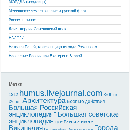
МОРДВА (мордовцы)
Мессинское землетрясение и русский флот
Россия в лицах
Лейб-гвардии Семеновский полк
НАЛОГИ
Наталья Палей, манекенщица из рода Романовых
Население России при Екатерине Второй
Метки
humus.livejournal.com
1812
XVIII век
Архитектура
Боевые действия
XVII век
Большая Российская
энциклопедия"
Большая советская
энциклопедия
Великие князья
Бунт
Города
Википедия
Внешний облик
Волжский регион