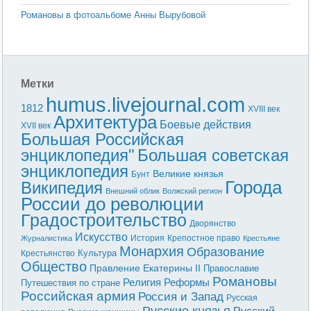
Романовы в фотоальбоме Анны Вырубовой
Метки
humus.livejournal.com
1812
XVIII век
Архитектура
Боевые действия
XVII век
Большая Российская
энциклопедия"
Большая советская
энциклопедия
Великие князья
Бунт
Города
Википедия
Внешний облик
Волжский регион
России до революции
Градостроительство
Дворянство
Искусство
История
Крепостное право
Журналистика
Крестьяне
Монархия
Образование
Культура
Крестьянство
Общество
Правление Екатерины II
Православие
Романовы
Реформы
Религия
Путешествия по стране
Российская армия
Россия и Запад
Русская
Русские князья