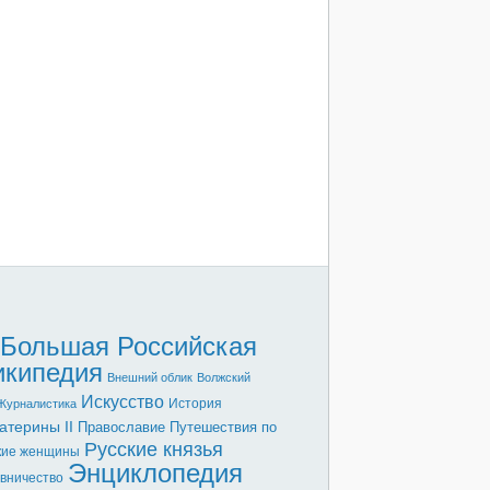
Большая Российская
икипедия
Внешний облик
Волжский
Искусство
История
Журналистика
атерины II
Православие
Путешествия по
Русские князья
кие женщины
Энциклопедия
вничество