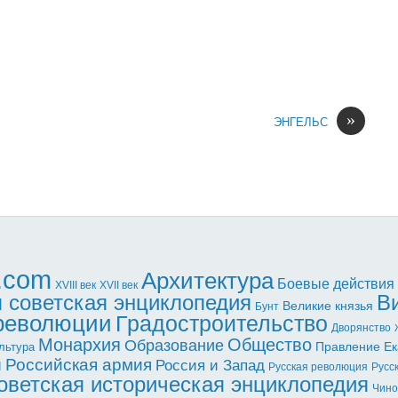
»
ЭНГЕЛЬС
l.com
Архитектура
Боевые действия
XVII век
XVIII век
 советская энциклопедия
В
Великие князья
Бунт
 революции
Градостроительство
Дворянство
Монархия
Общество
Образование
Правление Ек
льтура
ы
Российская армия
Россия и Запад
Русская революция
Русс
оветская историческая энциклопедия
Чино