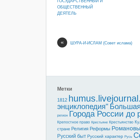
ГОСУДАРСТВЕННЫЙ И
ОБЩЕСТВЕННЫЙ
ДЕЯТЕЛЬ
«
ШУРА-И-ИСЛАМ (Совет ислама)
Метки
humus.livejourna
1812
энциклопедия"
Большая
Города России до
регион
Ку
Крепостное право
Крестьянство
Крестьяне
Романов
Реформы
Религия
стране
С
Русский быт
Русский характер
Русь