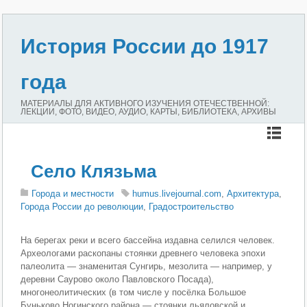
История России до 1917
года
МАТЕРИАЛЫ ДЛЯ АКТИВНОГО ИЗУЧЕНИЯ ОТЕЧЕСТВЕННОЙ:
ЛЕКЦИИ, ФОТО, ВИДЕО, АУДИО, КАРТЫ, БИБЛИОТЕКА, АРХИВЫ
Село Клязьма
Города и местности
humus.livejournal.com
,
Архитектура
,
Города России до революции
,
Градостроительство
На берегах реки и всего бассейна издавна селился человек.
Археологами раскопаны стоянки древнего человека эпохи
палеолита — знаменитая Сунгирь, мезолита — например, у
деревни Саурово около Павловского Посада),
многонеолитических (в том числе у посёлка Большое
Буньково Ногинского района — стоянки льяловской и