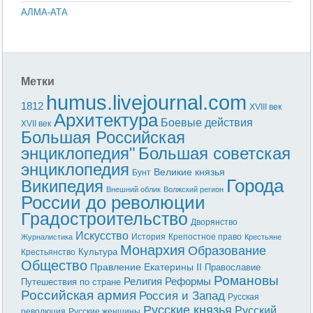
АЛМА-АТА
Метки
humus.livejournal.com
1812
XVIII век
Архитектура
Боевые действия
XVII век
Большая Российская
энциклопедия"
Большая советская
энциклопедия
Великие князья
Бунт
Города
Википедия
Внешний облик
Волжский регион
России до революции
Градостроительство
Дворянство
Искусство
История
Крепостное право
Журналистика
Крестьяне
Монархия
Образование
Культура
Крестьянство
Общество
Правление Екатерины II
Православие
Романовы
Реформы
Религия
Путешествия по стране
Российская армия
Россия и Запад
Русская
Русские князья
Русский
революция
Русские женщины