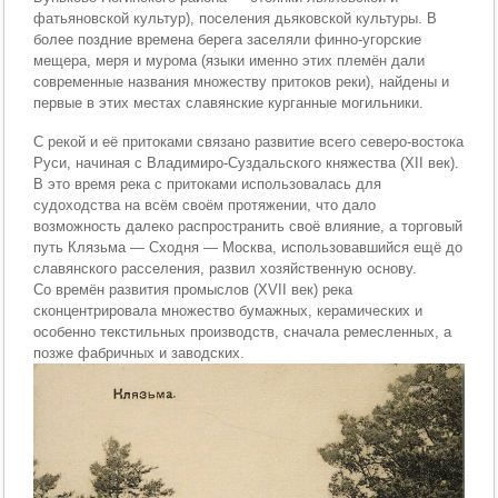
фатьяновской культур), поселения дьяковской культуры. В
более поздние времена берега заселяли финно-угорские
мещера, меря и мурома (языки именно этих племён дали
современные названия множеству притоков реки), найдены и
первые в этих местах славянские курганные могильники.
С рекой и её притоками связано развитие всего северо-востока
Руси, начиная с Владимиро-Суздальского княжества (XII век).
В это время река с притоками использовалась для
судоходства на всём своём протяжении, что дало
возможность далеко распространить своё влияние, а торговый
путь Клязьма — Сходня — Москва, использовавшийся ещё до
славянского расселения, развил хозяйственную основу.
Со времён развития промыслов (XVII век) река
сконцентрировала множество бумажных, керамических и
особенно текстильных производств, сначала ремесленных, а
позже фабричных и заводских.