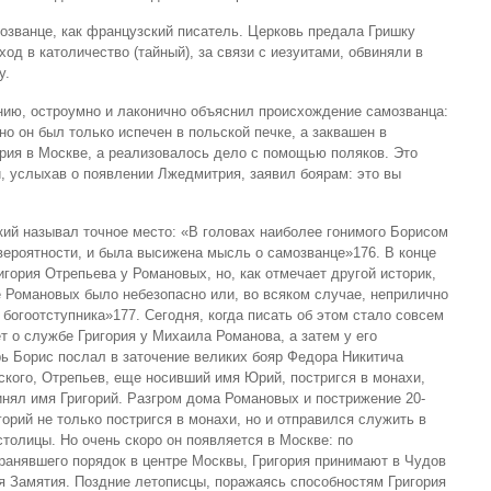
мозванце, как французский писатель. Церковь предала Гришку
од в католичество (тайный), за связи с иезуитами, обвиняли в
у.
нию, остроумно и лаконично объяснил происхождение самозванца:
но он был только испечен в польской печке, а заквашен в
рия в Москве, а реализовалось дело с помощью поляков. Это
, услыхав о появлении Лжедмитрия, заявил боярам: это вы
кий называл точное место: «В головах наиболее гонимого Борисом
 вероятности, и была высижена мысль о самозванце»176. В конце
игория Отрепьева у Романовых, но, как отмечает другой историк,
е Романовых было небезопасно или, во всяком случае, неприлично
 богоотступника»177. Сегодня, когда писать об этом стало совсем
 о службе Григория у Михаила Романова, а затем у его
рь Борис послал в заточение великих бояр Федора Никитича
кого, Отрепьев, еще носивший имя Юрий, постригся в монахи,
инял имя Григорий. Разгром дома Романовых и пострижение 20-
горий не только постригся в монахи, но и отправился служить в
толицы. Но очень скоро он появляется в Москве: по
ранявшего порядок в центре Москвы, Григория принимают в Чудов
я Замятия. Поздние летописцы, поражаясь способностям Григория