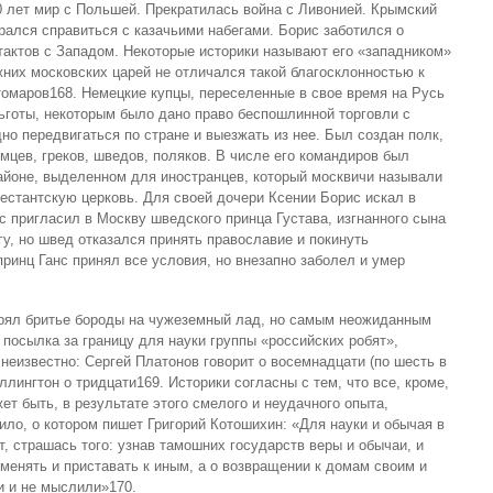
0 лет мир с Польшей. Прекратилась война с Ливонией. Крымский
рался справиться с казачьими набегами. Борис заботился о
тактов с Западом. Некоторые историки называют его «западником»
жних московских царей не отличался такой благосклонностью к
томаров168. Немецкие купцы, переселенные в свое время на Русь
ьготы, некоторым было дано право беспошлинной торговли с
дно передвигаться по стране и выезжать из нее. Был создан полк,
мцев, греков, шведов, поляков. В числе его командиров был
айоне, выделенном для иностранцев, который москвичи называли
тестантскую церковь. Для своей дочери Ксении Борис искал в
с пригласил в Москву шведского принца Густава, изгнанного сына
гу, но швед отказался принять православие и покинуть
ринц Ганс принял все условия, но внезапно заболел и умер
рял бритье бороды на чужеземный лад, но самым неожиданным
посылка за границу для науки группы «российских робят»,
неизвестно: Сергей Платонов говорит о восемнадцати (по шесть в
ингтон о тридцати169. Историки согласны с тем, что все, кроме,
ет быть, в результате этого смелого и неудачного опыта,
ило, о котором пишет Григорий Котошихин: «Для науки и обычая в
, страшась того: узнав тамошних государств веры и обычаи, и
менять и приставать к иным, а о возвращении к домам своим и
и и не мыслили»170.