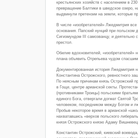
крестьянских хозяйств с населением в 230
превращение Балтики в шведское озеро, н
выдвинули претензии на земли, которые 
В числе «изобретателей» Лжедмитрия все 
основания. Папский нунций при польском 
Сигизмундом III самозванцу, и деятельно 
престол.
Обилие вдохновителей, «изобретателей» н
плана объявить Отрепьева чудом спасшим
Документированная история Лжедмитрия нач
Константина Острожского, ревностного защ
По неясным причинам князь Острожский пр
в Гоще, центре арианской секты. Протеста
(противниками Троицы) польскими братьям
единого Бога, отвергали догмат Святой Тр
человеком, посредником между Богом и л
Пробыв некоторое время в арианской «шко
нахватавшись «верхов польского либеральн
князя Острожского князю Адаму Вишневец
Константин Острожский, киевский воевода,