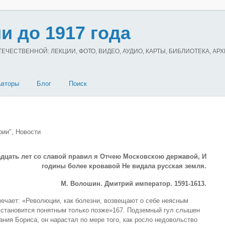
и до 1917 года
ЧЕСТВЕННОЙ: ЛЕКЦИИ, ФОТО, ВИДЕО, АУДИО, КАРТЫ, БИБЛИОТЕКА, АР
Авторы
Блог
Поиск
рии", Новости
дцать лет со славой правил я Отчею Московскою державой, И
годины более кровавой Не видала русская земля.
М. Волошин. Дмитрий император. 1591-1613.
ечает: «Революции, как болезни, возвещают о себе неясным
 становится понятным только позже»167. Подземный гул слышен
ния Бориса, он нарастал по мере того, как росло недовольство