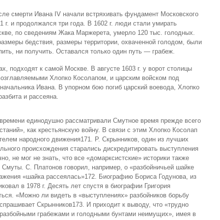
сле смерти Ивана IV начали встряхивать фундамент Московского
1 г. и продолжался три года. В 1602 г. люди стали умирать
скве, по сведениям Жака Маржерета, умерло 120 тыс. голодных.
 размеры бедствия, размеры территории, охваченной голодом, были
ить, ни получить. Оставался только один путь — грабеж.
х, подходят к самой Москве. В августе 1603 г. у ворот столицы
возглавляемыми Хлопко Косолапом, и царским войском под
начальника Ивана. В упорном бою погиб царский воевода, Хлопко
разбита и рассеяна.
о времени единодушно рассматривали Смутное время прежде всего
таний», как крестьянскую войну. В связи с этим Хлопко Косолап
елем народного движения171. Р. Скрынников, один из лучших
ального происхождения старались дискредитировать выступления
но, не мог не знать, что все «домарксистские» историки также
 Смуты. С. Платонов говорил, например, о «разбойничьей шайке
ражения «шайка рассеялась»172. Биографию Бориса Годунова, из
иковал в 1978 г. Десять лет спустя в биографии Григория
ться. «Можно ли видеть в «выступлениях» разбойников борьбу
прашивает Скрынников173. И приходит к выводу, что «трудно
 разбойными грабежами и голодными бунтами неимущих», имея в