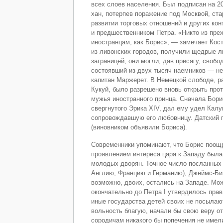
всех слоев населения. Был подписан на 2
хан, потерпев поражение под Москвой, ста
развитии торговых отношений и других кон
и предшественником Петра. «Никто из пре
иностранцам, как Борис», — замечает Кос
из ливонских городов, получили щедрые л
заграницей, они могли, дав присягу, свобо
состоявший из двух тысяч наемников — не
капитан Маржерет. В Немецкой слободе, р
Кукуй, было разрешено вновь открыть про
мужья иностранного принца. Сначала Бори
свергнутого Эрика XIV, дал ему удел Калу
сопровождавшую его любовницу. Датский п
(виновником объявили Бориса).
Современники упоминают, что Борис поощ
проявлением интереса царя к Западу была 
молодых дворян. Точное число посланных 
Англию, Францию и Германию), Джеймс-Билл
возможно, двоих, остались на Западе. Мож
окончательно до Петра I утвердилось прав
иные государства детей своих не посылают
вольность благую, начали бы свою веру от
сородичам никакого бы попечения не имел