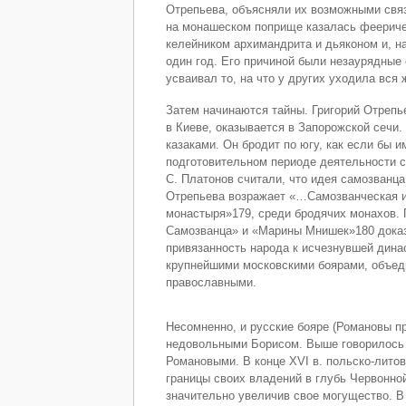
Отрепьева, объясняли их возможными связ
на монашеском поприще казалась фееричес
келейником архимандрита и дьяконом и, н
один год. Его причиной были незаурядные
усваивал то, на что у других уходила вся 
Затем начинаются тайны. Григорий Отрепь
в Киеве, оказывается в Запорожской сечи
казаками. Он бродит по югу, как если бы и
подготовительном периоде деятельности с
С. Платонов считали, что идея самозванц
Отрепьева возражает «…Самозванческая ин
монастыря»179, среди бродячих монахов. 
Самозванца» и «Марины Мнишек»180 доказ
привязанность народа к исчезнувшей дина
крупнейшими московскими боярами, объеди
православными.
Несомненно, и русские бояре (Романовы пр
недовольными Борисом. Выше говорилось 
Романовыми. В конце XVI в. польско-лито
границы своих владений в глубь Червонной
значительно увеличив свое могущество. В