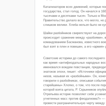
Катализатором всех движений, которые по
государства, стал голод. Он начался в 160
тысячами и десятками тысяч. Только в Мо
Правительство делало все, что могло, но
слишком велики. Хлеба нельзя было ни куп
Шайки разбойников свирепствуют на дорога
происходит сражение между «разбоями», 
командованием Басманова, известного вое
был взят в плен и повешен, а его «армия» 
Советские историки до самого последнег
как время «антифеодальных народных восс
именовался вождем повстанцев, предводит
знатоков эпохи, пишет: «Источники офици
низов, называя их «разбойными». Он, конеч
говорили о разбойниках, описывая события
старейшины» Хлопко, о том, что после по
которой взята цитата, Р. Скрынников опубл
Отрепьева историк позволяет себе усомни
угнетенных масс против феодализма?» — с
провести разграничительную черту между