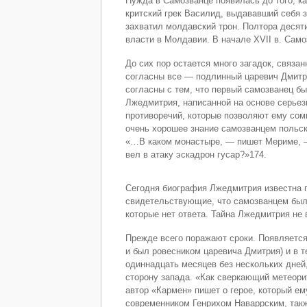
Нужда в Самозванце появилась до того, ка
критский грек Василид, выдававший себя з
захватил молдавский трон. Полтора десят
власти в Молдавии. В начале XVII в. Само
До сих пор остается много загадок, связ
согласны все — подлинный царевич Дмитри
согласны с тем, что первый самозванец б
Лжедмитрия, написанной на основе серьез
противоречий, которые позволяют ему сом
очень хорошее знание самозванцем польско
«…В каком монастыре, — пишет Мериме, —
вел в атаку эскадрон гусар?»174.
Сегодня биография Лжедмитрия известна г
свидетельствующие, что самозванцем был 
которые нет ответа. Тайна Лжедмитрия не 
Прежде всего поражают сроки. Появляется 
и был ровесником царевича Дмитрия) и в 
одиннадцать месяцев без нескольких дней,
сторону запада. «Как сверкающий метеорит
автор «Кармен» пишет о герое, который ем
современником Генрихом Наваррским, так