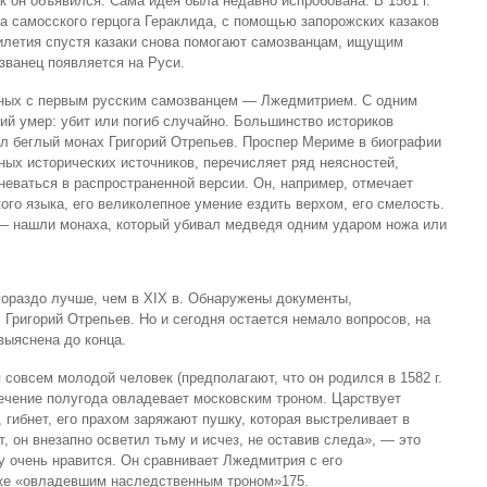
к он объявился. Сама идея была недавно испробована. В 1561 г.
а самосского герцога Гераклида, с помощью запорожских казаков
илетия спустя казаки снова помогают самозванцам, ищущим
званец появляется на Руси.
анных с первым русским самозванцем — Лжедмитрием. С одним
й умер: убит или погиб случайно. Большинство историков
ыл беглый монах Григорий Отрепьев. Проспер Мериме в биографии
ных исторических источников, перечисляет ряд неясностей,
неваться в распространенной версии. Он, например, отмечает
го языка, его великолепное умение ездить верхом, его смелость.
 нашли монаха, который убивал медведя одним ударом ножа или
ораздо лучше, чем в XIX в. Обнаружены документы,
Григорий Отрепьев. Но и сегодня остается немало вопросов, на
выяснена до конца.
совсем молодой человек (предполагают, что он родился в 1582 г.
течение полугода овладевает московским троном. Царствует
 гибнет, его прахом заряжают пушку, которая выстреливает в
, он внезапно осветил тьму и исчез, не оставив следа», — это
у очень нравится. Он сравнивает Лжедмитрия с его
же «овладевшим наследственным троном»175.