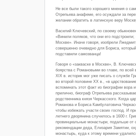
Не все были такого хорошего мнения о са
Отрепьева анафеме, его осуждали за перех
желании обратить в латинскую веру Москв
Василий Ключевский, по своему обыкнове
«Винили поляков, что они его подстроили; 
Москве». Иначе говоря, изобрели Лжедмит
совершенно очевидно для Бориса, который
подставили самозванца!
Говоря о «закваске в Москве», В. Ключевс
боярства с Романовыми во главе, по всей
XIX в. историк мог уже писать о службе Гр
во второй половине XX в., «в царствовани
вспоминать этот факт из биографии вора и
прилично, биограф Отрепьева рассказывает
родственника князя Черкасского. Когда ца
Романова и Бориса Камбулатовича Черкасс
чтобы избежать участи своих господ. И пр
летнего дворянина случилось в 1600 г. Гри
провинциальные монастыри, подальше от с
рекомендации деда, Елизария Замятии, ох
монастырь, куда к этому времени удалилс