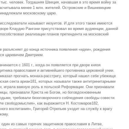
 тыс. человек. Тогдашняя Швеция, начавшая в это время войну за
асчитывала менее 1 млн. жителей. Острожские и Вишневецкие
принадлежали московскому царю.
исследователи называют иезуитов. И для этого также имеются
дворе Клаудио Рангони присутствовал во время аудиенции, данной
способствовал реализации планов претендента на московский
е разъясняет до конца источника появления «идеи», рождения
ся царевичем Дмитрием.
инается с 1601 г., когда он появляется при дворе князя
итника православия и активнейшего противника церковной унии.
иказал прогнать монаха-расстригу, который нашел себе убежище
нская секта ариан181, которых называли также антитринитарными
и, играла важную роль в польской Реформации. Они признавали
оицы, признавали Христа не Богом, но боговдохновенным
юдьми, требовали безоговорочного соблюдения свободы совести.
ле свободомыслия», как выражается Н. Костомаров182,
ого воспитания», Григорий Отрепьев уходит на службу к врагу
кому.
 один из самых горячих защитников православия в Литве,