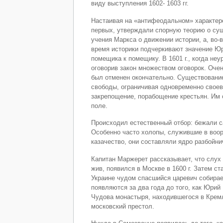
виду выступления 1602- 1603 гг.
Настаивая на «антифеодальном» характере
первых, утверждали спорную теорию о су
учения Маркса о движении истории, а, во
время историки подчеркивают значение Юрь
помещика к помещику. В 1601 г., когда не
оговорив закон множеством оговорок. Очен
был отменен окончательно. Существовани
свободы, ограничивая одновременно свое
закрепощение, порабощение крестьян. Им о
поле.
Происходил естественный отбор: бежали 
Особенно часто холопы, служившие в воо
казачество, они составляли ядро разбойни
Капитан Маржерет рассказывает, что слух 
жив, появился в Москве в 1600 г. Затем ст
Украине чудом спасшийся царевич собирае
появляются за два года до того, как Юрий
Чудова монастыря, находившегося в Кремл
московский престол.