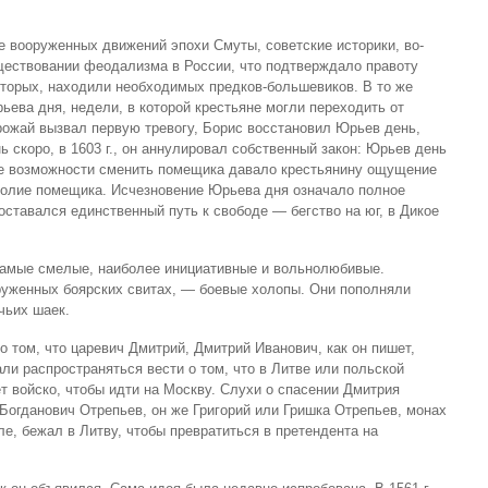
 вооруженных движений эпохи Смуты, советские историки, во-
ществовании феодализма в России, что подтверждало правоту
-вторых, находили необходимых предков-большевиков. В то же
ева дня, недели, в которой крестьяне могли переходить от
урожай вызвал первую тревогу, Борис восстановил Юрьев день,
ь скоро, в 1603 г., он аннулировал собственный закон: Юрьев день
е возможности сменить помещика давало крестьянину ощущение
волие помещика. Исчезновение Юрьева дня означало полное
ставался единственный путь к свободе — бегство на юг, в Дикое
самые смелые, наиболее инициативные и вольнолюбивые.
руженных боярских свитах, — боевые холопы. Они пополняли
чьих шаек.
о том, что царевич Дмитрий, Дмитрий Иванович, как он пишет,
али распространяться вести о том, что в Литве или польской
т войско, чтобы идти на Москву. Слухи о спасении Дмитрия
 Богданович Отрепьев, он же Григорий или Гришка Отрепьев, монах
е, бежал в Литву, чтобы превратиться в претендента на