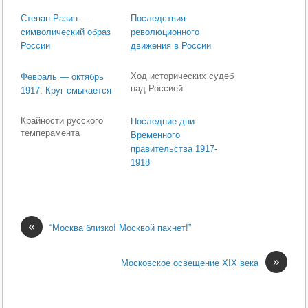
Степан Разин —
Последствия
символический образ
революционного
России
движения в России
Ход исторических судеб
Февраль — октябрь
над Россией
1917. Круг смыкается
Крайности русского
Последние дни
темперамента
Временного
правительства 1917-
1918
«
“Москва близко! Москвой пахнет!”
»
Московское освещение XIX века