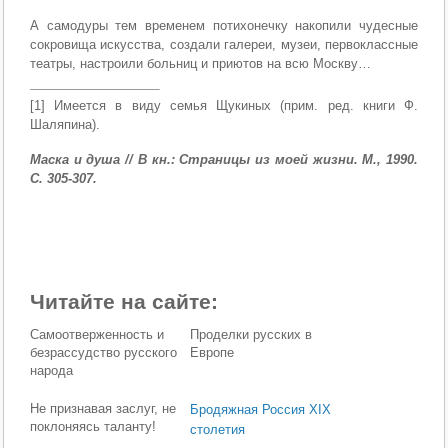
А самодуры тем временем потихонечку накопили чудесные
сокровища искусства, создали галереи, музеи, первоклассные
театры, настроили больниц и приютов на всю Москву…
[1] Имеется в виду семья Щукиных (прим. ред. книги Ф.
Шаляпина).
Маска и душа // В кн.: Страницы из моей жизни. М., 1990.
С. 305-307.
Читайте на сайте:
Самоотверженность и
Проделки русских в
безрассудство русского
Европе
народа
Не признавая заслуг, не
Бродяжная Россия XIX
поклоняясь таланту!
столетия