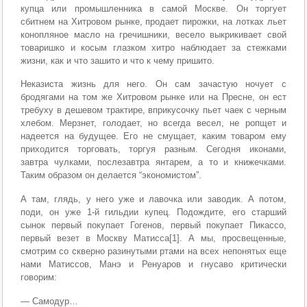
купца или про­мышленника в самой Москве. Он торгует
сбитнем на Хитровом рынке, продает пирожки, на лотках льет
конопляное масло на гре­чишники, весело выкрикивает свой
товаришко и косым глазком хитро наблюдает за стежками
жизни, как и что зашито и что к чему пришито.
Неказиста жизнь для него. Он сам зачастую ночует с
бродягами на том же Хитровом рынке или на Пресне, он ест
требуху в дешевом трактире, вприкусочку пьет чаек с черным
хлебом. Мерзнет, голодает, но всегда весел, не ропщет и
надеется на будущее. Его не смущает, каким товаром ему
приходится торговать, торгуя разным. Сегодня иконами,
завтра чулками, послезавтра янтарем, а то и книжечками.
Таким образом он делается “экономистом”.
А там, глядь, у него уже и лавочка или заводик. А потом,
поди, он уже 1-й гильдии купец. Подождите, его старший
сынок первый по­купает Гогенов, первый покупает Пикассо,
первый везет в Москву Матисса[1]. А мы, просвещенные,
смотрим со скверно разинутыми ртами на всех непонятых еще
нами Матиссов, Манэ и Ренуаров и гнусаво критически
говорим:
— Самодур…