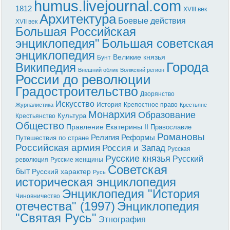
humus.livejournal.com
1812
XVIII век
Архитектура
Боевые действия
XVII век
Большая Российская
энциклопедия"
Большая советская
энциклопедия
Великие князья
Бунт
Города
Википедия
Внешний облик
Волжский регион
России до революции
Градостроительство
Дворянство
Искусство
История
Крепостное право
Журналистика
Крестьяне
Монархия
Образование
Культура
Крестьянство
Общество
Правление Екатерины II
Православие
Романовы
Реформы
Религия
Путешествия по стране
Российская армия
Россия и Запад
Русская
Русские князья
Русский
революция
Русские женщины
Советская
быт
Русский характер
Русь
историческая энциклопедия
Энциклопедия "История
Чиновничество
отечества" (1997)
Энциклопедия
"Святая Русь"
Этнография