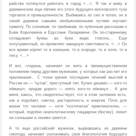
рабства потянулся работать в город <…>. Я так и вижу в
деревенском еще облике его этого будущего московского туза
торговли и промышленности. Выбиваясь из сил и потея, он в
своей деревне самыми необыкновенными путями изучает
грамоту. По сонникам, по требникам, по лубочным рассказам о
Бове Королевиче и Еруслане Лазареви­че. Он по-старинному
складывает буквы: аз, буки, веди, глаголь… Еще
полуграмотный, он проявляет завидную сметливость. <…> Он
все время корпит то в конюшне, то в огороде, то в поле, то в
лесу. <…>
И вот, глядишь, начинает он жить в преимущественном
положении перед другими мужиками, у которых как раз нет его
прилежания… С точки зрения последних течений мыслей в
России он — “кулак”, преступный тип. Купил дешево — кого-то
обманул, продав дорого — опять кого-то обманул… А для
меня, каюсь, это свидетельствует, что в этом человеке есть,
как и подобает, сметка, расторопность и энергия. Плох для
жизни тот человек — хотя “поэтически” привлекателен, —
который, подобно неаполи­танскому лаццарони (босяку), лежит
на солнышке и лениво греется…
А то еще российский мужичок, вырвавшись из деревни
смолоду, начинает сколачивать свое благополучие будущего