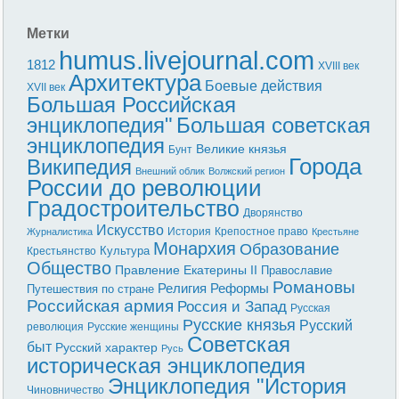
Метки
humus.livejournal.com
1812
XVIII век
Архитектура
Боевые действия
XVII век
Большая Российская
энциклопедия"
Большая советская
энциклопедия
Великие князья
Бунт
Города
Википедия
Внешний облик
Волжский регион
России до революции
Градостроительство
Дворянство
Искусство
История
Крепостное право
Журналистика
Крестьяне
Монархия
Образование
Культура
Крестьянство
Общество
Правление Екатерины II
Православие
Романовы
Реформы
Религия
Путешествия по стране
Российская армия
Россия и Запад
Русская
Русские князья
Русский
революция
Русские женщины
Советская
быт
Русский характер
Русь
историческая энциклопедия
Энциклопедия "История
Чиновничество