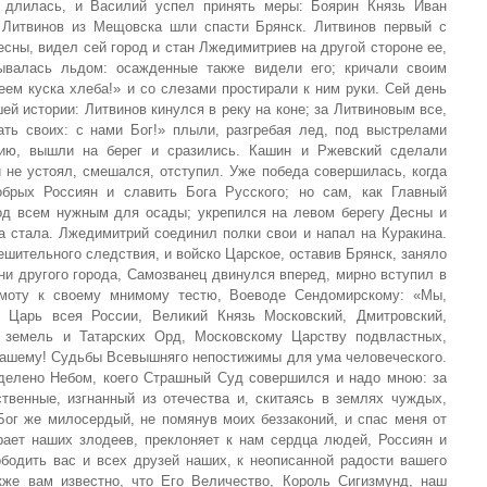
 длилась, и Василий успел принять меры: Боярин Князь Иван
 Литвинов из Мещовска шли спасти Брянск. Литвинов первый с
сны, видел сей город и стан Лжедимитриев на другой стороне ее,
рывалась льдом: осажденные также видели его; кричали своим
еем куска хлеба!» и со слезами простирали к ним руки. Сей день
ей истории: Литвинов кинулся в реку на коне; за Литвиновым все,
ть своих: с нами Бог!» плыли, разгребая лед, под выстрелами
тию, вышли на берег и сразились. Кашин и Ржевский сделали
 не устоял, смешался, отступил. Уже победа совершилась, когда
обрых Россиян и славить Бога Русского; но сам, как Главный
род всем нужным для осады; укрепился на левом берегу Десны и
а стала. Лжедимитрий соединил полки свои и напал на Куракина.
ешительного следствия, и войско Царское, оставив Брянск, заняло
 ни другого города, Самозванец двинулся вперед, мирно вступил в
моту к своему мнимому тестю, Воеводе Сендомирскому: «Мы,
Царь всея России, Великий Князь Московский, Дмитровский,
х земель и Татарских Орд, Московскому Царству подвластных,
ашему! Судьбы Всевышняго непостижимы для ума человеческого.
еделено Небом, коего Страшный Суд совершился и надо мною: за
твенные, изгнанный из отечества и, скитаясь в землях чуждых,
Бог же милосердый, не помянув моих беззаконий, и спас меня от
рает наших злодеев, преклоняет к нам сердца людей, Россиян и
ободить вас и всех друзей наших, к неописанной радости вашего
кже вам известно, что Его Величество, Король Сигизмунд, наш