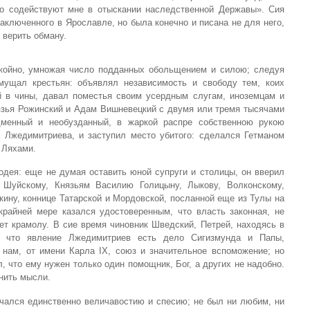
но содействуют мне в отыскании наследственной Державы». Сия
заключенного в Ярославле, но была конечно и писана не для него,
 верить обману.
окойно, умножая число подданных обольщением и силою; следуя
мущал крестьян: объявлял независимость и свободу тем, коих
 в чины, давал поместья своим усердным слугам, иноземцам и
язья Рожинский и Адам Вишневецкий с двумя или тремя тысячами
дменный и необузданный, в жаркой распре собственною рукою
а Лжедимитриева, и заступил место убитого: сделался Гетманом
 Ляхами.
одея: еще не думая оставить юной супруги и столицы, он вверил
Шуйскому, Князьям Василию Голицыну, Лыкову, Волконскому,
кину, коннице Татарской и Мордовской, посланной еще из Тулы на
райней мере казался удостоверенным, что власть законная, не
ет крамолу. В сие время чиновник Шведский, Петрей, находясь в
я, что явление Лжедимитриев есть дело Сигизмунда и Папы,
нам, от имени Карла IX, союз и значительное вспоможение; но
, что ему нужен только один помощник, Бог, а других не надобно.
нить мысли.
чался единственно величавостию и спесию; не был ни любим, ни