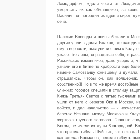
Ламсдорфом, ждали чести от Лжедимит
умертвить их как обманщиков, за кровь
Василия: он наградил их вдов и сирот, д
сече.
Царские Воеводы и воины бежали к Моск
другие ушли в домы. Болхов, где находил
ему в верности, выступили с ним к Калуге
ужасе. Беглецы, оправдывая себя, в рас
Российских изменников; даже уверяли, ч
узнали его в битве по храбрости еще бол
измене Самозванцу ожившему и думала, в
страшились, чтобы он, как волшебник
собственной! Но в то же время достойные 
ближних городов спешили в столицу защи
Князь Третьяк Сеитов с пятью тысячами в
ушли от него с берегов Оки в Москву, и
войско, и дал начальство — к несчасти
берегах Незнани, между Москвою и Калуг
жертвою гнусного заговора. Главные сп
Богом, не имели их души благородной: Во
что пришла гибель Шуйских, как некогда 
как сделал Басманов, нежели гибнуть вме