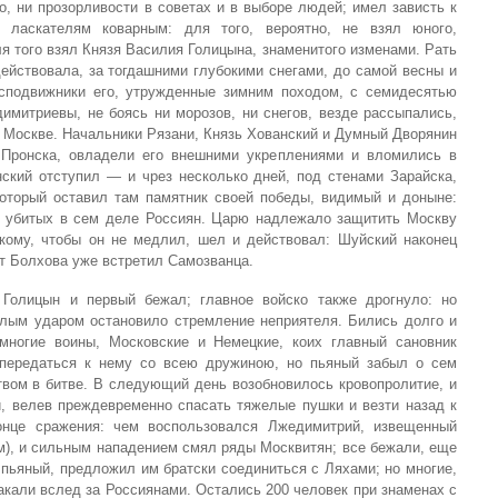
о, ни прозорливости в советах и в выборе людей; имел зависть к
 ласкателям коварным: для того, вероятно, не взял юного,
ля того взял Князя Василия Голицына, знаменитого изменами. Рать
ействовала, за тогдашними глубокими снегами, до самой весны и
сподвижники его, утружденные зимним походом, с семидесятью
имитриевы, не боясь ни морозов, ни снегов, везде рассыпались,
к Москве. Начальники Рязани, Князь Хованский и Думный Дворянин
 Пронска, овладели его внешними укреплениями и вломились в
нский отступил — и чрез несколько дней, под стенами Зарайска,
оторый оставил там памятник своей победы, видимый и доныне:
ю убитых в сем деле Россиян. Царю надлежало защитить Москву
ому, чтобы он не медлил, шел и действовал: Шуйский наконец
от Болхова уже встретил Самозванца.
Голицын и первый бежал; главное войско также дрогнуло: но
елым ударом остановило стремление неприятеля. Бились долго и
многие воины, Московские и Немецкие, коих главный сановник
ередаться к нему со всею дружиною, но пьяный забыл о сем
твом в битве. В следующий день возобновилось кровопролитие, и
, велев преждевременно спасать тяжелые пушки и везти назад к
нце сражения: чем воспользовался Лжедимитрий, извещенный
), и сильным нападением смял ряды Москвитян; все бежали, еще
пьяный, предложил им братски соединиться с Ляхами; но многие,
какали вслед за Россиянами. Остались 200 человек при знаменах с