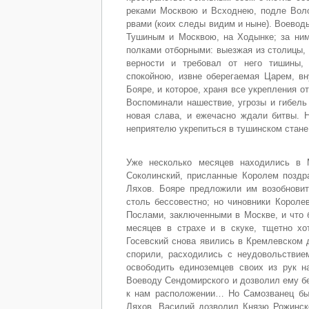
реками Москвою и Всходнею, подле Воло
рвами (коих следы видим и ныне). Воевод
Тушиным и Москвою, на Ходынке; за ним
полками отборными: выезжая из столицы,
верности и требовал от него тишины, 
спокойною, извне оберегаемая Царем, в
Бояре, и которое, храня все укрепления о
Воспоминали нашествие, угрозы и гибель
новая слава, и ежечасно ждали битвы. Н
неприятелю укрепиться в тушинском стане
Уже несколько месяцев находились в М
Соколинский, присланные Королем поздр
Ляхов. Бояре предложили им возобнови
столь бессовестно; но чиновники Короле
Послами, заключенными в Москве, и что б
месяцев в страхе и в скуке, тщетно х
Госевский снова явились в Кремлевском 
спорили, расходились с неудовольствие
освободить единоземцев своих из рук н
Воеводу Сендомирского и дозволил ему бе
к нам расположении… Но Самозванец был
Ляхов, Василий дозволил Князю Рожинск