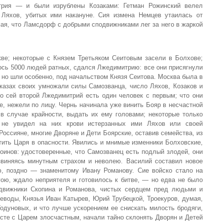
рия — и были изрублены Козаками: Гетман Рожинский велел
 Ляхов, убитых ими накануне. Сия измена Немцев утаилась от
умая, что Ламсдорф с добрыми сподвижниками лег за него в жаркой
ве; некоторые с Князем Третьяком Сеитовым засели в Болхове;
ось 5000 людей ратных, сдался Лжедимитрию: все они присягнули
, но шли особенно, под начальством Князя Сеитова. Москва была в
сказах своих умножали силы Самозванца, число Ляхов, Козаков и
то сей второй Лжедимитрий есть один человек с первым; что они
ее, нежели по лицу. Чернь начинала уже винить Бояр в несчастной
 случае крайности, выдать их ему головами; некоторые только
, не увидел на них крови истерзанных ими Ляхов или своей
Россияне, многие Дворяне и Дети Боярские, оставив семейства, из
тить Царя в опасности. Явились и мнимые изменники Болховские,
оинов: удостоверенные, что Самозванец есть подлый злодей, они
звиняясь минутным страхом и неволею. Василий составил новое
ю, поздно — знаменитому Ивану Романову. Сие войско стало на
ою, ждало неприятеля и готовилось к битве, — но едва не было
одвижники Скопина и Романова, чистых сердцем пред людьми и
еводы, Князья Иван Катырев, Юрий Трубецкой, Троекуров, думая,
Годуновых, и что лучше ускорением ее снискать милость бродяги,
сте с Царем злосчастным, начали тайно склонять Дворян и Детей