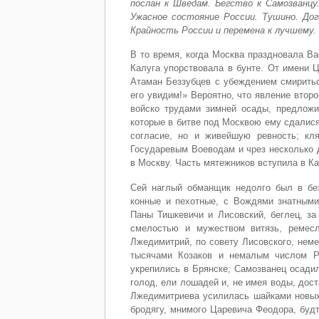
послан к Шведам. Бегство к Самозванцу
Ужасное состояние России. Тушино. До
Крайность России и перемена к лучшему.
В то время, когда Москва праздновала В
Калуга упорствовала в бунте. От имени 
Атаман Беззубцев с убеждением смиритьс
его увидим!» Вероятно, что явление втор
войско трудами зимней осады, предложи
которые в битве под Москвою ему сдалися
согласие, но и живейшую ревность; кл
Государевым Воеводам и чрез несколько 
в Москву. Часть мятежников вступила в Ка
Сей наглый обманщик недолго был в бе
конные и пехотные, с Вождями знатным
Паны Тишкевичи и Лисовский, беглец, за
смелостью и мужеством витязь, ремесл
Лжедимитрий, по совету Лисовского, нем
тысячами Козаков и немалым числом Р
укрепились в Брянске; Самозванец осадил
голод, ели лошадей и, не имея воды, дос
Лжедимитриева усилилась шайками новых 
бродягу, мнимого Царевича Феодора, будт