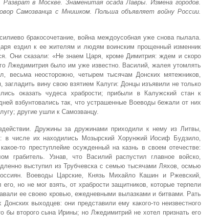
. Разврат в Москве. Знаменитая осада Лавры. Измена городов.
говор Самозванца с Мнишком. Польша объявляет войну России.
асилиево бракосочетание, война междоусобная уже снова пылала.
Царя ездил к ее жителям и людям воинским прощенный изменник
я. Они сказали: «Не знаем Царя, кроме Димитрия: ждем и скоро
ого Лжедимитрия было им уже известно. Василий, жалея утомлять
л, весьма неосторожно, четырем тысячам Донских мятежников,
, загладить вину свою взятием Калуги: Донцы изъявили не только
ялись оказать чудеса храбрости; прибыли в Калужский стан к
дней взбунтовались так, что устрашенные Воеводы бежали от них
лугу; другие ушли к Самозванцу.
здействии. Дружины за дружинами приходили к нему из Литвы,
и: в числе их находились Мозырский Хорунжий Иосиф Будзило,
 какое-то преступлейие осужденный на казнь в своем отечестве:
ом грабитель. Узнав, что Василий распустил главное войско,
едленно выступил из Трубчевска с семью тысячами Ляхов, осмью
оссиян. Воеводы Царские, Князь Михайло Кашин и Ржевский,
 его, но не мог взять, от храбрости защитников, которые терпели
тавали ее своею кровью, ежедневными вылазками и битвами. Рать
Донских выходцев: они представили ему какого-то неизвестного
о бы второго сына Ирины; но Лжедимитрий не хотел признать его