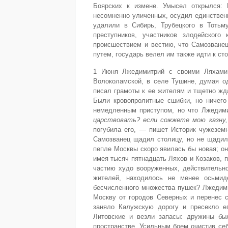
Боярских к измене. Умысел открылся: 
несомненно уличенных, осудил единствен
удалили в Сибирь, Трубецкого в Тотьм
преступников, участников злодейского
происшествием и вестию, что Самозванец
путем, государь велел им также идти к ст
1 Июня Лжедимитрий с своими Ляхами 
Волоколамской, в селе Тушине, думая о
писал грамоты к ее жителям и тщетно жда
Были кровопролитные сшибки, но ничего
немедленным приступом, но что Лжедим
царствовать? если сожжете мою казну,
погубила его, — пишет Историк чужезем
Самозванец щадил столицу, но не щадил 
пепле Москвы скоро явилась бы новая; о
имея тысяч пятнадцать Ляхов и Козаков, 
частию худо вооруженных, действительно
жителей, находилось не менее осьмид
бесчисленного множества пушек? Лжедими
Москву от городов Северных и перенес с
заняло Калужскую дорогу и пресекло е
Литовские и везли запасы: дружины бы
пространстве. Усильным боем очистив себ