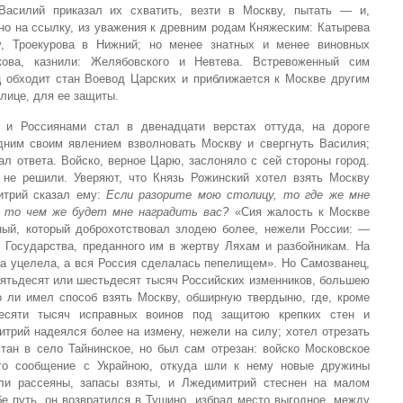
Василий приказал их схватить, везти в Москву, пытать — и,
но на ссылку, из уважения к древним родам Княжеским: Катырева
у, Троекурова в Нижний; но менее знатных и менее виновных
 кова, казнили: Желябовского и Невтева. Встревоженный сим
 обходит стан Воевод Царских и приближается к Москве другим
олице, для ее защиты.
и Россиянами стал в двенадцати верстах оттуда, на дороге
дним своим явлением взволновать Москву и свергнуть Василия;
л ответа. Войско, верное Царю, заслоняло с сей стороны город.
 не решили. Уверяют, что Князь Рожинский хотел взять Москву
итрий сказал ему:
Если разорите мою столицу, то где же мне
 то чем же будет мне наградить вас?
«Сия жалость к Москве
ный, который доброхотствовал злодею более, нежели России: —
Государства, преданного им в жертву Ляхам и разбойникам. На
на уцелела, а вся Россия сделалась пепелищем». Но Самозванец,
пятьдесят или шестьдесят тысяч Российских изменников, большею
 ли имел способ взять Москву, обширную твердыню, где, кроме
есяти тысяч исправных воинов под защитою крепких стен и
трий надеялся более на измену, нежели на силу; хотел отрезать
тан в село Тайнинское, но был сам отрезан: войско Московское
го сообщение с Украйною, откуда шли к нему новые дружины
ли рассеяны, запасы взяты, и Лжедимитрий стеснен на малом
е путь, он возвратился в Тушино, избрал место выгодное, между