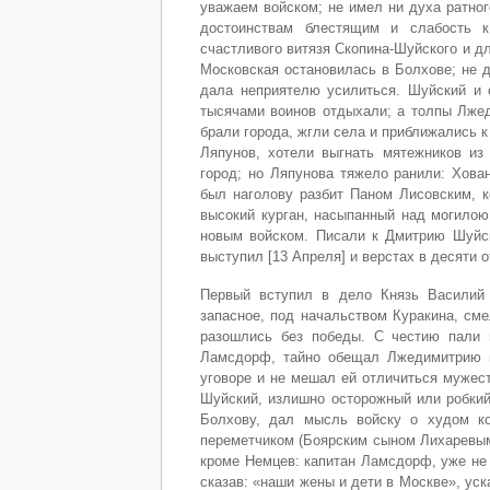
уважаем войском; не имел ни духа ратног
достоинствам блестящим и слабость к
счастливого витязя Скопина-Шуйского и д
Московская остановилась в Болхове; не д
дала неприятелю усилиться. Шуйский и 
тысячами воинов отдыхали; а толпы Лжед
брали города, жгли села и приближались 
Ляпунов, хотели выгнать мятежников из
город; но Ляпунова тяжело ранили: Хова
был наголову разбит Паном Лисовским, к
высокий курган, насыпанный над могило
новым войском. Писали к Дмитрию Шуйск
выступил [13 Апреля] и верстах в десяти 
Первый вступил в дело Князь Василий 
запасное, под начальством Куракина, см
разошлись без победы. С честию пали 
Ламсдорф, тайно обещал Лжедимитрию п
уговоре и не мешал ей отличиться мужес
Шуйский, излишно осторожный или робкий
Болхову, дал мысль войску о худом ко
переметчиком (Боярским сыном Лихаревым
кроме Немцев: капитан Ламсдорф, уже не 
сказав: «наши жены и дети в Москве», ус