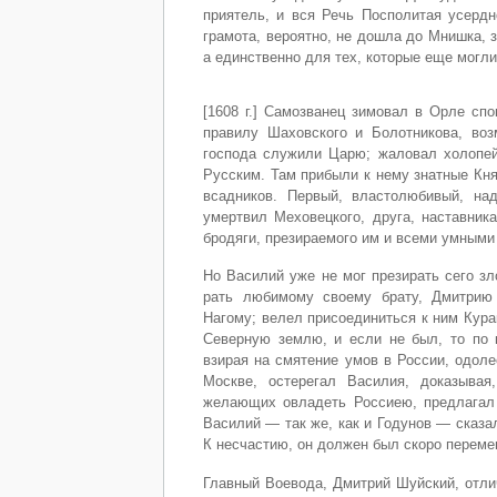
приятель, и вся Речь Посполитая усерд
грамота, вероятно, не дошла до Мнишка, 
а единственно для тех, которые еще могли
[1608 г.] Самозванец зимовал в Орле сп
правилу Шаховского и Болотникова, воз
господа служили Царю; жаловал холопей
Русским. Там прибыли к нему знатные Кн
всадников. Первый, властолюбивый, на
умертвил Меховецкого, друга, наставник
бродяги, презираемого им и всеми умными
Но Василий уже не мог презирать сего зл
рать любимому своему брату, Дмитрию 
Нагому; велел присоединиться к ним Кура
Северную землю, и если не был, то по к
взирая на смятение умов в России, одоле
Москве, остерегал Василия, доказыва
желающих овладеть Россиею, предлагал 
Василий — так же, как и Годунов — сказал
К несчастию, он должен был скоро переме
Главный Воевода, Дмитрий Шуйский, отли