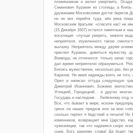
племянником и велел умертвить. Осада
Семенович Куракин из столицы, а Князь
дружинами Московскими достиг берегов Де
но не мог перейти туда, ибо река пок
Московским братьям: «спасите нас! не им
(15 Декабря 1607) остался памятным в наш
восклицая: «лучше умереть, нежели выда
неприятеля, изумленного такою смелос
вылазку. Неприятель между двумя огнями
приспел Куракин, дивиться мужеству д
Воевода, не отличился: только запас го
дал время неприятелю образумиться. Рек
Бились мужественно, несколько раз, без р
Карачев. Не имея надежды взять ни того,
Орел и написал оттуда следующую гра
Димитрий Иоаннович, Божиею милостию 
Углицкий, Городецкий… и других многи
Государь и наследник… Любезному отцу н
Все, что бывает в мире, искони предопр
грехи ли наших предков или за мои собс
сколько терпел я бедствий и печали! Но 
изменников, возвращает мне Царство, ка
чужеземцев, так что надеемся скоро осв
сына. Богу единому слава! Да будет та