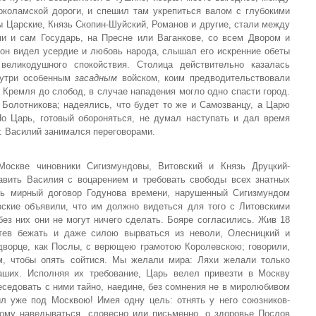
коламской дороги, и спешил там укрепиться валом с глубокими
ы Царские, Князь Скопин-Шуйский, Романов и другие, стали между
и и сам Государь, на Пресне или Ваганкове, со всем Двором и
 он видел усердие и любовь народа, слышал его искренние обеты
великодушного спокойствия. Столица действительно казалась
нутри особенным
засадным
войском, коим предводительствовали
т Кремля до слобод, в случае нападения могло одно спасти город.
 Болотникова; надеялись, что будет то же и Самозванцу, а Царю
о Царь, готовый обороняться, не думал наступать и дал время
: Василий занимался переговорами.
оскве чиновники Сигизмундовы, Витовский и Князь Друцкий-
авить Василия с воцарением и требовать свободы всех знатных
ть мирный договор Годунова времени, нарушенный Сигизмундом
вские объявили, что им должно видеться для того с Литовскими
ез них они не могут ничего сделать. Бояре согласились. Жив 18
отев бежать и даже силою вырваться из неволи, Олесницкий и
дворце, как Послы, с верющею грамотою Королевскою; говорили,
м, чтобы опять сойтися. Мы желали мира: Ляхи желали только
аших. Исполняя их требование, Царь велел привезти в Москву
седовать с ними тайно, наедине, без сомнения не в миролюбивом
 уже под Москвою! Имея одну цель: отнять у него союзников-
ому наведываться, словесно или письменно, о здоровье Послов