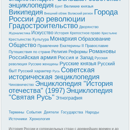
энциклопедия
Великие князья
Бунт
Города
Википедия
Внешний облик
Волжский регион
России до революции
Градостроительство
Дворянство
Искусство
История
Крепостное право
Журналистика
Крестьяне
Монархия
Образование
Культура
Крестьянство
Общество
Правление Екатерины II
Православие
Романовы
Реформы
Религия
Путешествия по стране
Российская армия
Россия и Запад
Русская
Русские князья
Русский
революция
Русские женщины
Советская
быт
Русский характер
Русь
историческая энциклопедия
Энциклопедия "История
Чиновничество
отечества" (1997)
Энциклопедия
"Святая Русь"
Этнография
Термины
События
Деятели
Государства
Народы
Источники
Хронология
История России и сопредельных стран с древнейших времен и до