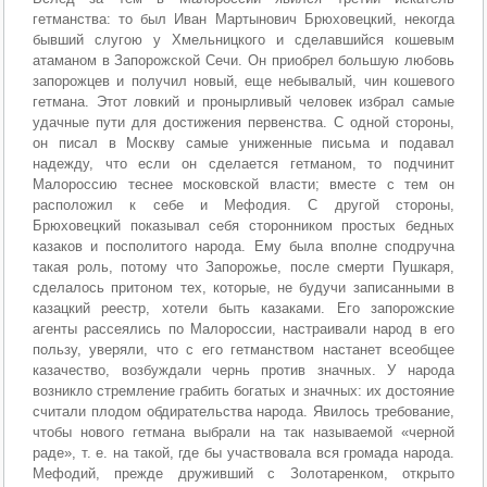
гетманства: то был Иван Мартынович Брюховецкий, некогда
бывший слугою у Хмельницкого и сделавшийся кошевым
атаманом в Запорожской Сечи. Он приобрел большую любовь
запорожцев и получил новый, еще небывалый, чин кошевого
гетмана. Этот ловкий и пронырливый человек избрал самые
удачные пути для достижения первенства. С одной стороны,
он писал в Москву самые униженные письма и подавал
надежду, что если он сделается гетманом, то подчинит
Малороссию теснее московской власти; вместе с тем он
расположил к себе и Мефодия. С другой стороны,
Брюховецкий показывал себя сторонником простых бедных
казаков и посполитого народа. Ему была вполне сподручна
такая роль, потому что Запорожье, после смерти Пушкаря,
сделалось притоном тех, которые, не будучи записанными в
казацкий реестр, хотели быть казаками. Его запорожские
агенты рассеялись по Малороссии, настраивали народ в его
пользу, уверяли, что с его гетманством настанет всеобщее
казачество, возбуждали чернь против значных. У народа
возникло стремление грабить богатых и значных: их достояние
считали плодом обдирательства народа. Явилось требование,
чтобы нового гетмана выбрали на так называемой «черной
раде», т. е. на такой, где бы участвовала вся громада народа.
Мефодий, прежде друживший с Золотаренком, открыто