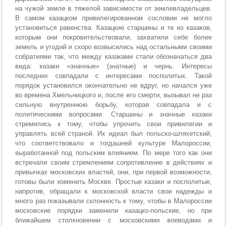
на чужой земле в тяжелой зависимости от землевладельцев.
В самом казацком привилегированном сословии не могло
установиться равенства. Казацкие старшины и те из казаков,
которым они покровительствовали, захватили себе более
земель и угодий и скоро возвысились над остальными своими
собратиями так, что между казаками стали обозначаться два
вида: казаки «значные» (знатные) и чернь. Интересы
последних совпадали с интересами посполитых. Такой
порядок установился окончательно не вдруг, но начался уже
во времена Хмельницкого и, после его смерти, вызывал не раз
сильную внутреннюю борьбу, которая совпадала и с
политическими вопросами. Старшины и значные казаки
стремились к тому, чтобы упрочить свои привилегии и
управлять всей страной. Их идеал был польско-шляхетский,
что соответствовало и тогдашней культуре Малороссии,
выработанной под польским влиянием. По мере того как они
встречали своим стремлениям сопротивление в действиях и
привычках московских властей, они, при первой возможности,
готовы были изменить Москве. Простые казаки и посполитые,
напротив, обращали к московской власти свои надежды и
много раз показывали склонность к тому, чтобы в Малороссии
московские порядки заменили казацко-польские, но при
ближайшем столкновении с московскими воеводами и