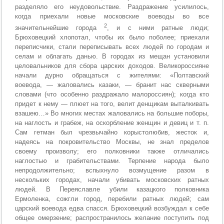
разделяло его неудовольствие. Раздражение усилилось,
когда приехали новые московские воеводы во все
2
значительнейшие города
, и с ними ратные люди;
Брюховецкий хлопотал, чтобы их было поболее; приехали
переписчики, стали переписывать всех людей по городам и
селам и облагать данью. В городах из мещан установили
целовальников для сбора царских доходов. Великороссияне
начали дурно обращаться с жителями: «Полтавский
воевода, — жаловались казаки, — бранит нас скверными
словами (что особенно раздражало малороссиян); когда кто
придет к нему — плюет на того, велит денщикам выталкивать
взашею…» Во многих местах жаловались на большие поборы,
на наглость и грабеж, на оскорбление женщин и девиц и т. п.
Сам гетман был чрезвычайно корыстолюбив, жесток и,
надеясь на покровительство Москвы, не знал пределов
своему произволу; его полковники также отличались
наглостью и грабительствами. Терпение народа было
непродолжительно; вспыхнуло возмущение разом в
нескольких городах, начали убивать московских ратных
людей. В Переяславле убили казацкого полковника
Ермоленка, сожгли город, перебили ратных людей; сам
царский воевода едва спасся. Брюховецкий возбуждал к себе
общее омерзение; распространилось желание поступить под