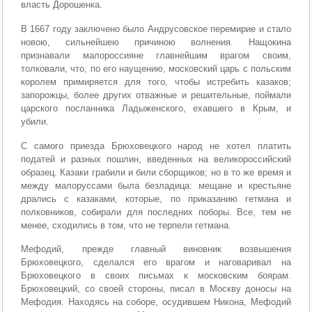
власть Дорошенка.
В 1667 году заключено было Андрусовское перемирие и стало
новою, сильнейшею причиною волнения. Нащокина
признавали малороссияне главнейшим врагом своим,
толковали, что, по его наущению, московский царь с польским
королем примиряется для того, чтобы истребить казаков;
запорожцы, более других отважные и решительные, поймали
царского посланника Ладыженского, ехавшего в Крым, и
убили.
С самого приезда Брюховецкого народ не хотел платить
податей и разных пошлин, введенных на великороссийский
образец. Казаки грабили и били сборщиков; но в то же время и
между малоруссами была безладица: мещане и крестьяне
дрались с казаками, которые, по приказанию гетмана и
полковников, собирали для последних поборы. Все, тем не
менее, сходились в том, что не терпели гетмана.
Мефодий, прежде главный виновник возвышения
Брюховецкого, сделался его врагом и наговаривал на
Брюховецкого в своих письмах к московским боярам.
Брюховецкий, со своей стороны, писал в Москву доносы на
Мефодия. Находясь на соборе, осудившем Никона, Мефодий