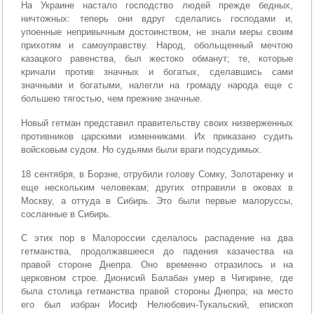
На Украине настало господство людей прежде бедных,
ничтожных: теперь они вдруг сделались господами и,
упоенные непривычным достоинством, не знали меры своим
прихотям и самоуправству. Народ, обольщенный мечтою
казацкого равенства, был жестоко обманут; те, которые
кричали против значных и богатых, сделавшись сами
значными и богатыми, налегли на громаду народа еще с
большею тягостью, чем прежние значные.
Новый гетман представил правительству своих низверженных
противников царскими изменниками. Их приказано судить
войсковым судом. Но судьями были враги подсудимых.
18 сентября, в Борзне, отрубили голову Сомку, Золотаренку и
еще нескольким человекам; других отправили в оковах в
Москву, а оттуда в Сибирь. Это были первые малоруссы,
сосланные в Сибирь.
С этих пор в Малороссии сделалось распадение на два
гетманства, продолжавшееся до падения казачества на
правой стороне Днепра. Оно временно отразилось и на
церковном строе. Дионисий Балабан умер в Чигирине, где
была столица гетманства правой стороны Днепра; на место
его был избран Иосиф Нелюбович-Тукальский, епископ