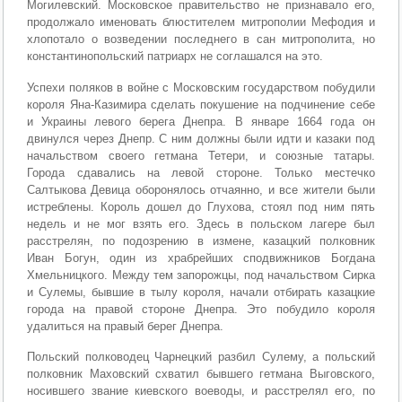
Могилевский. Московское правительство не признавало его,
продолжало именовать блюстителем митрополии Мефодия и
хлопотало о возведении последнего в сан митрополита, но
константинопольский патриарх не соглашался на это.
Успехи поляков в войне с Московским государством побудили
короля Яна-Казимира сделать покушение на подчинение себе
и Украины левого берега Днепра. В январе 1664 года он
двинулся через Днепр. С ним должны были идти и казаки под
начальством своего гетмана Тетери, и союзные татары.
Города сдавались на левой стороне. Только местечко
Салтыкова Девица оборонялось отчаянно, и все жители были
истреблены. Король дошел до Глухова, стоял под ним пять
недель и не мог взять его. Здесь в польском лагере был
расстрелян, по подозрению в измене, казацкий полковник
Иван Богун, один из храбрейших сподвижников Богдана
Хмельницкого. Между тем запорожцы, под начальством Сирка
и Сулемы, бывшие в тылу короля, начали отбирать казацкие
города на правой стороне Днепра. Это побудило короля
удалиться на правый берег Днепра.
Польский полководец Чарнецкий разбил Сулему, а польский
полковник Маховский схватил бывшего гетмана Выговского,
носившего звание киевского воеводы, и расстрелял его, по