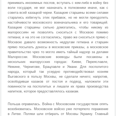
принимать иноземных послов, вступать с кем-либо в войну без
воли государя, не мог назначать в полковники иначе, как с
совета всей казацкой черни. Казацкие старшины всеми силами
старались избегнуть этих прибавок, но не могли преодолеть
настойчивости московского военачальника и его товарищей.
Казацкие старшины сильно домогались, чтобы никому из
малороссиян не позволять сноситься с Москвою помимо
гетмана; и на это не согласились; право же сноситься прямо с
Москвою давало возможность недругам гетмана и старшин
прямо посылать доносы в московские приказы, а московское
правительство чрез то могло иметь тайный надзор за делами
Малороссии. Московские воеводы были посажены в
нескольких малорусских городах: Киеве, Переяславле,
Нежине, Чернигове, Брацлавле и Умани. Для посполитого
народа, который так усердно противодействовал козням
Выговского в пользу Москвы, не сделали ничего; напротив,
освободивши казаков от постоя и подвод, наложили эти
повинности на посполитых и лишали их права производства
напитков, которое предоставлялось казакам.
Польша оправилась. Война с Московским государством опять
возобновилась. Московское войско уже потерпело поражение
в Литве. Поляки шли отбирать от Москвы Украину. Главный