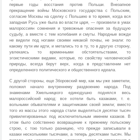
первые годы восстания против Польши. Внезапное
прекращение войны Московского государства с Польским,
согласие Москвы на сделку с Польшею в то время, когда вся
западная Русь уже была во власти царя, — произвели в умах
малороссиян сомнения и тревожные опасения за будущую
судьбу, а вместе с тем колебания и смуты. Народные вожди
не видели под ногами своими никакой почвы, не знали: по
какому пути им идти, и метались то в ту, то в другую сторону,
увлекаясь то временными обстоятельствами, то
эгоистическими видами, которые, по свойству человеческой
природы, всегда берут верх, когда в представлении нет
определенного политического и общественного идеала.
С другой стороны, еще Зборовский мир, как мы уже заметили,
положил начало внутреннему раздвоению народа. Под
знаменами Хмельницкого единодушно поднялся весь
малороссийский народ: все хотели быть казаками, т. е.
вольными обывателями и защитниками своей земли; вместо
того из массы этого народа стали выделяться десятки тысяч
привилегированных под исключительным именем казаков. В
этом было собственно возвращение к прежнему польскому
строю, с тою только разницею, что прежде записывали в
казаки несколькими тысячами, а теперь десятками тысяч. Мы