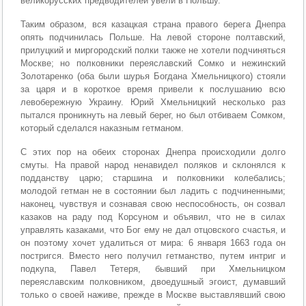
великорусских предводителей увели в Польшу.
Таким образом, вся казацкая страна правого берега Днепра
опять подчинилась Польше. На левой стороне полтавский,
прилуцкий и миргородский полки также не хотели подчиняться
Москве; но полковники переяславский Сомко и нежинский
Золотаренко (оба были шурья Богдана Хмельницкого) стояли
за царя и в короткое время привели к послушанию всю
левобережную Украину. Юрий Хмельницкий несколько раз
пытался проникнуть на левый берег, но был отбиваем Сомком,
который сделался наказным гетманом.
С этих пор на обеих сторонах Днепра происходили долго
смуты. На правой народ ненавидел поляков и склонялся к
подданству царю; старшина и полковники колебались;
молодой гетман не в состоянии был ладить с подчиненными;
наконец, чувствуя и сознавая свою неспособность, он созвал
казаков на раду под Корсуном и объявил, что не в силах
управлять казаками, что Бог ему не дал отцовского счастья, и
он поэтому хочет удалиться от мира: 6 января 1663 года он
постригся. Вместо него получил гетманство, путем интриг и
подкупа, Павел Тетеря, бывший при Хмельницком
переяславским полковником, двоедушный эгоист, думавший
только о своей наживе, прежде в Москве выставлявший свою