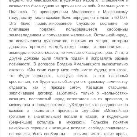
видели, что невозможность удержать народ от стремления в
казачество была одною из причин новых войн Хмельницкого с
Польшею. По присоединении Малороссии к Московскому
государству число казаков было определено только в 60 000.
Это было привилегированное служилое сословие, не
платившее податей, пользовавшееся свободным
землевладением и получавшее жалованье. Остальной народ,
за исключением духовенства, состоял из мещан, которым
давались прежние магдебургские права, и посполитых —
земледельческого класса, не имевшего казацких прав. И те, и
другие должны были платить подати и исправлять разные
повинности. В договоре Богдана Хмельницкого выразительно
сказано: «Мы сами смотр меж себя имети будем; кто казак,
тот будет вольность казацкую иметь, а кто пашенный
крестьянин, тот будет дань обыклую его царскому величеству
отдавать, как и прежде сего». Казацкие старшины,
заключавшие договор, заботились только о «вольностях»
казацких; посполитый народ оставлялся на их произвол, а
между тем в народе осталось убеждение, что раздвоение на
казаков и посполитых произошло случайно: «Можнейшие
(богатые и значительные) попали в казаки, а подлейшие
(беднейшие) остались в мужиках». Польские понятия
неизбежно перешли к казацким вождям; свобода понималась
по-польски; быть свободным — значило иметь такие права,