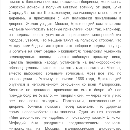
принят с большим почетом, пожалован боярином, женился на
боярской дочери и получил богатую вотчину от царя, близ
Стародуба, сотню Шептаковскую, занимавшую много сел и
деревень, а приехавшие с ним полковники пожалованы в
дворяне. Желая угодить Москве, Брюховецкий сам изъявлял
желание уничтожить местные привилегии края: так, например,
он подавал совет уничтожить привилегии малороссийских
городов, уверял, что мещане тянут на польскую сторону, что
между ними бедные истощаются от поборов и подвод, а купцы
и богатые на счет бедных наживаются; предложил умножить
великорусских воевод, ввести кабацкую продажу вина,
сделать перепись народу, установить на великороссийский
образец целовальников и прислать митрополита из Москвы,
вместо выборного вольными голосами. Чрез все это, по
возвращении в Украину, в начале 1666 года, Брюховецкий
очутился в неприязненном отношении ко всей Малороссии.
Казакам не нравилось производство его в бояре. «У нас
прежде бояр не бывало, — говорили они, — через него у нас
все вольности отходят». Полковники, пожалованные в
дворяне, боялись показать перед казаками, что дорожат
своим новоприобретенным званием. Один из них говорил:
«Мне дворянство не надобно; я по-старому казак!» Епископ
Мефодий был раздражен предположением посылать
митрополита из Москвы; малороссийское духовенство