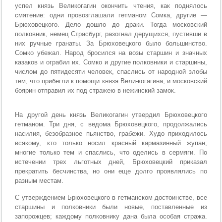
успел князь Великогагин окончить чтения, как поднялось
смятение: одни провозглашали гетманом Сомка, другие —
Брюховецкого. Дело дошло до драки. Тогда московский
полковник, немец Страсбург, разогнал дерущихся, пустивши в
них ручные гранаты. За Брюховецкого было большинство.
Сомко убежал. Народ бросился на возы старшин и значных
казаков и ограбил их. Сомко и другие полковники и старшины,
числом до пятидесяти человек, спаслись от народной злобы
тем, что прибегли к помощи князя Вели-когагина, и московский
боярин отправил их под стражею в нежинский замок.
На другой день князь Великогагин утвердил Брюховецкого
гетманом. Три дня, с ведома Брюховецкого, продолжались
насилия, безобразное пьянство, грабежи. Худо приходилось
всякому, кто только носил красный кармазинный жупан;
многие только тем и спаслись, что оделись в сермяги. По
истечении трех льготных дней, Брюховецкий приказал
прекратить бесчинства, но они еще долго проявлялись по
разным местам.
С утверждением Брюховецкого в гетманском достоинстве, все
старшины и полковники были новые, поставленные из
запорожцев; каждому полковнику дана была особая стража.