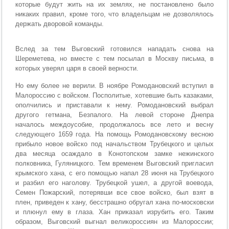
которые будут жить на их землях, не постановлено было
никаких правил, кроме того, что владельцам не дозволялось
держать дворовой команды.
Вслед за тем Выговский готовился нападать снова на
Шереметева, но вместе с тем посылал в Москву письма, в
которых уверял царя в своей верности.
Но ему более не верили. В ноябре Ромодановский вступил в
Малороссию с войском. Посполитые, хотевшие быть казаками,
ополчились и приставали к нему. Ромодановский выбрал
другого гетмана, Безпалого. На левой стороне Днепра
началось междоусобие, продолжалось все лето и весну
следующего 1659 года. На помощь Ромодановскому весною
прибыло новое войско под начальством Трубецкого и целых
два месяца осаждало в Конотопском замке нежинского
полковника, Гуляницкого. Тем временем Выговский пригласил
крымского хана, с его помощью напал 28 июня на Трубецкого
и разбил его наголову. Трубецкой ушел, а другой воевода,
Семен Пожарский, потерявши все свое войско, был взят в
плен, приведен к хану, бесстрашно обругал хана по-московски
и плюнул ему в глаза. Хан приказал изрубить его. Таким
образом, Выговский выгнал великороссиян из Малороссии;