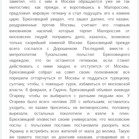
заметил, что с ним в Москве обращаются уже не так
милостиво, как прежде, и воротившись в Малороссию,
предложил мировую гетману и стал подущать его к измене
царю. Брюховецкий увидел, что зашел далеко, что казаки,
раздраженные против Москвы, считают его главным
виновником насилий, которые терпит Малороссия от
московских людей: поправить дело, казалось, возможно
только скорейшей изменой Москве. Брюховецкий прежде
всего сослался с Дорошенком. Последний, вместе с
митрополитом Тукальским, польстил Брюховецкого
надеждою, что он останется гетманом, если станет
действовать с ними заодно и отступится от Москвы.
Брюховецкий собрал на совет своих полковников: все
порешили отторгнуться от Москвы и поддаться турецкому
султану, чтобы, с помощью турок, избавиться от московской
власти. 8 февраля, в Гадяче, Брюховецкий объявил воеводе
Огареву, чтобы он выбирался с ратными людьми вон. У
Огарева было всего человек 200 с небольшим; оставалось
уходить; но казаки бросились на великороссиян, половину
вырезали, остальных поколотили и взяли в плен.
Брюховецкий оповестил своим универсалом, что московские
послы с польскими послами постановили разорить всю
Украину и истребить всех жителей от мала до велика. Такую
же грамоту послал он донским казакам, уговаривая их с