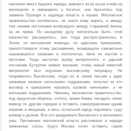
накопили много бедного народа, жившего из-за куска хлеба на
винокурнях и пивоварнях у богатых; они бросились под
знамена Пушкаря в надежде попасть в казаки. Московское
правительство колебалось, не знало кому верить, а между
тем своими поступками возбуждало между старшиной боязнь
за ее права. По казацкому духу желательно было, чтоб
казачество расширялось; оно тогда распространялось в
Литве; но московские воеводы, по царскому приказанию,
препятствовали этому расширению, возвращали самовольно
называвшихся казаками в посполитых, били их кнутом и
батогами. Тогда наступал выбор митрополита, и царский
посланник Бутурлин заявил желание, чтобы новый киевский
митрополит был подчинен московскому патриарху. Не
понравилось Выговскому, когда он, в своем письме к царю
назвавши казаков «вольными» подданными, получил за это
выговор и приказание называть казаков «вечными», а не
вольными подданными. Наконец, московское правительство,
под предлогом обороны, хотело, кроме Киева, посадить своих
воевод по другим городам и оставить самоуправление одним
казакам и мещанам, а весь остальной народ подчинить суду
воевод и дьяков. Все это раздражало Выговского и волновало
умы. Противники московской власти рассеивали в народе
тревожные слухи, будто Москва хочет оставить самое