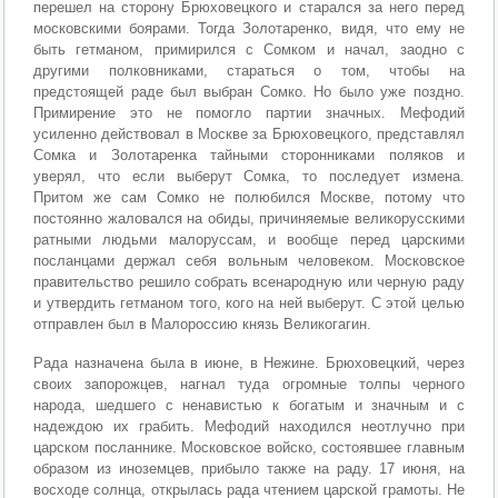
перешел на сторону Брюховецкого и старался за него перед
московскими боярами. Тогда Золотаренко, видя, что ему не
быть гетманом, примирился с Сомком и начал, заодно с
другими полковниками, стараться о том, чтобы на
предстоящей раде был выбран Сомко. Но было уже поздно.
Примирение это не помогло партии значных. Мефодий
усиленно действовал в Москве за Брюховецкого, представлял
Сомка и Золотаренка тайными сторонниками поляков и
уверял, что если выберут Сомка, то последует измена.
Притом же сам Сомко не полюбился Москве, потому что
постоянно жаловался на обиды, причиняемые великорусскими
ратными людьми малоруссам, и вообще перед царскими
посланцами держал себя вольным человеком. Московское
правительство решило собрать всенародную или черную раду
и утвердить гетманом того, кого на ней выберут. С этой целью
отправлен был в Малороссию князь Великогагин.
Рада назначена была в июне, в Нежине. Брюховецкий, через
своих запорожцев, нагнал туда огромные толпы черного
народа, шедшего с ненавистью к богатым и значным и с
надеждою их грабить. Мефодий находился неотлучно при
царском посланнике. Московское войско, состоявшее главным
образом из иноземцев, прибыло также на раду. 17 июня, на
восходе солнца, открылась рада чтением царской грамоты. Не