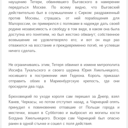
наущению Тетери, обвинявшего Выговского в намерении
передаться Москве. По всему видно, что Выговский
действительно был в соумышлении с Сирком: раздраженный
против Москвы, страшась от ней порабощения для
Малороссии, он примирился с поляками в надежде дать своей
родине независимость и свободу в том виде, в каком она была
доступна его понятиям, но был жестоко обманут; собственное
возвышение не удовлетворяло его; и вот он еще раз
отважился на восстание и преждевременно погиб, не успевши
ничего сделать.
Не ограничиваясь этим, Тетеря обвинил в измене митрополита
Иосифа Тукальского и своего шурина Юрия Хмельницкого,
носившего в пострижении имя Гедеона. Король приказал
отправить обоих в Мариенбургскую крепость, где они
просидели два года.
Брюховецкий по уходе короля сам перешел за Днепр, взял
Канев, Черкасы, но потом отступил назад, а Чарнецкий опять
принудил к повиновению отпавшие от Польши города и
местечки, вошел в Субботово и выбросил из могилы кости
Богдана Хмельницкого. Вскоре сам Чарнецкий был опасно
ранен в одной стычке и сошел с поля действия.