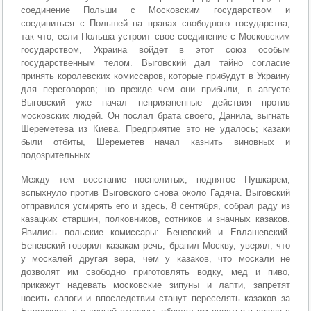
соединение Польши с Московским государством и
соединиться с Польшей на правах свободного государства,
так что, если Польша устроит свое соединение с Московским
государством, Украина войдет в этот союз особым
государственным телом. Выговский дал тайно согласие
принять королевских комиссаров, которые прибудут в Украину
для переговоров; но прежде чем они прибыли, в августе
Выговский уже начал неприязненные действия против
московских людей. Он послал брата своего, Данила, выгнать
Шереметева из Киева. Предприятие это не удалось; казаки
были отбиты, Шереметев начал казнить виновных и
подозрительных.
Между тем восстание посполитых, поднятое Пушкарем,
вспыхнуло против Выговского снова около Гадяча. Выговский
отправился усмирять его и здесь, 8 сентября, собрал раду из
казацких старшин, полковников, сотников и значных казаков.
Явились польские комиссары: Беневский и Евлашевский.
Беневский говорил казакам речь, бранил Москву, уверял, что
у москалей другая вера, чем у казаков, что москали не
дозволят им свободно приготовлять водку, мед и пиво,
прикажут надевать московские зипуны и лапти, запретят
носить сапоги и впоследствии станут переселять казаков за