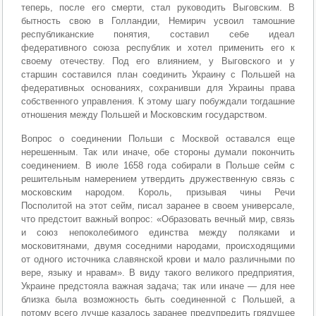
теперь, после его смерти, стал руководить Выговским. В
бытность свою в Голландии, Немирич усвоил тамошние
республиканские понятия, составил себе идеал
федеративного союза республик и хотел применить его к
своему отечеству. Под его влиянием, у Выговского и у
старшин составился план соединить Украину с Польшей на
федеративных основаниях, сохранивши для Украины права
собственного управления. К этому шагу побуждали тогдашние
отношения между Польшей и Московским государством.
Вопрос о соединении Польши с Москвой оставался еще
нерешенным. Так или иначе, обе стороны думали покончить
соединением. В июле 1658 года собирали в Польше сейм с
решительным намерением утвердить дружественную связь с
московским народом. Король, призывая чины Речи
Посполитой на этот сейм, писал заранее в своем универсале,
что предстоит важный вопрос: «Образовать вечный мир, связь
и союз непоколебимого единства между поляками и
московитянами, двумя соседними народами, происходящими
от одного источника славянской крови и мало различными по
вере, языку и нравам». В виду такого великого предприятия,
Украине предстояла важная задача; так или иначе — для нее
близка была возможность быть соединенной с Польшей, а
потому всего лучше казалось заранее предупредить грядущее