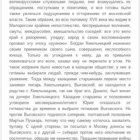
великорусскими служилыми людьми, они возмущались их
обращением, поступками и понятиями, и все готовы были
также увлечься подущениями к отторжению от московской
власти. Таким образом, во всю половину XVII века мы видим в
Малороссии крайнее непостоянство, беспрерывные волнения,
смуты, междоусобия, вмешательство соседей: все это вело
край к разорению, упадку; народ в своих воспоминаниях
прозвал эту эпоху «руиною». Богдан Хмельницкий назначил
своим преемником своего сына, совершенно неспособного
юношу. Только из угождения к нему, да из привычки
повиноваться его воле, казаки ему не перечили в этом. Но
такое избрание было новостью в казацком обществе: у них в
гетманы выбирали людей, прежде чем-нибудь заслуживших
уважение. Тогда между казацкими старшинами первое место
занимал писарь Хмельницкого, Выговский; он находился в
родстве с Хмельницким, так как брат его, Данило, был женат
на дочери Хмельницкого. Казацкие старшины и полковники
уговорили несовершеннолетнего Юрия отказаться от
гетманства до времени и выбрали гетманом Выговского. Но
против Выговского поднялся соперник, полтавский полковник
Мартын Пушкарь, потому что ему самому хотелось захватить
булаву. С одной стороны, он посылал в Москву доносы на
Выговского, а с другой — собирал против него ополчение из
посполитых, обещая им казачество. Предшествовавшие войны