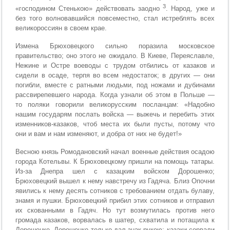
3
«господином Стенькою» действовать заодно
. Народ, уже и
без того волновавшийся повсеместно, стал истреблять всех
великороссиян в своем крае.
Измена Брюховецкого сильно поразила московское
правительство; оно этого не ожидало. В Киеве, Переяславле,
Нежине и Остре воеводы с трудом отбились от казаков и
сидели в осаде, терпя во всем недостаток; в других — они
погибли, вместе с ратными людьми, под ножами и дубинами
рассвирепевшего народа. Когда узнали об этом в Польше —
то поляки говорили великорусским посланцам: «Надобно
нашим государям послать войска — выжечь и перебить этих
изменников-казаков, чтоб места их были пусты, потому что
они и вам и нам изменяют, и добра от них не будет!»
Весною князь Ромодановский начал военные действия осадою
города Котельвы. К Брюховецкому пришли на помощь татары.
Из-за Днепра шел с казацким войском Дорошенко;
Брюховецкий вышел к нему навстречу из Гадяча. Близ Опочни
явились к нему десять сотников с требованием отдать булаву,
знамя и пушки. Брюховецкий прибил этих сотников и отправил
их скованными в Гадяч. Но тут возмутилась против него
громада казаков, ворвалась в шатер, схватила и потащила к
Дорошенке. Дорошенко только дал знак рукою: казаки сорвали