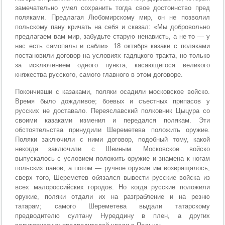
замечательно умел сохранить тогда свое достоинство пред
поляками. Предлагая Любомирскому мир, он не позволил
польскому пану кричать на себя и сказал: «Мы добровольно
предлагаем вам мир, забудьте старую ненависть, а не то — у
нас есть самопалы и сабли». 18 октября казаки с поляками
постановили договор на условиях гадяцкого тракта, но только
за исключением одного пункта, касающегося великого
княжества русского, самого главного в этом договоре.
Покончивши с казаками, поляки осадили московское войско.
Время было дождливое; боевых и съестных припасов у
русских не доставало. Переяславский полковник Цыцура со
своими казаками изменил и передался полякам. Эти
обстоятельства принудили Шереметева положить оружие.
Поляки заключили с ними договор, подобный тому, какой
некогда заключили с Шеиным. Московское войско
выпускалось с условием положить оружие и знамена к ногам
польских панов, а потом — ручное оружие им возвращалось;
сверх того, Шереметев обязался вывести русские войска из
всех малороссийских городов. Но когда русские положили
оружие, поляки отдали их на разграбление и на резню
татарам; самого Шереметева выдали татарскому
предводителю султану Нуреддину в плен, а других