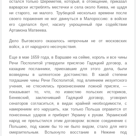
остался только Шереметев, который, в отомщение, приказал
варварски истреблять местечки и села около Киева, не щадя
ни старого, ни малого. Трубецкой несколько времени после
своего поражения не мог двинуться в Малороссию: в войске
его сделался бунт, насилу укрощенный при содействии
Артамона Матвеева.
Дело Выговского оказалось непрочным не от московских
войск, а от народного несочувствия.
Еще в мае 1659 года, в Варшаве на сейме, король и все чины
Речи Посполитой утвердили присягою Гадяцкий договор, а
казацкие посланники, приехавшие для этого дела, были
возведены в шляхетское достоинство. В какой степени
тогдашние чины Речи Посполитой, под влиянием иезуитского
учения, не стеснялись произнесением ложной присяги, —
показывает то, что, по известию польских историков,
Беневский, заключивший Гадяцкий договор, уговорил
сенаторов согласиться, в видах крайней необходимости, с
намерением его нарушить, как только Польша оправится от
понесенных ударов и приберет Украину к рукам. Украинский
народ не прельстился этим договором: всякое соединение с
Польшею, под каким бы то ни было видом, стало для него
омерзительным. Вспыхнуло восстание в Нежине под