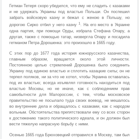
Гетман Тетеря скоро убедился, что ему не сладить с казаками
и не удержать Украины под властью Польши. Он поспешил
забрать войсковую казну и бежал с женою в Польшу, но
1
дорогою Сирко отбил у него казну
. На его место в Украине
одна партия, при помощи Орды, избрала Стефана Опару, а
другая, также с помощью татар, низвергла Опару и посадила
гетманом Петра Дорошенка: это произошло в 1665 году.
С этих пор до 1677 года история южнорусского казачества,
главным образом, вращается около этой личности.
Постоянною целью стремлений Дорошенка было соединить
Украину под единою властью и сплотить казацкие силы; он не
терпел поляков, ни за что не хотел, чтобы Украина оставалась
под их властью; всегда изъявлял готовность находиться под
властью Москвы, но не иначе, как с соблюдением прав
самобытности для Малороссии, с тем, чтобы московское
правительство не посылало туда своих воевод, не мешалось
во внутренние дела и обращалось с казаками, как с народом
вольным. Обстоятельства препятствовали ему со всех сторон
к достижению такого политического идеала, и он должен был
вести тяжелую напрасную борьбу с ними.
Осенью 1665 года Брюховецкий отправился в Москву, там был