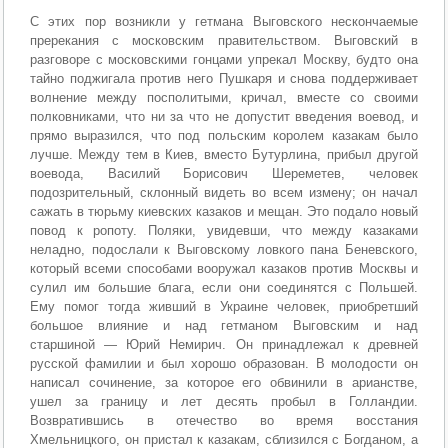
С этих пор возникли у гетмана Выговского нескончаемые
пререкания с московским правительством. Выговский в
разговоре с московскими гонцами упрекал Москву, будто она
тайно поджигала против него Пушкаря и снова поддерживает
волнение между посполитыми, кричал, вместе со своими
полковниками, что ни за что не допустит введения воевод, и
прямо выразился, что под польским королем казакам было
лучше. Между тем в Киев, вместо Бутурлина, прибыл другой
воевода, Василий Борисович Шереметев, человек
подозрительный, склонный видеть во всем измену; он начал
сажать в тюрьму киевских казаков и мещан. Это подало новый
повод к ропоту. Поляки, увидевши, что между казаками
неладно, подослали к Выговскому ловкого пана Беневского,
который всеми способами вооружал казаков против Москвы и
сулил им большие блага, если они соединятся с Польшей.
Ему помог тогда живший в Украине человек, приобретший
большое влияние и над гетманом Выговским и над
старшиной — Юрий Немирич. Он принадлежал к древней
русской фамилии и был хорошо образован. В молодости он
написал сочинение, за которое его обвинили в арианстве,
ушел за границу и лет десять пробыл в Голландии.
Возвратившись в отечество во время восстания
Хмельницкого, он пристал к казакам, сблизился с Богданом, а