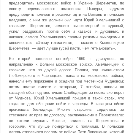
предводитель московских войск в Украине Шереметев, по
совету переяславского полковника Цыцуры, задумал
предупредить поляков и решился идти на Волынь в польские
владения, с ним же должен был идти Юрий Хмельницкий с
казаками. Шереметев, человек высокомерный и суровый,
успел раздражить против себя и казаков, и духовных, и
наконец самого Хмельницкого своими резкими выходками и
спесивостью: «Этому гетманишке, — сказал о Хмельницком
Шереметев, — идет лучше гусей пасти, чем гетмановать».
Во второй половине сентября 1660 г. двинулось по
направлению к Волыни московское войско. Хмельницкий с
казаками шел по другой дороге. Поляки, под начальством
Любомирского и Чарнецкого, напали на московское войско,
нанесли ему поражение и осадили под местечком Чудновом;
потом поляки вместе с татарами, 7 октября, напали на
казацкий обоз под местечком Слободищем за несколько верст
от Чуднова. Юрий Хмельницкий пришел в такой страх, что
тогда же дал обещание пойти в чернецы. В казацком обозе
произошла безладица. Многие старшины сердились за
стеснение их прав по договору, заключенному в Переяславле:
не хотели служить Москве, злились на Шереметева и
говорили, что лучше помириться с поляками. В польский
лагерь отправился послом от войска Петр Дорошенко, который