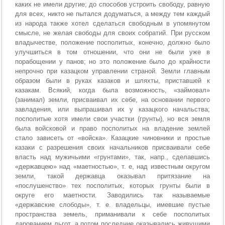
каких не имели другие; до способов устроить свободу, равную
для всех, никто не пытался додуматься, а между тем каждый
из народа также хотел сделаться свободным в упомянутом
смысле, не желая свободы для своих собратий. При русском
владычестве, положение посполитых, конечно, должно было
улучшиться в том отношении, что они не были уже в
порабощении у панов; но это положение было до крайности
непрочно при казацком управлении страной. Земли главным
образом были в руках казаков и шляхты, приставшей к
казакам. Всякий, когда была возможность, «займовал»
(занимал) земли, присваивал их себе, на основании первого
завладения, или выпрашивал их у казацкого начальства;
посполитые хотя имели свои участки (грунты), но вся земля
была войсковой и право посполитых на владение землей
стало зависеть от «войска». Казацкие чиновники и простые
казаки с разрешения своих начальников присваивали себе
власть над мужичьими «грунтами», так, напр., сделавшись
«державцею» над «маетностью», т. е, над известным округом
земли, такой державца оказывал притязание на
«послушенство» тех посполитых, которых грунты были в
округе его маетности. Заводились так называемые
«державские слободы», т. е. владельцы, имевшие пустые
пространства земель, приманивали к себе посполитых
дарованием льгот, а потом последние оказывались живущими