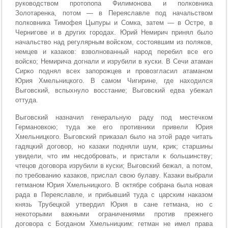
руководством протопопа Филимонова и полковника
Золотаренка, потом — в Переяславле под начальством
полковника Тимофея Цыпуры и Сомка, затем — в Остре, в
Чернигове и в других городах. Юрий Немирич принял было
начальство над регулярным войском, состоявшим из поляков,
немцев и казаков: взволнованный народ перебил все его
войско; Немирича догнали и изрубили в куски. В Сечи атаман
Сирко поднял всех запорожцев и провозгласил атаманом
Юрия Хмельницкого. В самом Чигирине, где находился
Выговский, вспыхнуло восстание; Выговский едва убежал
оттуда.
Выговский назначил генеральную раду под местечком
Германовкою; туда же его противники привели Юрия
Хмельницкого. Выговский приказал было на этой раде читать
гадяцкий договор, но казаки подняли шум, крик; старшины
увидели, что им несдобровать, и пристали к большинству;
чтецов договора изрубили в куски; Выговский бежал, а потом,
по требованию казаков, прислал свою булаву. Казаки выбрали
гетманом Юрия Хмельницкого. В октябре собрана была новая
рада в Переяславле, и прибывший туда с царским наказом
князь Трубецкой утвердил Юрия в сане гетмана, но с
некоторыми важными ограничениями против прежнего
договора с Богданом Хмельницким: гетман не имел права