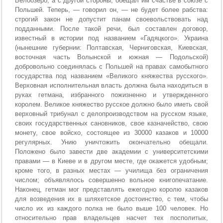
Белоозеро; а с другой стороны, обещал им счастье в союзе с
Польшей. Теперь, — говорил он, — не будет более рабства:
строгий закон не допустит панам своевольствовать над
подданными. После такой речи, был составлен договор,
известный в истории под названием «Гадяцкого». Украина
(нынешние губернии: Полтавская, Черниговская, Киевская,
восточная часть Волынской и южная — Подольской)
добровольно соединялась с Польшей на правах самобытного
государства под названием «Великого княжества русского».
Верховная исполнительная власть должна была находиться в
руках гетмана, избранного пожизненно и утвержденного
королем. Великое княжество русское должно было иметь свой
верховный трибунал с делопроизводством на русском языке,
своих государственных сановников, свое казначейство, свою
монету, свое войско, состоящее из 30000 казаков и 10000
регулярных. Унию уничтожить окончательно обещали.
Положено было завести две академии с университетскими
правами — в Киеве и в другом месте, где окажется удобным;
кроме того, в разных местах — училища без ограничения
числом; объявлялось совершенно вольное книгопечатание.
Наконец, гетман мог представлять ежегодно королю казаков
для возведения их в шляхетское достоинство, с тем, чтобы
число их из каждого полка не было выше 100 человек. Но
относительно прав владельцев насчет тех посполитых,