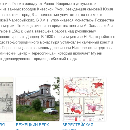
ыни в 25 км к западу от Ровно. Впервые в документах
ин из важных городов Киевской Руси, резиденция сыновей Юрия
 нашествия город был полностью уничтожен, на его месте
язей Чарторыйских. В XV в. упоминается монастырь Рождества
ницким. По инициативе и на средства княгини А. Заславской из
ыре в 1561 г. была завершена работа над рукописным
монастыре в с. Дворец. В 1630 г. по инициативе Н. Чарторыйского
дество-Богородичного монастыря установлен каменный крест и
а Пересопницы сохранилась деревянная Николаевская церковь
ологический центр «Пересопница», который включает Музей
т древнерусского городища «Княжий град».
ЛЯ
БЕЖЕЦКИЙ ВЕРХ
БЕРЕСТЕЙСКАЯ