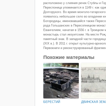
расположено у слияния речек Стублы и Гор
Переспоница упоминается в 1149 г. как од
Долгорукого. Во время монголо-татарского
появилось небольшое село во владении кн
Богородицы, именовавшийся также Пересоп
рода Гольшанских в Пересопницком монаст
Евангелием, начатая в 1556 г. в Троицком 
монастырь стал иезуитским. На месте Рож
памятный знак. В западной части городищ
(XIX в.). В 2011 г. открыт культурно-архе
Первокниги и реконструированный фрагмен
Похожие материалы
БЕРЕСТИЙ
ДВИНСКАЯ ЗЕМ