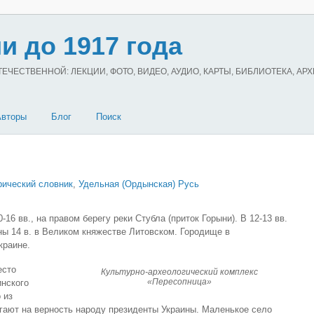
и до 1917 года
ЧЕСТВЕННОЙ: ЛЕКЦИИ, ФОТО, ВИДЕО, АУДИО, КАРТЫ, БИБЛИОТЕКА, АР
Авторы
Блог
Поиск
рический словник
,
Удельная (Ордынская) Русь
вв., на правом берегу реки Стубла (приток Горыни). В 12-13 вв.
ны 14 в. в Великом княжестве Литовском. Городище в
краине.
есто
Культурно-археологический комплекс
«Пересопница»
инского
 из
гают на верность народу президенты Украины. Маленькое село