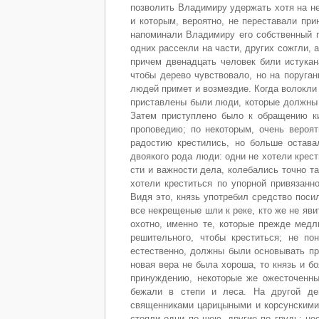
позво­лить Владимиру удержать хотя на н
и кото­рым, вероятно, не переставали при
напомина­ли Владимиру его собственный г
одних рассекли на части, других сожгли, 
причем двенадцать человек били истукана
чтобы дерево чувствова­ло, но на поруга
людей примет и возмездие. Когда волокли 
приставлены были люди, кото­рые должны б
Затем приступлено было к обраще­нию к
проповедию; по некоторым, очень вероят
радостию крестились, но больше остава
двоякого рода люди: одни не хотели крест
сти и важности дела, колебались точно т
хо­тели креститься по упорной привязанн
Видя это, князь употребил средство посил
все некреще­ные шли к реке, кто же не яв
охотно, именно те, которые прежде медл
решительно­го, чтобы креститься; не п
естественно, должны были основывать пр
новая вера не была хороша, то князь и б
принуждению, некоторые же ожесточенны
бежали в степи и леса. На другой де
священниками царицыными и корсунскими 
стояли одни по шею, другие по грудь; не