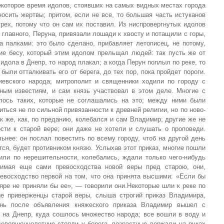
екоторое время идо­лов, стоявших на самых видных местах города
носить жертвы; при­том, если не все, то большая часть истуканов
рех, потому что он сам их поставил. Из ниспровергнутых идолов
а главного, Перуна, привязали лошади к хвосту и потащили с горы,
 палками: это было сделано, при­бавляет летописец, не потому,
ние бесу, который этим идолом прель­щал людей: так пусть же от
идола в Днепр, то народ плакал; а когда Перун поплыл по реке, то
ыли отталкивать его от берега, до тех пор, пока пройдет пороги.
иевского народа; митрополит и священники ходили по городу с
­ным известиям, и сам князь участвовал в этом деле. Многие с
лось таких, которые не соглашались на это; между ними были
иться не по сильной привязанности к древней религии, но по ново­
ак же, как, по преданию, колебался и сам Владимир; другие же не
ости к старой ве­ре; они даже не хотели и слушать о проповеди.
ьнее: он послал пове­стить по всему городу, чтоб на другой день
ится, будет противником князю. Услыхав этот приказ, многие пошли
или по нерешительно­сти, колебались, ждали только чего-нибудь
онимая еще сами превосходст­ва новой веры пред старою, они,
евосходство первой на том, что она принята высшими: «Если бы
ояре не приняли бы ее», — говорили они.Некоторые шли к реке по
е приверженцы старой веры, слыша стро­гий приказ Владимира,
нь после объявления княжеского приказа Владимир вышел с
на Днепр, куда сошлось множество народа; все вошли в воду и
совер­шеннолетние стояли у берега, возрастные держали на руках