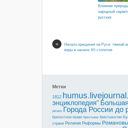
Влияние природы
народный характ
русских
«
Начало крещения на Руси: тяжкий 
веры в начале XII столетия
Метки
humus.livejourna
1812
энциклопедия"
Большая
Города России до
регион
Ку
Крепостное право
Крестьянство
Крестьяне
Романов
Реформы
Религия
стране