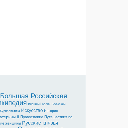
Большая Российская
икипедия
Внешний облик
Волжский
Искусство
История
Журналистика
атерины II
Православие
Путешествия по
Русские князья
кие женщины