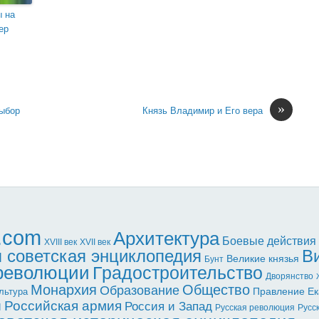
 на
ер
»
выбор
Князь Владимир и Его вера
l.com
Архитектура
Боевые действия
XVII век
XVIII век
 советская энциклопедия
В
Великие князья
Бунт
 революции
Градостроительство
Дворянство
Монархия
Общество
Образование
Правление Ек
льтура
ы
Российская армия
Россия и Запад
Русская революция
Русс