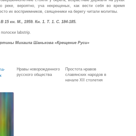
 реке, вероятно, уча некрещеных, как вести себя во время
есто их восп­риемников, священники на берегу читали молитвы.
 кн. М., 1959. Кн. 1. Т. 1. С. 184-185.
полоски labstrip.
ртины Михаила Шанькова «Крещение Руси»
Нравы но­ворожденного
Простота нравов
ла­
русского общества
славянских народов в
к
начале XII столетия