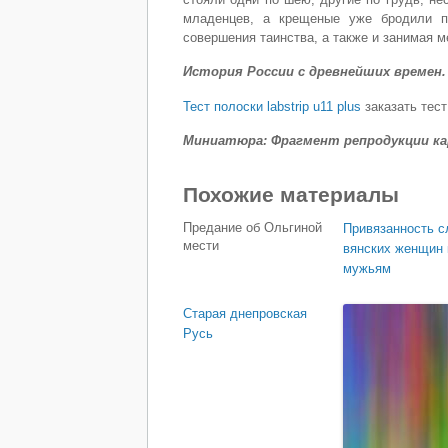
младенцев, а крещеные уже бродили по
совершения таинства, а также и занимая м
История России с древнейших времен. В 15
Тест полоски labstrip u11 plus
заказать тест 
Миниатюра: Фрагмент репродукции ка
Похожие материалы
Предание об Ольгиной
Привязанность с
мести
вянских женщин 
мужьям
Старая днепровская
Русь