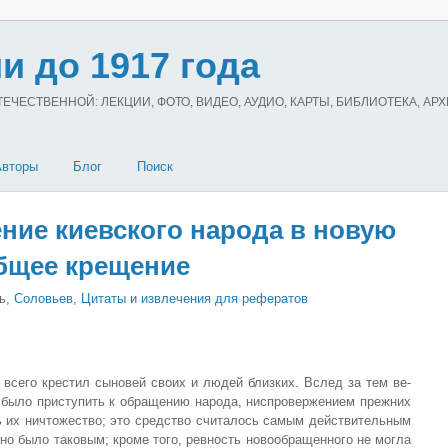
и до 1917 года
ЧЕСТВЕННОЙ: ЛЕКЦИИ, ФОТО, ВИДЕО, АУДИО, КАРТЫ, БИБЛИОТЕКА, АР
Авторы
Блог
Поиск
ние киевского народа в новую
Общее крещение
ь,
Соловьев
,
Цитаты и извлечения для рефератов
сего кре­стил сыновей своих и людей близких. Вслед за тем ве­
 было присту­пить к обращению народа, ниспровержением прежних
 их ничтоже­ство; это средство считалось самым действительным
ьно было таковым; кроме того, ревность новообращенного не могла