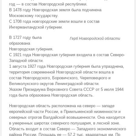
год — в состав Новгородской республики.
В 1478 году Новгородская земля была подчинена
Московскому государству.
С 1708 года новгородские земли вошли в состав
Ингерманландской губернии.
В 1727 году была
Герб Новгородской области
образована
Новгородская губерния.
С 1921 года Новгородская губерния входила в состав Северо-
Западной области.
1 августа 1927 года Новгородская губерния была упразднена,
территория современной Новгородской области вошла в
состав Новгородского, Боровичского, Череповецкого и
Великолукского округов Ленинградской области.
Указом Президиума Верховного Совета СССР от 5 июля 1944
года была образована Новгородская область.
Новгородская область расположена на северо — западе
европейской части России, в Приильменской низменности и
северных отрогов Валдайской возвышенности. Она находится
в умеренных широтах северного полушария, в лесной зоне.
Область входит в состав Северо — Западного экономического
района России. Площадь ее — 57,2 тыс. квадратных км. По