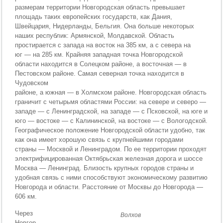
размерам территории Новгородская область превышает
площадь таких европейских государств, как Дания,
Швейцария, Нидерланды, Бельгия. Она больше некоторых
наших республик: Армянской, Молдавской. Область
простирается с запада на восток на 385 км, а с севера на
юг — на 285 км. Крайняя западная точка Новгородской
области находится в Солецком районе, а восточная — в
Пестовском районе. Cамая северная точка находится в
Чудовском
районе, а южная — в Холмском районе. Новгородская область
граничит с четырьмя областями России: на севере и северо —
западе — с Ленинградской, на западе — с Псковской, на юге и
юго — востоке — с Калининской, на востоке — с Вологодской.
Географическое положение Новгородской области удобно, так
как она имеет хорошую связь с крупнейшими городами
страны — Москвой и Ленинградом. По ее территории проходят
электрифицированная Октябрьская железная дорога и шоссе
Москва — Ленинград. Близость крупных городов страны и
удобная связь с ними способствуют экономическому развитию
Новгорода и области. Расстояние от Москвы до Новгорода —
606 км.
Через
Волхов
Новгор