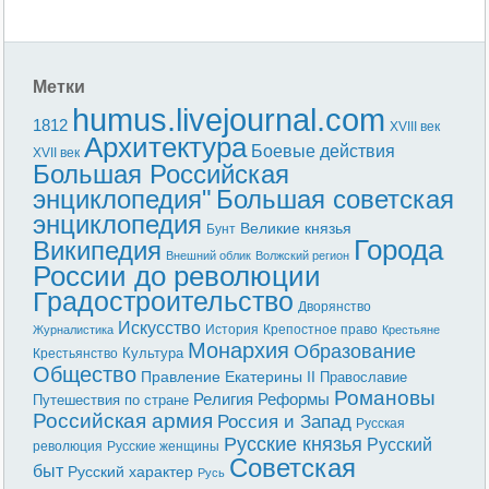
Метки
humus.livejournal.com
1812
XVIII век
Архитектура
Боевые действия
XVII век
Большая Российская
энциклопедия"
Большая советская
энциклопедия
Великие князья
Бунт
Города
Википедия
Внешний облик
Волжский регион
России до революции
Градостроительство
Дворянство
Искусство
История
Крепостное право
Журналистика
Крестьяне
Монархия
Образование
Культура
Крестьянство
Общество
Правление Екатерины II
Православие
Романовы
Реформы
Религия
Путешествия по стране
Российская армия
Россия и Запад
Русская
Русские князья
Русский
революция
Русские женщины
Советская
быт
Русский характер
Русь