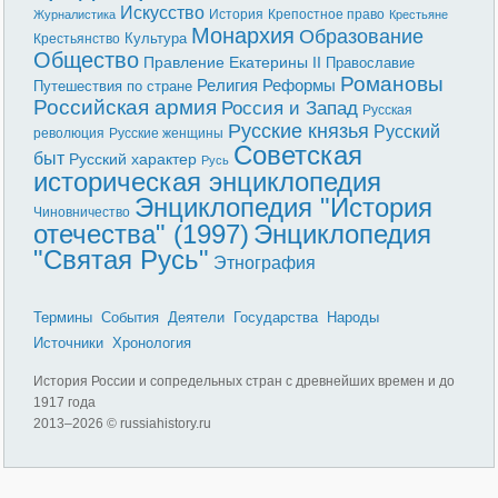
Искусство
История
Крепостное право
Журналистика
Крестьяне
Монархия
Образование
Культура
Крестьянство
Общество
Правление Екатерины II
Православие
Романовы
Реформы
Религия
Путешествия по стране
Российская армия
Россия и Запад
Русская
Русские князья
Русский
революция
Русские женщины
Советская
быт
Русский характер
Русь
историческая энциклопедия
Энциклопедия "История
Чиновничество
отечества" (1997)
Энциклопедия
"Святая Русь"
Этнография
Термины
События
Деятели
Государства
Народы
Источники
Хронология
История России и сопредельных стран с древнейших времен и до
1917 года
2013–
2026 © russiahistory.ru