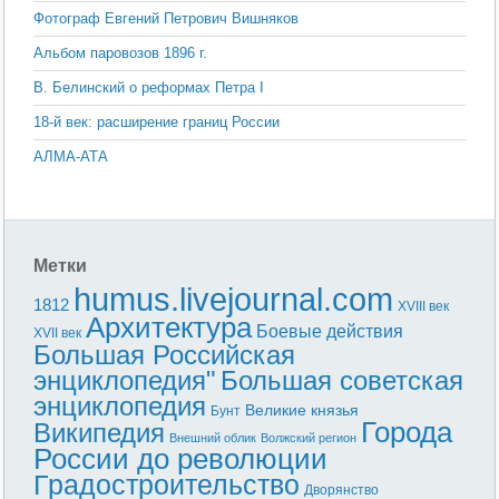
Фотограф Евгений Петрович Вишняков
Альбом паровозов 1896 г.
В. Белинский о реформах Петра I
18-й век: расширение границ России
АЛМА-АТА
Метки
humus.livejournal.com
1812
XVIII век
Архитектура
Боевые действия
XVII век
Большая Российская
энциклопедия"
Большая советская
энциклопедия
Великие князья
Бунт
Города
Википедия
Внешний облик
Волжский регион
России до революции
Градостроительство
Дворянство