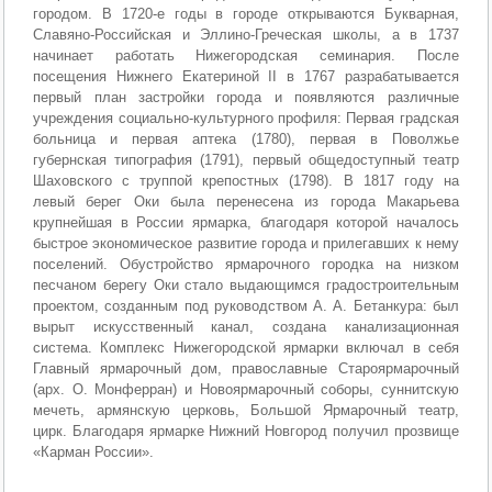
городом. В 1720-е годы в городе открываются Букварная,
Славяно-Российская и Эллино-Греческая школы, а в 1737
начинает работать Нижегородская семинария. После
посещения Нижнего Екатериной II в 1767 разрабатывается
первый план застройки города и появляются различные
учреждения социально-культурного профиля: Первая градская
больница и первая аптека (1780), первая в Поволжье
губернская типография (1791), первый общедоступный театр
Шаховского с труппой крепостных (1798). В 1817 году на
левый берег Оки была перенесена из города Макарьева
крупнейшая в России ярмарка, благодаря которой началось
быстрое экономическое развитие города и прилегавших к нему
поселений. Обустройство ярмарочного городка на низком
песчаном берегу Оки стало выдающимся градостроительным
проектом, созданным под руководством А. А. Бетанкура: был
вырыт искусственный канал, создана канализационная
система. Комплекс Нижегородской ярмарки включал в себя
Главный ярмарочный дом, православные Староярмарочный
(арх. О. Монферран) и Новоярмарочный соборы, суннитскую
мечеть, армянскую церковь, Большой Ярмарочный театр,
цирк. Благодаря ярмарке Нижний Новгород получил прозвище
«Карман России».