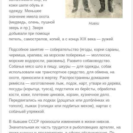
кожи шили обувь и
одежду. Меньшее
значение имела охота
(медведь, олень, пушной
Нивхи
зверь и пр.). Зверя
добывали при помощи
петель, самострелов, копий, а с конца XIX века — ружей.
Подсобное занятие — собирательство (ягоды, корни сараны,
черемша, крапива; на морском побережье — моллюски,
морские водоросли, раковины). Развито собаководство.
Собачье мясо шло в пищу, шкуры — для одежды, собак
использовали как транспортное средство, для обмена, на
охоте, приносили в жертву. Распространены домашние
ремёсла — изготовление лыж, лодок, нарт, утвари из дерева,
посуды (корытца, туеса), подстилок из берёсты, обработка
кости, кожи, плетение циновок, корзин, кузнечное дело.
Передвигались на лодках (дощатых или долблёнках из
тополя), лыжах (голицах или подбитых мехом), нартах с
собачьей упряжкой.
В бывшем СССР произошли изменения в жизни нивхов.
Значительная их часть трудится в рыболовецких артелях, на
промышленных предприятиях, в сфере обслуживания. По