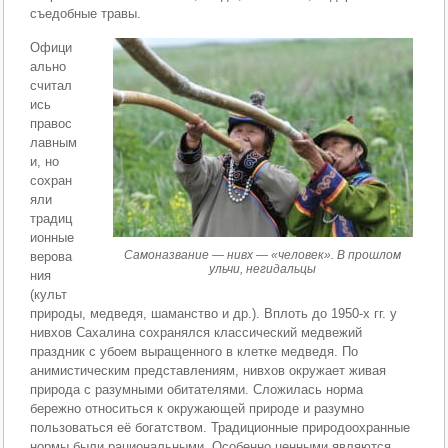
съедобные травы.
Офици
ально
считал
ись
правос
лавным
и, но
сохран
яли
традиц
ионные
Самоназвание — нивх — «человек». В прошлом
верова
ульчи, негидальцы
ния
(культ
природы, медведя, шаманство и др.). Вплоть до 1950-х гг. у
нивхов Сахалина сохранялся классический медвежий
праздник с убоем выращенного в клетке медведя. По
анимистическим представлениям, нивхов окружает живая
природа с разумными обитателями. Сложилась норма
бережно относиться к окружающей природе и разумно
пользоваться её богатством. Традиционные природоохранные
нормы были рациональными. Особенно ценными являются