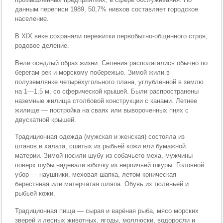
данным переписи 1989, 50,7% нивхов составляет городское
население.
В XIX веке сохраняли пережитки первобытно-общинного строя,
родовое деление.
Вели оседлый образ жизни. Селения располагались обычно по
берегам рек и морскому побережью. Зимой жили в
полуземлянке четырёхугольного плана, углублённой в землю
на 1—1,5 м, со сферической крышей. Были распространены
наземные жилища столбовой конструкции с канами. Летнее
жилище — постройка на сваях или вывороченных пнях с
двускатной крышей.
Традиционная одежда (мужская и женская) состояла из
штанов и халата, сшитых из рыбьей кожи или бумажной
материи. Зимой носили шубу из собачьего меха, мужчины
поверх шубы надевали юбочку из нерпичьей шкуры. Головной
убор — наушники, меховая шапка, летом коническая
берестяная или матерчатая шляпа. Обувь из тюленьей и
рыбьей кожи.
Традиционная пища — сырая и варёная рыба, мясо морских
зверей и лесных животных, ягоды, моллюски, водоросли и