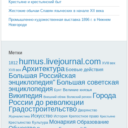
Крестьяне и крестьянский быт
Жестокие обычаи Славян языческих в начале XII века
Промышленно-художественная выставка 1896 г. в Нижнем
Новгороде
Метки
humus.livejournal.com
1812
XVIII век
Архитектура
Боевые действия
XVII век
Большая Российская
энциклопедия"
Большая советская
энциклопедия
Великие князья
Бунт
Города
Википедия
Внешний облик
Волжский регион
России до революции
Градостроительство
Дворянство
Искусство
История
Крепостное право
Журналистика
Крестьяне
Монархия
Образование
Культура
Крестьянство