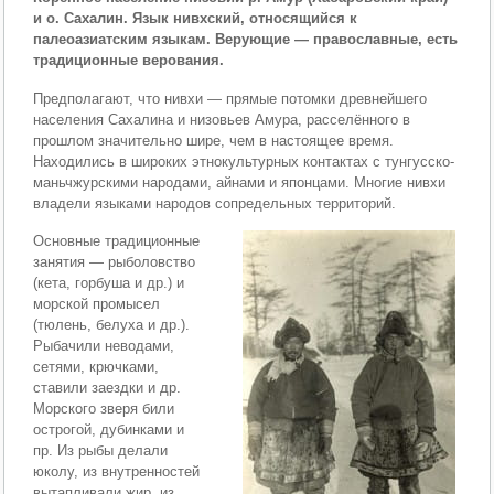
и о. Сахалин. Язык нивхский, относящийся к
палеоазиатским языкам. Верующие — православные, есть
традиционные верования.
Предполагают, что нивхи — прямые потомки древнейшего
населения Сахалина и низовьев Амура, расселённого в
прошлом значительно шире, чем в настоящее время.
Находились в широких этнокультурных контактах с тунгусско-
маньчжурскими народами, айнами и японцами. Многие нивхи
владели языками народов сопредельных территорий.
Основные традиционные
занятия — рыболовство
(кета, горбуша и др.) и
морской промысел
(тюлень, белуха и др.).
Рыбачили неводами,
сетями, крючками,
ставили заездки и др.
Морского зверя били
острогой, дубинками и
пр. Из рыбы делали
юколу, из внутренностей
вытапливали жир, из