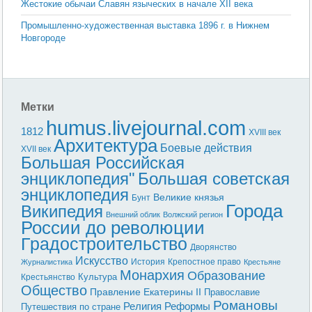
Жестокие обычаи Славян языческих в начале XII века
Промышленно-художественная выставка 1896 г. в Нижнем
Новгороде
Метки
humus.livejournal.com
1812
XVIII век
Архитектура
Боевые действия
XVII век
Большая Российская
энциклопедия"
Большая советская
энциклопедия
Великие князья
Бунт
Города
Википедия
Внешний облик
Волжский регион
России до революции
Градостроительство
Дворянство
Искусство
История
Крепостное право
Журналистика
Крестьяне
Монархия
Образование
Культура
Крестьянство
Общество
Правление Екатерины II
Православие
Романовы
Реформы
Религия
Путешествия по стране