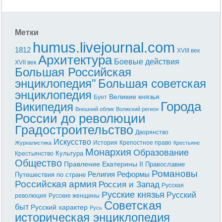
Метки
humus.livejournal.com
1812
XVIII век
Архитектура
Боевые действия
XVII век
Большая Российская
энциклопедия"
Большая советская
энциклопедия
Великие князья
Бунт
Города
Википедия
Внешний облик
Волжский регион
России до революции
Градостроительство
Дворянство
Искусство
История
Крепостное право
Журналистика
Крестьяне
Монархия
Образование
Культура
Крестьянство
Общество
Правление Екатерины II
Православие
Романовы
Реформы
Религия
Путешествия по стране
Российская армия
Россия и Запад
Русская
Русские князья
Русский
революция
Русские женщины
Советская
быт
Русский характер
Русь
историческая энциклопедия