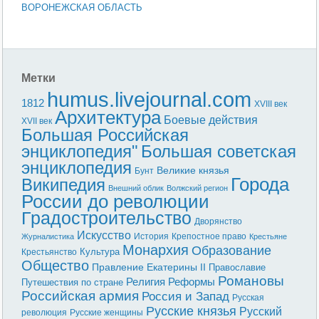
ВОРОНЕЖСКАЯ ОБЛАСТЬ
Метки
humus.livejournal.com
1812
XVIII век
Архитектура
Боевые действия
XVII век
Большая Российская
энциклопедия"
Большая советская
энциклопедия
Великие князья
Бунт
Города
Википедия
Внешний облик
Волжский регион
России до революции
Градостроительство
Дворянство
Искусство
История
Крепостное право
Журналистика
Крестьяне
Монархия
Образование
Культура
Крестьянство
Общество
Правление Екатерины II
Православие
Романовы
Реформы
Религия
Путешествия по стране
Российская армия
Россия и Запад
Русская
Русские князья
Русский
революция
Русские женщины