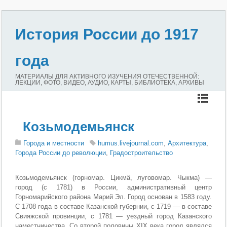
История России до 1917
года
МАТЕРИАЛЫ ДЛЯ АКТИВНОГО ИЗУЧЕНИЯ ОТЕЧЕСТВЕННОЙ:
ЛЕКЦИИ, ФОТО, ВИДЕО, АУДИО, КАРТЫ, БИБЛИОТЕКА, АРХИВЫ
Козьмодемьянск
Города и местности
humus.livejournal.com
,
Архитектура
,
Города России до революции
,
Градостроительство
Козьмодемьянск (горномар. Цикмӓ, луговомар. Чыкма) —
город (с 1781) в России, административный центр
Горномарийского района Марий Эл. Город основан в 1583 году.
С 1708 года в составе Казанской губернии, с 1719 — в составе
Свияжской провинции, с 1781 — уездный город Казанского
наместничества. Со второй половины XIX века город являлся