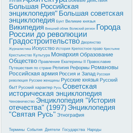
XVII век
Большая Российская
энциклопедия"
Большая советская
энциклопедия
Великие князья
Бунт
Города
Википедия
Внешний облик
Волжский регион
России до революции
Градостроительство
Дворянство
Искусство
История
Крепостное право
Журналистика
Крестьяне
Монархия
Образование
Культура
Крестьянство
Общество
Правление Екатерины II
Православие
Романовы
Реформы
Религия
Путешествия по стране
Российская армия
Россия и Запад
Русская
Русские князья
Русский
революция
Русские женщины
Советская
быт
Русский характер
Русь
историческая энциклопедия
Энциклопедия "История
Чиновничество
отечества" (1997)
Энциклопедия
"Святая Русь"
Этнография
Термины
События
Деятели
Государства
Народы