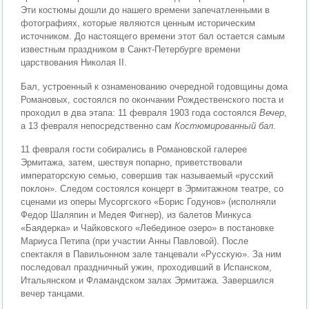
Эти костюмы дошли до нашего времени запечатленными в
фотографиях, которые являются ценным историческим
источником. До настоящего времени этот бал остается самым
известным праздником в Санкт-Петербурге времени
царствования Николая II.
Бал, устроенный к ознаменованию очередной годовщины дома
Романовых, состоялся по окончании Рождественского поста и
проходил в два этапа: 11 февраля 1903 года состоялся
Вечер
,
а 13 февраля непосредственно сам
Костюмированный бал
.
11 февраля гости собирались в Романовской галерее
Эрмитажа, затем, шествуя попарно, приветствовали
императорскую семью, совершив так называемый «русский
поклон». Следом состоялся концерт в Эрмитажном театре, со
сценами из оперы Мусоргского «Борис Годунов» (исполняли
Федор Шаляпин и Медея Фигнер), из балетов Минкуса
«Баядерка» и Чайковского «Лебединое озеро» в постановке
Мариуса Петипа (при участии Анны Павловой). После
спектакля в Павильонном зале танцевали «Русскую». За ним
последовал праздничный ужин, проходивший в Испанском,
Итальянском и Фламандском залах Эрмитажа. Завершился
вечер танцами.