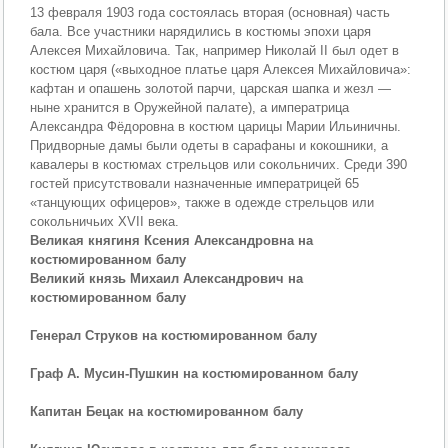
13 февраля 1903 года состоялась вторая (основная) часть
бала. Все участники нарядились в костюмы эпохи царя
Алексея Михайловича. Так, например Николай II был одет в
костюм царя («выходное платье царя Алексея Михайловича»:
кафтан и опашень золотой парчи, царская шапка и жезл —
ныне хранится в Оружейной палате), а императрица
Александра Фёдоровна в костюм царицы Марии Ильиничны.
Придворные дамы были одеты в сарафаны и кокошники, а
кавалеры в костюмах стрельцов или сокольничих. Среди 390
гостей присутствовали назначенные императрицей 65
«танцующих офицеров», также в одежде стрельцов или
сокольничьих XVII века.
Великая княгиня Ксения Александровна на
костюмированном балу
Великий князь Михаил Александрович на
костюмированном балу
Генерал Струков на костюмированном балу
Граф А. Мусин-Пушкин на костюмированном балу
Капитан Бецак на костюмированном балу