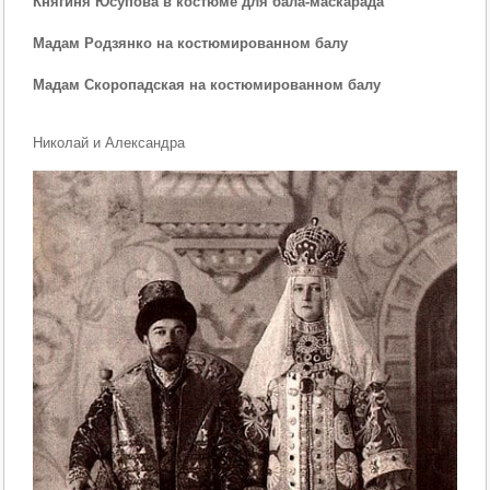
Княгиня Юсупова в костюме для бала-маскарада
Мадам Родзянко на костюмированном балу
Мадам Скоропадская на костюмированном балу
Николай и Александра