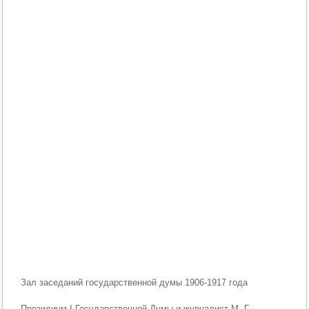
Зал заседаний государственной думы 1906-1917 года
Президиум I Государственной Думы и журналист М. Г.