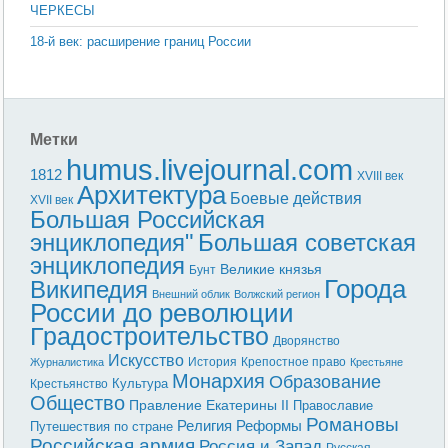
ЧЕРКЕСЫ
18-й век: расширение границ России
Метки
humus.livejournal.com
1812
XVIII век
Архитектура
Боевые действия
XVII век
Большая Российская
энциклопедия"
Большая советская
энциклопедия
Великие князья
Бунт
Города
Википедия
Внешний облик
Волжский регион
России до революции
Градостроительство
Дворянство
Искусство
История
Крепостное право
Журналистика
Крестьяне
Монархия
Образование
Культура
Крестьянство
Общество
Правление Екатерины II
Православие
Романовы
Реформы
Религия
Путешествия по стране
Российская армия
Россия и Запад