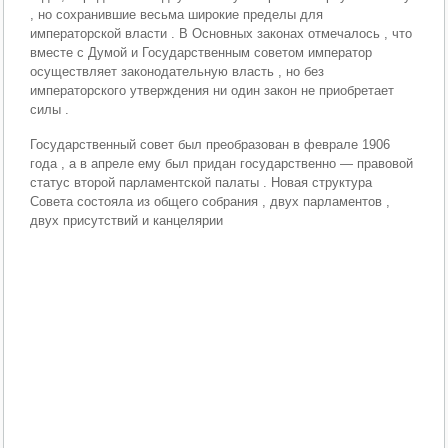
, но сохранившие весьма широкие пределы для
императорской власти . В Основных законах отмечалось , что
вместе с Думой и Государственным советом император
осуществляет законодательную власть , но без
императорского утверждения ни один закон не приобретает
силы .
Государственный совет был преобразован в феврале 1906
года , а в апреле ему был придан государственно — правовой
статус второй парламентской палаты . Новая структура
Совета состояла из общего собрания , двух парламентов ,
двух присутствий и канцелярии