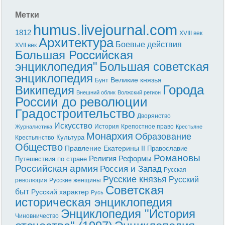
Метки
humus.livejournal.com
1812
XVIII век
Архитектура
Боевые действия
XVII век
Большая Российская
энциклопедия"
Большая советская
энциклопедия
Великие князья
Бунт
Города
Википедия
Внешний облик
Волжский регион
России до революции
Градостроительство
Дворянство
Искусство
История
Крепостное право
Журналистика
Крестьяне
Монархия
Образование
Культура
Крестьянство
Общество
Правление Екатерины II
Православие
Романовы
Реформы
Религия
Путешествия по стране
Российская армия
Россия и Запад
Русская
Русские князья
Русский
революция
Русские женщины
Советская
быт
Русский характер
Русь
историческая энциклопедия
Энциклопедия "История
Чиновничество