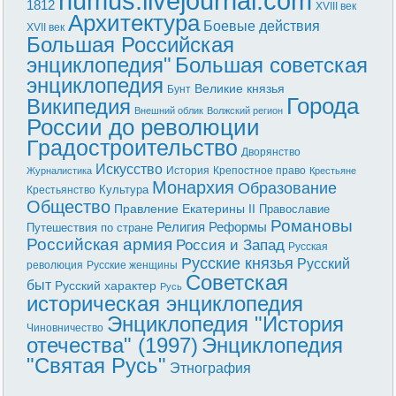
humus.livejournal.com
1812
XVIII век
Архитектура
Боевые действия
XVII век
Большая Российская
энциклопедия"
Большая советская
энциклопедия
Великие князья
Бунт
Города
Википедия
Внешний облик
Волжский регион
России до революции
Градостроительство
Дворянство
Искусство
История
Крепостное право
Журналистика
Крестьяне
Монархия
Образование
Культура
Крестьянство
Общество
Правление Екатерины II
Православие
Романовы
Реформы
Религия
Путешествия по стране
Российская армия
Россия и Запад
Русская
Русские князья
Русский
революция
Русские женщины
Советская
быт
Русский характер
Русь
историческая энциклопедия
Энциклопедия "История
Чиновничество
отечества" (1997)
Энциклопедия
"Святая Русь"
Этнография