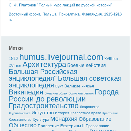
С. Ф. Платонов "Полный курс лекций по русской истории"
Восточный фронт. Польша, Прибалтика, Финляндия. 1915-1918
гг.
Метки
humus.livejournal.com
1812
XVIII век
Архитектура
Боевые действия
XVII век
Большая Российская
энциклопедия"
Большая советская
энциклопедия
Великие князья
Бунт
Города
Википедия
Внешний облик
Волжский регион
России до революции
Градостроительство
Дворянство
Искусство
История
Крепостное право
Журналистика
Крестьяне
Монархия
Образование
Культура
Крестьянство
Общество
Правление Екатерины II
Православие