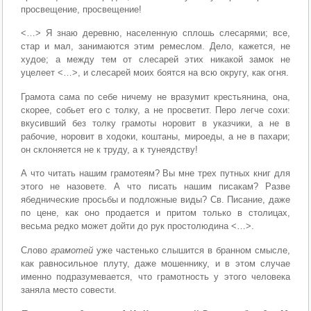
просвещение, просвещение!
<…> Я знаю деревню, населенную сплошь слесарями; все,
стар и мал, занимаются этим ремеслом. Дело, кажется, не
худое; а между тем от слесарей этих никакой замок не
уцелеет <…>, и слесарей моих боятся на всю округу, как огня.
Грамота сама по себе ничему не вразумит крестьянина, она,
скорее, собьет его с толку, а не просветит. Перо легче сохи:
вкусивший без толку грамоты норовит в указчики, а не в
рабочие, норовит в ходоки, коштаны, мироеды, а не в пахари;
он склоняется не к труду, а к тунеядству!
А что читать нашим грамотеям? Вы мне трех путных книг для
этого не назовете. А что писать нашим писакам? Разве
ябедничес­кие просьбы и подложные виды? Св. Писание, даже
по цене, как оно продается и притом только в столицах,
весьма редко может дой­ти до рук простолюдина <…>.
Слово
грамотей
уже частенько слышится в бранном смысле,
как равносильное плуту, даже мошеннику, и в этом случае
именно под­разумевается, что грамотность у этого человека
заняла место совести.