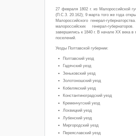
27 февраля 1802 г. из Малороссийской г
(П.С.З. 20.162); 9 марта того же года отк
Малороссийского генерал-губернаторства
малороссийских генерал-губернаторо
завершились к 1840 г. В начале ХХ века в 
поселений.
Уезды Полтавской губернии:
Полтавский уезд
Гадячский уезд
Зеньковский уезд
Золотоношский уезд
Кобелякский уезд
Константиноградский уезд
Кременчугский уезд
Лохвицкий уезд
Лубенский уезд
Миргородский уезд
Переяславский уезд