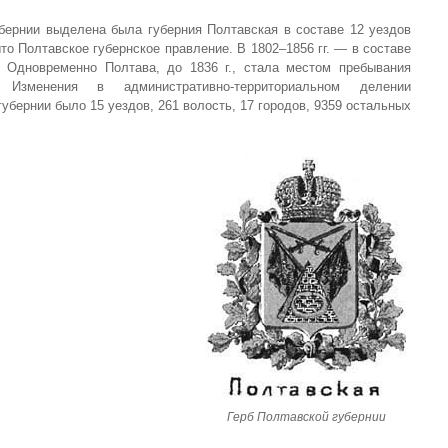
убернии выделена была губерния Полтавская в составе 12 уездов
рыто Полтавское губернское правление. В 1802–1856 гг. — в составе
. Одновременно Полтава, до 1836 г., стала местом пребывания
в. Изменения в административно-территориальном делении
губернии было 15 уездов, 261 волость, 17 городов, 9359 остальных
Герб Полтавской губернии