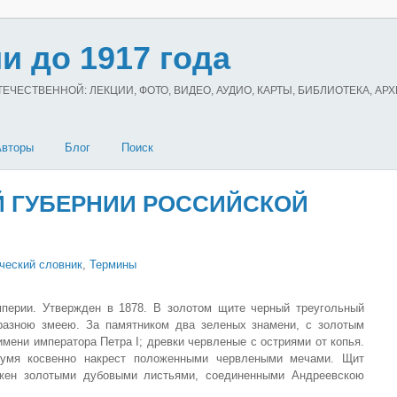
и до 1917 года
ЧЕСТВЕННОЙ: ЛЕКЦИИ, ФОТО, ВИДЕО, АУДИО, КАРТЫ, БИБЛИОТЕКА, АР
Авторы
Блог
Поиск
Й ГУБЕРНИИ РОССИЙСКОЙ
ческий словник
,
Термины
мперии. Утвержден в 1878. В золотом щите черный треугольный
разною змеею. За памятником два зеленых знамени, с золотым
ени императора Петра I; древки червленые с остриями от копья.
вумя косвенно накрест положенными червлеными мечами. Щит
жен золотыми дубовыми листьями, соединенными Андреевскою