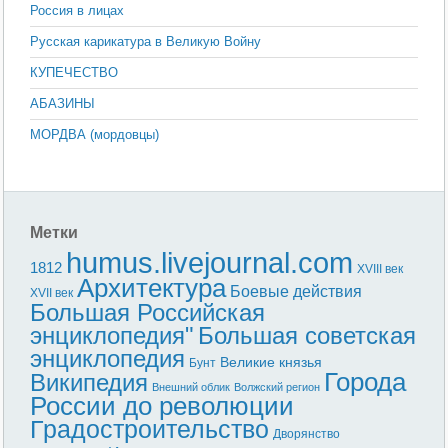
Россия в лицах
Русская карикатура в Великую Войну
КУПЕЧЕСТВО
АБАЗИНЫ
МОРДВА (мордовцы)
Метки
humus.livejournal.com
1812
XVIII век
Архитектура
Боевые действия
XVII век
Большая Российская
энциклопедия"
Большая советская
энциклопедия
Великие князья
Бунт
Города
Википедия
Внешний облик
Волжский регион
России до революции
Градостроительство
Дворянство