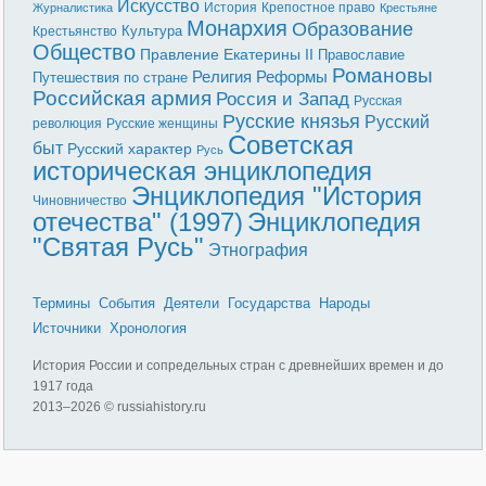
Искусство
История
Крепостное право
Журналистика
Крестьяне
Монархия
Образование
Культура
Крестьянство
Общество
Правление Екатерины II
Православие
Романовы
Реформы
Религия
Путешествия по стране
Российская армия
Россия и Запад
Русская
Русские князья
Русский
революция
Русские женщины
Советская
быт
Русский характер
Русь
историческая энциклопедия
Энциклопедия "История
Чиновничество
отечества" (1997)
Энциклопедия
"Святая Русь"
Этнография
Термины
События
Деятели
Государства
Народы
Источники
Хронология
История России и сопредельных стран с древнейших времен и до
1917 года
2013–
2026 © russiahistory.ru