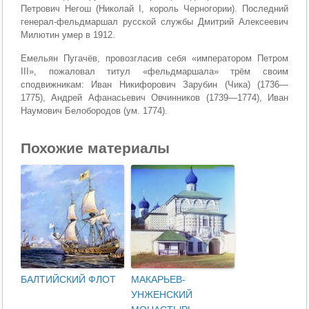
Петрович Негош (Николай I, король Черногории). Последний
генерал-фельдмаршал русской службы Дмитрий Алексеевич
Милютин умер в 1912.
Емельян Пугачёв, провозгласив себя «императором Петром
III», пожаловал титул «фельдмаршала» трём своим
сподвижникам: Иван Никифорович Зарубин (Чика) (1736—
1775), Андрей Афанасьевич Овчинников (1739—1774), Иван
Наумович Белобородов (ум. 1774).
Похожие материалы
БАЛТИЙСКИЙ ФЛОТ
МАКАРЬЕВ-
УНЖЕНСКИЙ