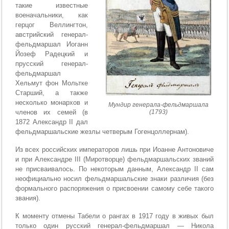
такие известные
военачальники, как
герцог Веллингтон,
австрийский генерал-
фельдмаршал Иоганн
Йозеф Радецкий и
прусский генерал-
фельдмаршал
Хельмут фон Мольтке
Старший, а также
несколько монархов и
Мундир генерала-фельдмаршала
членов их семей (в
(1793)
1872 Александр II дал
фельдмаршальские жезлы четверым Гогенцоллернам).
Из всех российских императоров лишь при Иоанне Антоновиче
и при Александре III (Миротворце) фельдмаршальских званий
не присваивалось. По некоторым данным, Александр II сам
неофициально носил фельдмаршальские знаки различия (без
формального распоряжения о присвоении самому себе такого
звания).
К моменту отмены Табели о рангах в 1917 году в живых был
только один русский генерал-фельдмаршал — Никола