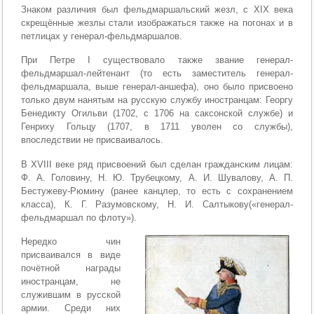
Знаком различия был фельдмаршальский жезл, с XIX века
скрещённые жезлы стали изображаться также на погонах и в
петлицах у генерал-фельдмаршалов.
При Петре I существовало также звание генерал-
фельдмаршал-лейтенант (то есть заместитель генерал-
фельдмаршала, выше генерал-аншефа), оно было присвоено
только двум нанятым на русскую службу иностранцам: Георгу
Бенедикту Огильви (1702, с 1706 на саксонской службе) и
Генриху Гольцу (1707, в 1711 уволен со службы),
впоследствии не присваивалось.
В XVIII веке ряд присвоений был сделан гражданским лицам:
Ф. А. Головину, Н. Ю. Трубецкому, А. И. Шувалову, А. П.
Бестужеву-Рюмину (ранее канцлер, то есть с сохранением
класса), К. Г. Разумовскому, Н. И. Салтыкову(«генерал-
фельдмаршал по флоту»).
Нередко чин
присваивался в виде
почётной награды
иностранцам, не
служившим в русской
армии. Среди них